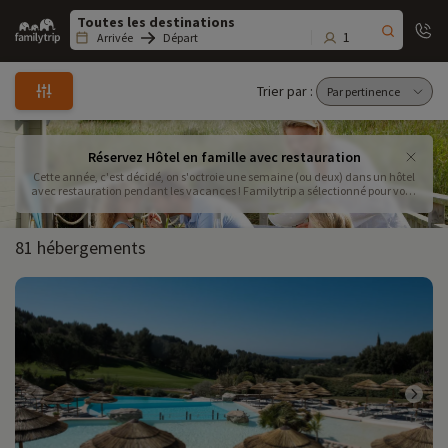
Family
trip
1
Arrivée
Départ
Trier par :
Réservez Hôtel en famille avec restauration
Cette année, c'est décidé, on s'octroie une semaine (ou deux) dans un hôtel
avec restauration pendant les vacances ! Familytrip a sélectionné pour vous
les meilleurs hôtels adaptés aux familles avec une formule restauration,
pour des vacances inratables. Il n'y a plus qu'à mette les pieds sous la table
81 hébergements