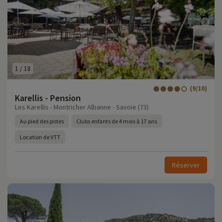
1
/
18
(9/10)
Karellis - Pension
Les Karellis - Montricher Albanne - Savoie (73)
Au pied des pistes
Clubs enfants de 4 mois à 17 ans
Location de VTT
Réserver