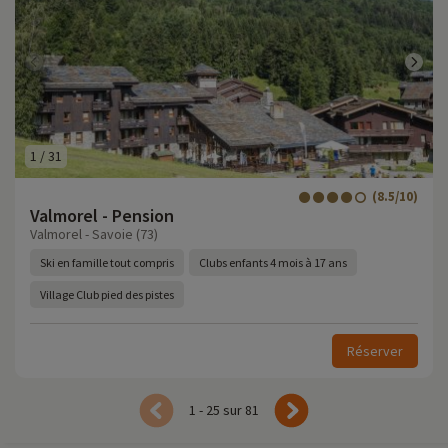
1
/
31
(8.5/10)
Valmorel - Pension
Valmorel - Savoie (73)
Ski en famille tout compris
Clubs enfants 4 mois à 17 ans
Village Club pied des pistes
Réserver
1 - 25 sur 81