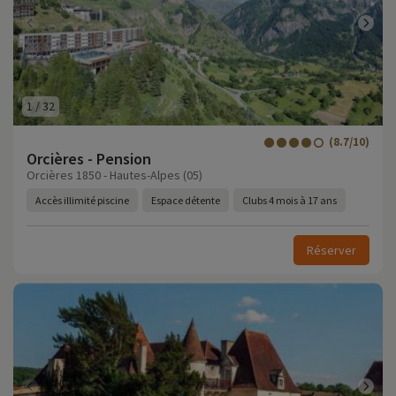
1
/
32
(8.7/10)
Orcières - Pension
Orcières 1850 - Hautes-Alpes (05)
Accès illimité piscine
Espace détente
Clubs 4 mois à 17 ans
Réserver