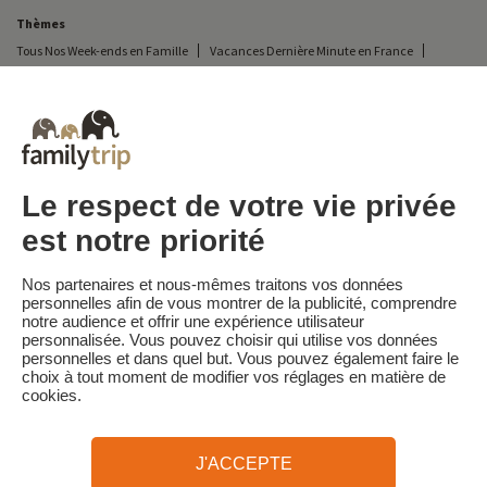
Thèmes
Tous Nos Week-ends en Famille
Vacances Dernière Minute en France
Court séjour de dernière minute
Hôtel en famille en demi-pension
Toutes Nos Vacances en Famille en France
Court séjour Insolite
Vacances en camping en France
Hôtel en famille en pension complète
Destinations
Vacances au Ski en France
Le respect de votre vie privée
est notre priorité
Familytrip
© 2026 Familytrip
Nos partenaires et nous-mêmes traitons vos données
Qui sommes-nous?
CGV et Charte de Confidentialité
personnelles afin de vous montrer de la publicité, comprendre
notre audience et offrir une expérience utilisateur
La Presse parle de nous
Partenaires
FAQ
Blog
Plan du site
personnalisée. Vous pouvez choisir qui utilise vos données
personnelles et dans quel but. Vous pouvez également faire le
choix à tout moment de modifier vos réglages en matière de
Paiement sécurisé
Réalisé par Sooyoos
cookies.
Appelez-nous au
Besoin d’aide ?
J'ACCEPTE
09 72 26 99 33