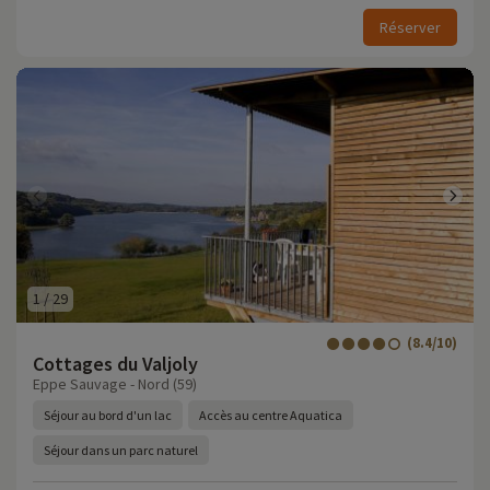
Réserver
1
/
29
(8.4/10)
Cottages du Valjoly
Eppe Sauvage - Nord (59)
Séjour au bord d'un lac
Accès au centre Aquatica
Séjour dans un parc naturel