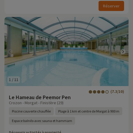
Réserver
1
/
11
(7.3/10)
Le Hameau de Peemor Pen
Crozon - Morgat - Finistère (29)
Piscine couverte chauffée
Plage à 1 km et centre de Morgat à 900 m
Espace balnéo avec sauna et hammam
Découvrir activités à proximité