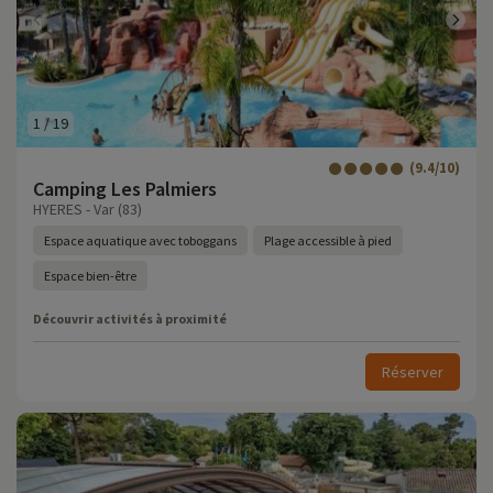
1
/
19
(9.4/10)
Camping Les Palmiers
HYERES - Var (83)
Espace aquatique avec toboggans
Plage accessible à pied
Espace bien-être
Découvrir activités à proximité
Réserver