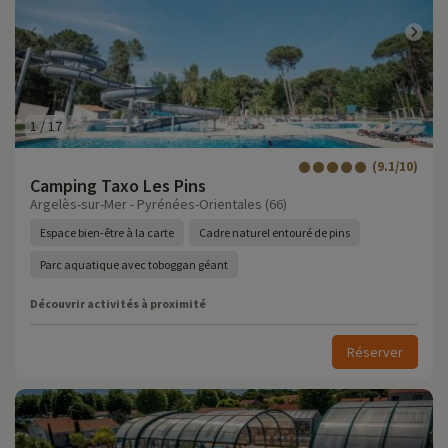
1
/
17
(9.1/10)
Camping Taxo Les Pins
Argelès-sur-Mer - Pyrénées-Orientales (66)
Espace bien-être à la carte
Cadre naturel entouré de pins
Parc aquatique avec toboggan géant
Découvrir activités à proximité
Réserver