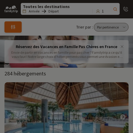
Family
trip
1
Arrivée
Départ
Trier par :
Réservez des Vacances en Famille Pas Chères en France
Envie de partir en vacances en famille pour pas cher ? Familytrip a ce qu’il
vous faut ! Notre large choix d’hébergements vous permet une évasion en
famille avec un budget maîtrisé. Réservez vos vacances à petit prix pour
partir l'esprit tranquille !
284 hébergements