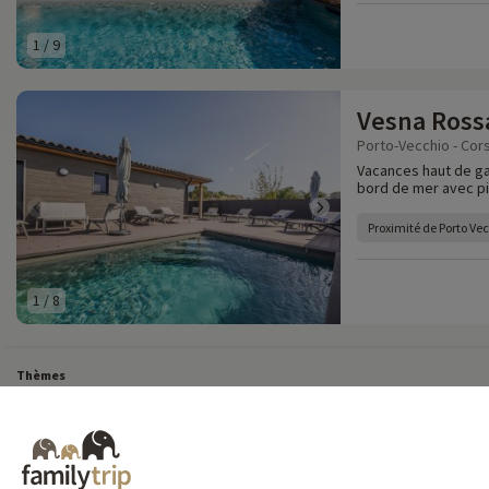
1
/
9
Vesna Ross
Porto-Vecchio - Cor
Vacances haut de ga
bord de mer avec pi
Proximité de Porto Ve
1
/
8
Thèmes
Tous Nos Week-ends en Famille
Vacances Dernière Minute en France
Court séj
Toutes Nos Vacances en Famille en France
Court séjour Insolite
Vacances en c
Destinations
Vacances au Ski en France