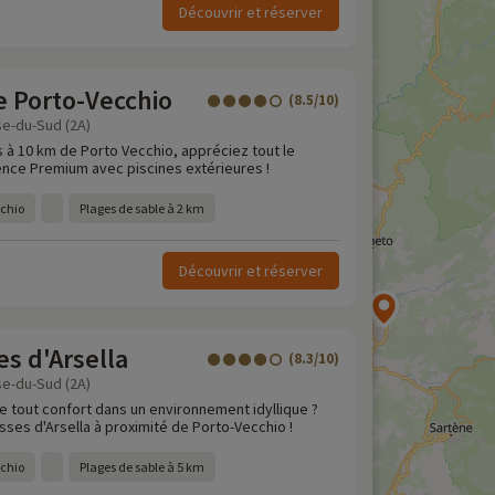
Découvrir et réserver
de Porto-Vecchio
(8.5/10)
se-du-Sud (2A)
s à 10 km de Porto Vecchio, appréciez tout le
ence Premium avec piscines extérieures !
cchio
Plages de sable à 2 km
Découvrir et réserver
es d'Arsella
(8.3/10)
se-du-Sud (2A)
xe tout confort dans un environnement idyllique ?
ses d'Arsella à proximité de Porto-Vecchio !
cchio
Plages de sable à 5 km