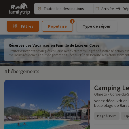
Family
Arrivée
Dép
trip
1
Populaire
Type de séjour
Filtres
Réservez des Vacances en Famille de Luxe en Corse
Profitez d’instants privilégiés en Corse avec votre famille grâce à notre sélection 
meilleurs résidences haut de gamme situées sur l'Île de Beauté. Nos établissements
les parents. Faites de vos vacances luxueuses en famille un moment inoubliable
4 hébergements
Camping L
Olmeto - Corse-du-S
Venez découvrir en 
belle plage de Barac
Plage à 350m
Esp