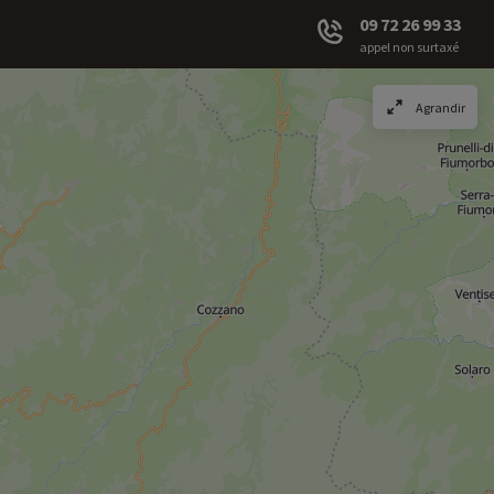
09 72 26 99 33
appel non surtaxé
Agrandir