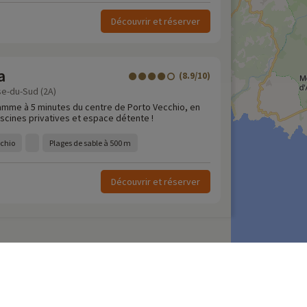
Découvrir et réserver
a
(8.9/10)
se-du-Sud (2A)
mme à 5 minutes du centre de Porto Vecchio, en
scines privatives et espace détente !
cchio
Plages de sable à 500 m
Découvrir et réserver
our de dernière minute
amping en France