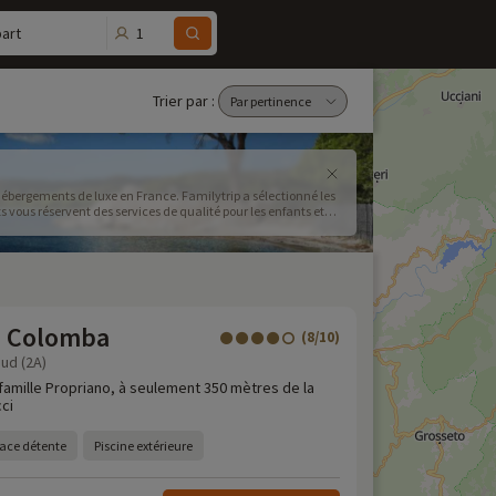
1
art
Trier par :
d’hébergements de luxe en France. Familytrip a sélectionné les
 vous réservent des services de qualité pour les enfants et
e Colomba
(8/10)
ud (2A)
famille Propriano, à seulement 350 mètres de la
ci
ace détente
Piscine extérieure