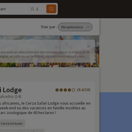
1
art
Trier par :
vous aide en sélectionnant des lieux de séjours à moins de 3h
agne, en ville ou sur le littoral, de nombreux séjours vous
ence ou à l'hôtel !
i Lodge
(8.6/10)
Calvados (14)
 africaines, le Cerza Safari Lodge vous accueille en
eek-end ou des vacances en famille insolites au
arc zoologique de 60 hectares !
u Cerza incluses