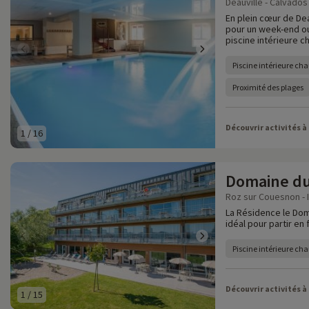
Deauville - Calvados 
En plein cœur de Dea
pour un week-end ou
piscine intérieure ch
Piscine intérieure cha
Proximité des plages
Découvrir activités à
1
/
16
Domaine du
Roz sur Couesnon - Il
La Résidence le Dom
idéal pour partir en
Piscine intérieure cha
Découvrir activités à
1
/
15