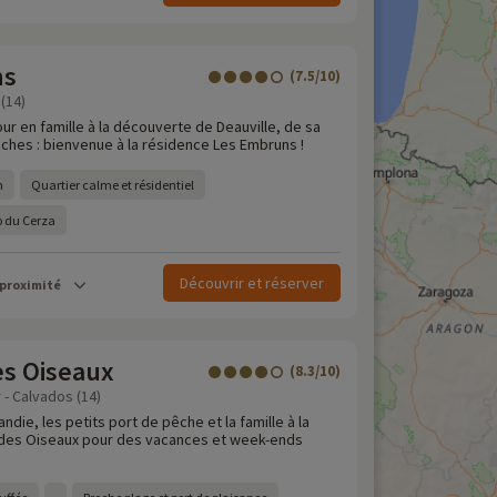
ns
(7.5/10)
(14)
ur en famille à la découverte de Deauville, de sa
nches : bienvenue à la résidence Les Embruns !
m
Quartier calme et résidentiel
oo du Cerza
Découvrir et réserver
 proximité
es Oiseaux
(8.3/10)
 - Calvados (14)
die, les petits port de pêche et la famille à la
 des Oiseaux pour des vacances et week-ends