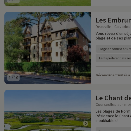
Les Embru
Deauville - Calvados 
Vous rêvez d'un séjo
plage et de ses pla
Plage de sable à 450 
Tarifs préférentiels z
Découvrir activités à
1
/
10
Le Chant d
Courseulles-sur-mer
Les plages de Norman
Résidence le Chant
inoubliables !