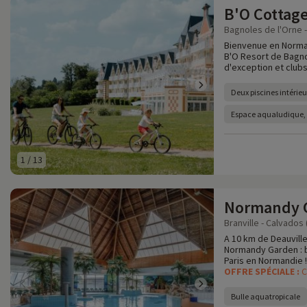
B'O Cottag
Bagnoles de l'Orne -
Bienvenue en Norman
B'O Resort de Bagno
d'exception et clubs
Deux piscines intérieu
Espace aqualudique, p
1
/
13
Normandy 
Branville - Calvados 
A 10 km de Deauville
Normandy Garden : bu
Paris en Normandie !
OFFRE SPÉCIALE :
C
Bulle aquatropicale