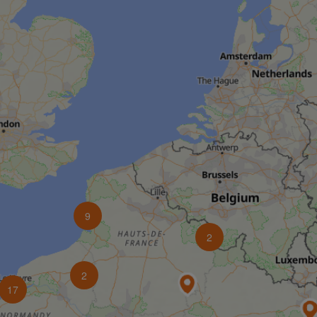
9
2
2
17