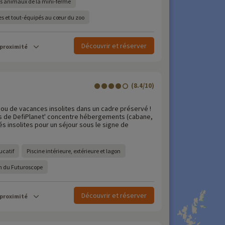
es animaux de la mini-ferme
s et tout-équipés au cœur du zoo
Découvrir et réserver
 proximité
(8.4/10)
ou de vacances insolites dans un cadre préservé !
es de DefiPlanet' concentre hébergements (cabane,
ités insolites pour un séjour sous le signe de
ucatif
Piscine intérieure, extérieure et lagon
in du Futuroscope
Découvrir et réserver
 proximité