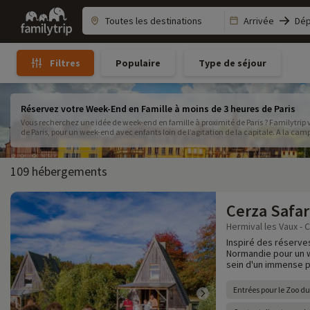
Family
Arrivée
Dép
trip
Populaire
Type de séjour
Filtres
Réservez votre Week-End en Famille à moins de 3 heures de Paris
Vous recherchez une idée de week-end en famille à proximité de Paris ? Familytrip 
de Paris, pour un week-end avec enfants loin de l’agitation de la capitale. A la camp
attendent ! Nous vous proposons des week-ends en camping, village vacances, résid
109 hébergements
Cerza Safar
Hermival les Vaux - 
Inspiré des réserves
Normandie pour un w
sein d'un immense p
Entrées pour le Zoo d