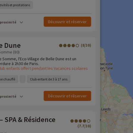
ivités et prestations
Découvrir et réserver
 proximité
le Dune
(8/10)
 Somme (80)
e Somme, l'Eco-Village de Belle Dune est un
erdure à 2h30 de Paris.
lub enfants offert pendant les Vacances scolaires
e chauffé
Club enfant de 3 à 17 ans
Découvrir et réserver
 proximité
 – SPA & Résidence
(7.7/10)