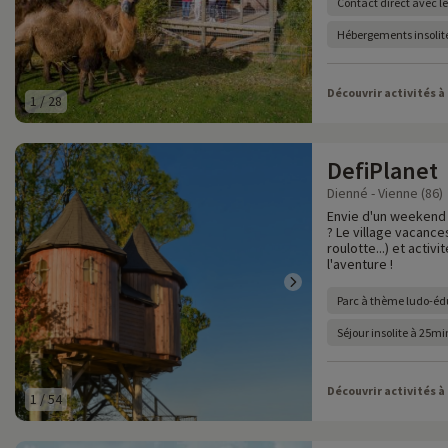
Contact direct avec l
Hébergements insolite
Découvrir activités à
1
/
28
DefiPlanet
Dienné - Vienne (86)
Envie d'un weekend 
? Le village vacanc
roulotte...) et activ
l'aventure !
Parc à thème ludo-éd
Séjour insolite à 25m
Découvrir activités à
1
/
54