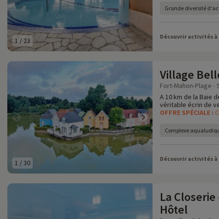
Grande diversité d'act
Découvrir activités à
1
/
23
Village Bel
Fort-Mahon-Plage -
A 10 km de la Baie d
véritable écrin de v
OFFRE SPÉCIALE :
C
Complexe aqualudiqu
Découvrir activités à
1
/
30
La Closerie
Hôtel