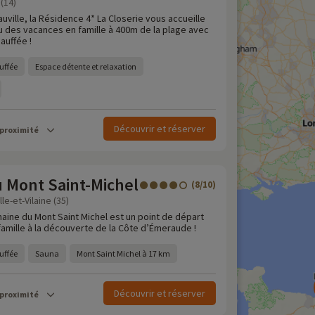
(14)
uville, la Résidence 4* La Closerie vous accueille
 des vacances en famille à 400m de la plage avec
auffée !
uffée
Espace détente et relaxation
Découvrir et réserver
 proximité
 Mont Saint-Michel
(8/10)
le-et-Vilaine (35)
aine du Mont Saint Michel est un point de départ
 famille à la découverte de la Côte d’Émeraude !
uffée
Sauna
Mont Saint Michel à 17 km
Découvrir et réserver
 proximité