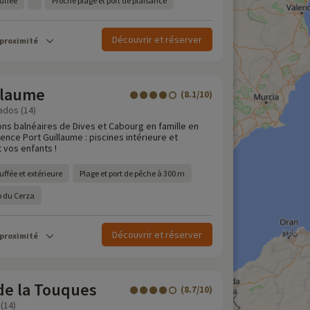
uffée
Proche plage et port de plaisance
Découvrir et réserver
 proximité
llaume
(8.1/10)
ados (14)
ons balnéaires de Dives et Cabourg en famille en
dence Port Guillaume : piscines intérieure et
 vos enfants !
uffée et extérieure
Plage et port de pêche à 300 m
oo du Cerza
Découvrir et réserver
 proximité
de la Touques
(8.7/10)
(14)