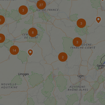
27
3
3
3
8
6
3
14
2