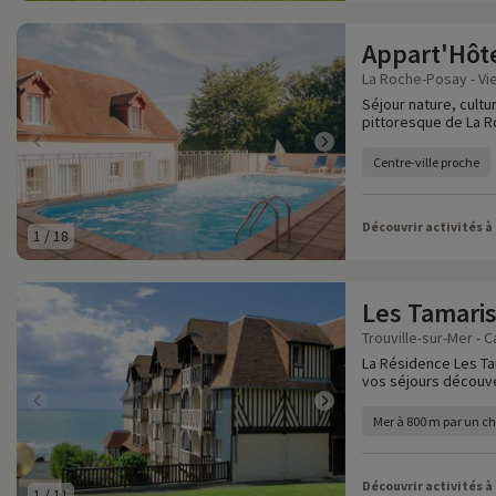
Appart'Hôt
La Roche-Posay - Vi
Séjour nature, cultu
pittoresque de La R
Centre-ville proche
Découvrir activités à
1
/
18
Les Tamari
Trouville-sur-Mer - C
La Résidence Les Tam
vos séjours découve
Mer à 800 m par un c
Découvrir activités à
1
/
11