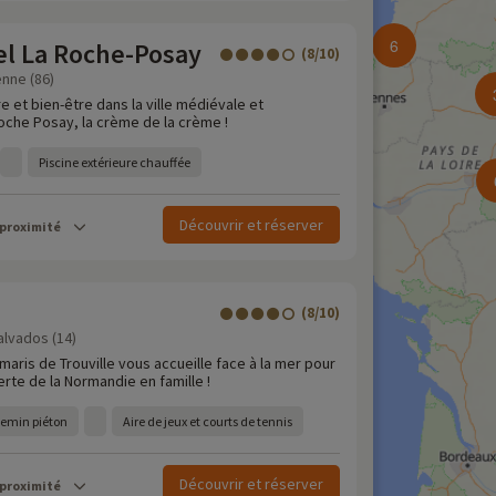
6
el La Roche-Posay
(8/10)
enne (86)
re et bien-être dans la ville médiévale et
oche Posay, la crème de la crème !
Piscine extérieure chauffée
Découvrir et réserver
 proximité
s
(8/10)
alvados (14)
aris de Trouville vous accueille face à la mer pour
rte de la Normandie en famille !
hemin piéton
Aire de jeux et courts de tennis
Découvrir et réserver
 proximité