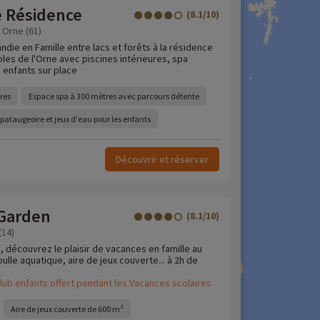
e Résidence
(8.1/10)
 Orne (61)
die en Famille entre lacs et forêts à la résidence
les de l'Orne avec piscines intérieures, spa
 enfants sur place
res
Espace spa à 300 mètres avec parcours détente
ataugeoire et jeux d'eau pour les enfants
Découvrir et réserver
Garden
(8.1/10)
(14)
, découvrez le plaisir de vacances en famille au
lle aquatique, aire de jeux couverte... à 2h de
lub enfants offert pendant les Vacances scolaires
Aire de jeux couverte de 600 m²