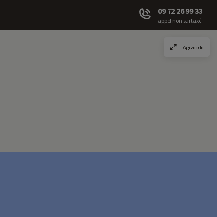
09 72 26 99 33
appel non surtaxé
Agrandir