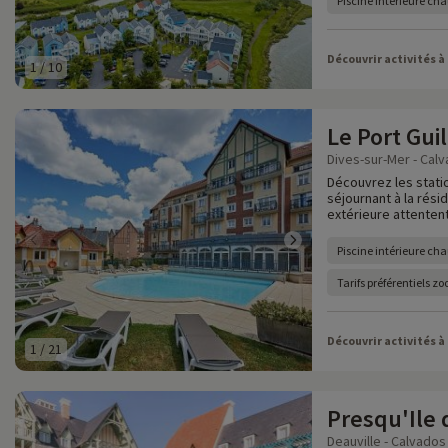
Piscine intérieure cha
Découvrir activités à
1
/
10
Le Port Gui
Dives-sur-Mer - Calv
Découvrez les stati
séjournant à la rési
extérieure attentent
Piscine intérieure cha
Tarifs préférentiels z
Découvrir activités à
1
/
21
Presqu'Ile 
Deauville - Calvados 