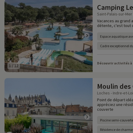
Camping Le
Saint-Palais-sur-Mer
Vacances au grand ai
détente, c'est tout 
Espace aquatique av
Cadre exceptionnel d
Découvrir activités à
1
/
12
Moulin des 
Loches - Indre-et-Loi
Point de départ idéa
appréciez une résid
couverte
Piscine semi-couvert
Résidence de charme 