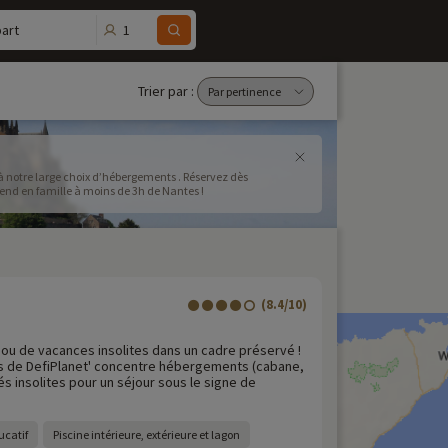
1
art
Trier par :
à notre large choix d’hébergements . Réservez dès
end en famille à moins de 3h de Nantes !
(8.4/10)
ou de vacances insolites dans un cadre préservé !
es de DefiPlanet' concentre hébergements (cabane,
ités insolites pour un séjour sous le signe de
ucatif
Piscine intérieure, extérieure et lagon