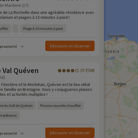
te-Maritime (17)
e de La Rochelle dans une agréable résidence avec
solarium et plages à 15 minutes à pied !
uffée
Plage à 15 minutes à pied
Découvrir et réserver
 proximité
 Val Quéven
(7.7/10)
56)
 Finistère et le Morbihan, Quéven est le lieu idéal
n famille en Bretagne. Vous y conjuguerez plaisirs
es et activités multiples !
ure du Golf de Quéven
Piscine couverte chauffée
t piétonne
Découvrir et réserver
 proximité