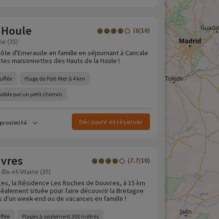
 Houle
(8/10)
ine (35)
Côte d'Emeraude en famille en séjournant à Cancale
tes maisonnettes des Hauts de la Houle !
uffée
Plage de Port-Mer à 4 km
ssible par un petit chemin
Découvrir et réserver
 proximité
vres
(7.7/10)
Ille-et-Vilaine (35)
ges, la Résidence Les Roches de Douvres, à 15 km
déalement située pour faire découvrir la Bretagne
s d'un week-end ou de vacances en famille !
ffée
Plages à seulement 300 mètres