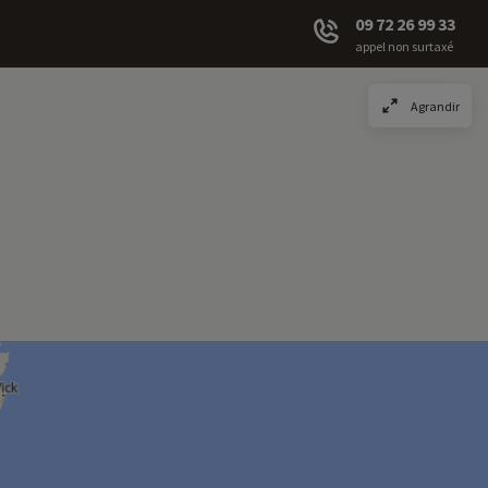
09 72 26 99 33
appel non surtaxé
Agrandir