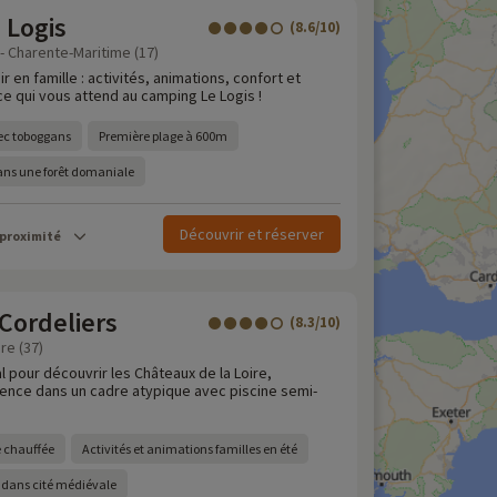
 Logis
(8.6/10)
 - Charente-Maritime (17)
r en famille : activités, animations, confort et
ce qui vous attend au camping Le Logis !
ec toboggans
Première plage à 600m
ans une forêt domaniale
Découvrir et réserver
 proximité
Cordeliers
(8.3/10)
re (37)
l pour découvrir les Châteaux de la Loire,
ence dans un cadre atypique avec piscine semi-
e chauffée
Activités et animations familles en été
dans cité médiévale