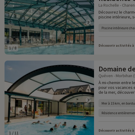
La Rochelle - Charen
Découvrez le charm
piscine intérieure, 
Piscine intérieure cha
Découvrir activités à
1
/
8
Domaine de
Quéven - Morbihan (
À mi-chemin entre le
pour vos vacances e
de la mer, découvert
Mer à 15 km, en bord
Résidence entièremen
Découvrir activités à
1
/
11