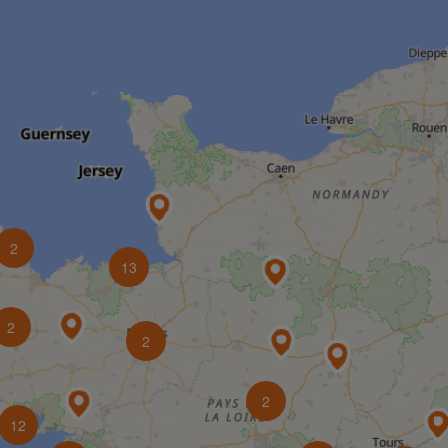
2
13
2
2
2
12