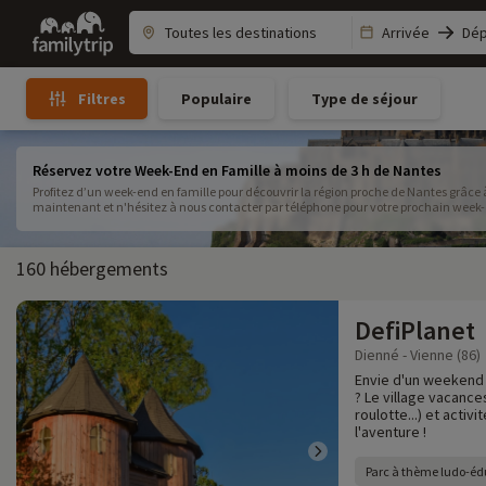
Family
Arrivée
Dép
trip
Populaire
Type de séjour
Filtres
Réservez votre Week-End en Famille à moins de 3 h de Nantes
Profitez d’un week-end en famille pour découvrir la région proche de Nantes grâce 
maintenant et n'hésitez à nous contacter par téléphone pour votre prochain week-
160 hébergements
DefiPlanet
Dienné - Vienne (86)
Envie d'un weekend 
? Le village vacanc
roulotte...) et activ
l'aventure !
Parc à thème ludo-éd