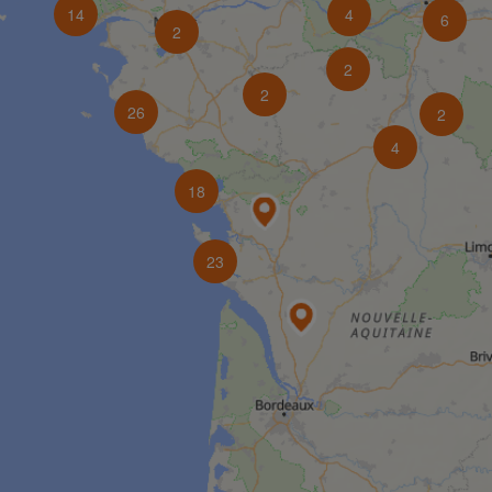
14
4
6
2
2
2
26
2
4
18
23