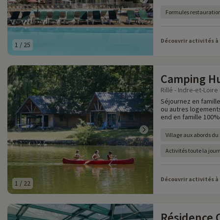
Formules restauration
Découvrir activités à
1
/
25
Camping Hut
Rillé - Indre-et-Loire 
Séjournez en famille
ou autres logements
end en famille 100% 
Village aux abords du l
Activités toute la jou
Découvrir activités à
1
/
22
Résidence 