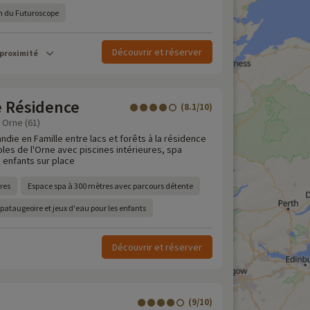
in du Futuroscope
Découvrir et réserver
 proximité
e Résidence
(8.1/10)
 Orne (61)
die en Famille entre lacs et forêts à la résidence
les de l'Orne avec piscines intérieures, spa
 enfants sur place
res
Espace spa à 300 mètres avec parcours détente
ataugeoire et jeux d'eau pour les enfants
Découvrir et réserver
(9/10)