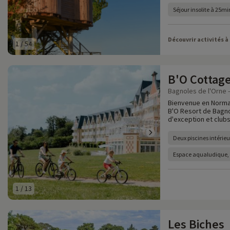
Séjour insolite à 25m
Découvrir activités à
1
/
54
B'O Cottag
Bagnoles de l'Orne -
Bienvenue en Norman
B'O Resort de Bagno
d'exception et clubs
Deux piscines intérieu
Espace aqualudique, p
1
/
13
Les Biches