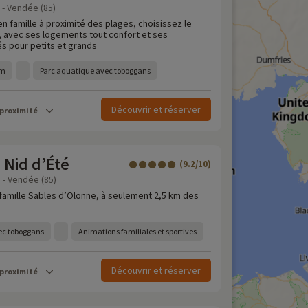
z - Vendée (85)
n famille à proximité des plages, choisissez le
 avec ses logements tout confort et ses
s pour petits et grands
km
Parc aquatique avec toboggans
Découvrir et réserver
 proximité
 Nid d’Été
(9.2/10)
 - Vendée (85)
famille Sables d’Olonne, à seulement 2,5 km des
ec toboggans
Animations familiales et sportives
Découvrir et réserver
 proximité