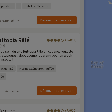
 possibles
Labellisé Clef Verte
Découvrir et réserver
 proximité
topia Rillé
(8.4/10)
(37)
 au sein du site Huttopia Rillé en cabane, roulotte
 atypiques : dépaysement garanti pour un week-
insolite !
ac de Rillé
Piscine extérieure chauffée
rnée
Découvrir et réserver
 proximité
Centre
(7.9/10)