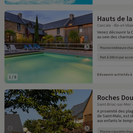
Hauts de la
Cancale - Ille-et-Vila
Venez découvrir la 
au sein des charman
Piscine intérieure cha
Port à 300 m par acce
Découvrir activités à
1
/
8
Roches Dou
Saint-Briac-sur-Mer - 
A proximité des pla
de Saint-Malo, est i
aux enfants le temp
Piscine couverte chau