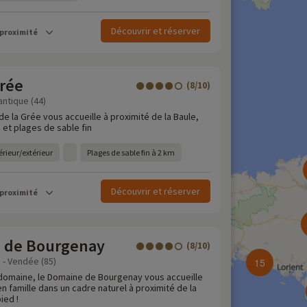
Découvrir et réserver
 proximité
Grée
(8/10)
antique (44)
e la Grée vous accueille à proximité de la Baule,
 et plages de sable fin
rieur/extérieur
Plages de sable fin à 2 km
Découvrir et réserver
 proximité
 de Bourgenay
(8/10)
e - Vendée (85)
15
domaine, le Domaine de Bourgenay vous accueille
 famille dans un cadre naturel à proximité de la
ied !