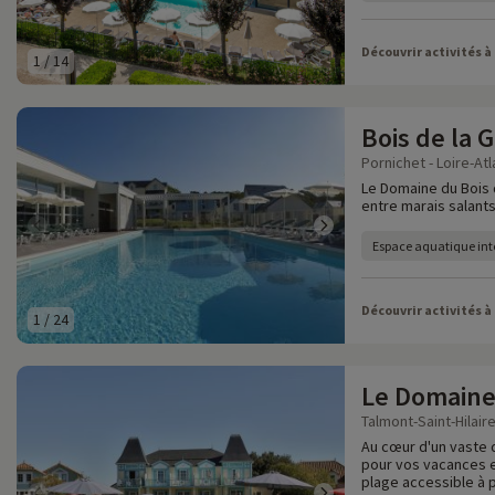
Découvrir activités à
1
/
14
Bois de la 
Pornichet - Loire-Atl
Le Domaine du Bois d
entre marais salants
Espace aquatique inté
Découvrir activités à
1
/
24
Le Domaine
Talmont-Saint-Hilair
Au cœur d'un vaste 
pour vos vacances en
plage accessible à p