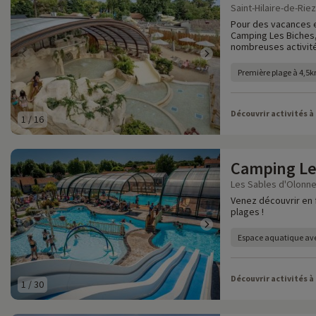
Saint-Hilaire-de-Rie
Pour des vacances e
Camping Les Biches,
nombreuses activité
Première plage à 4,5
Découvrir activités à
1
/
16
Camping Le
Les Sables d'Olonne
Venez découvrir en 
plages !
Espace aquatique av
Découvrir activités à
1
/
30