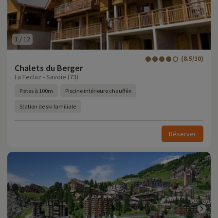
1
/
12
(8.5/10)
Chalets du Berger
La Feclaz - Savoie (73)
Pistes à 100m
Piscine intérieure chauffée
Station de ski familiale
Réserver