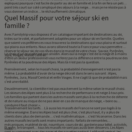
expliquez pourquoi c’est facile de partir au ski en famille et à la fin on fera un petit
point très court sur coté compliqué des séjours à la neige… mais je ne résiste pas à
vous donner un indice… le réchauffement climatique.
Quel Massif pour votre séjour ski en
famille ?
Avec Familytrip vous disposez d’un catalogue important de destinations au ski,
triées sur le volet, et parfaitement adaptées pour un séjour ski en famille. Quelles
que soient vos préférences vous trouverez la destinations qui vous plaira et surtout
qui plaira aux enfants. Nous avons sillonné toute la France pour vous permettre de
réserver le séjour ski de vos rêves dans le massif de votre choix : Savoie, Pyrénées,
Le choix d’un massif n’est pas anodin. Alors oui la neige c’est de la neige et à moins
Jura, Vosges, Massif Central.
d’être un skieur professionnel vous ne ferez pas la différence entre la poudreuse des
Pyrénées et la poudreuse des Alpes. Mais là n’est pas la question.
Premièrement, selon le massif choisi, la probabilité d’enneigement n’est pas la
même. La probabilité d’avoir de la neige décroit dans le sens suivant : Alpes,
Pyrénées, Jura, Massif Central et enfin Vosges. Il ne s’agit là que de probabilité mais
c’est une réalité.
Deuxièmement, la clientèle n’est pas exactement la même selon le massif choisi.
Les skieurs des Alpes sont plus à la recherche de performance et neige à tous prix.
Les familles qui partent dans les autres massifs sont plus à la recherche de détente
et de nature au risque de ne pas skier en cas de manque de neige, « boire ou
conduire il faut choisir ».
Troisièmement les tarifs… Là aussi les massifs de France ne sont pas logés à la
même enseigne. Dans les Alpes tout est plus cher, c’est plus haut, il y a plus de
clients donc plus de demande… c’est mathématique… c’est l’économie. Dans les
autres massifs les tarifs sont moins importants : forfaits de remontées
mécaniques, matériel de ski, nourriture, cours de ski, garderie pour bébé, activités,
Et enfin, le transport… tous les massifs ne sont pas aussi bien desservis. Les Alpes
clubs…
sont au somment avec des gares et des navettes partout. Le Massif central, les