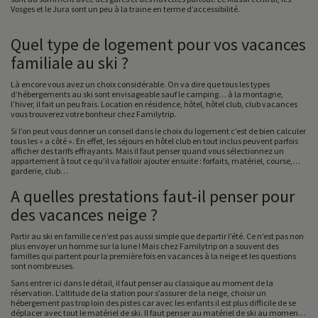
Vosges et le Jura sont un peu à la traine en terme d’accessibilité.
Quel type de logement pour vos vacances
familiale au ski ?
Là encore vous avez un choix considérable. On va dire que tous les types
d’hébergements au ski sont envisageable sauf le camping… à la montagne,
l’hiver, il fait un peu frais. Location en résidence, hôtel, hôtel club, club vacances
vous trouverez votre bonheur chez Familytrip.
Si l’on peut vous donner un conseil dans le choix du logement c’est de bien calculer
tous les « a côté ». En effet, les séjours en hôtel club en tout inclus peuvent parfois
afficher des tarifs effrayants. Mais il faut penser quand vous sélectionnez un
appartement à tout ce qu’il va falloir ajouter ensuite : forfaits, matériel, course,
garderie, club…
A quelles prestations faut-il penser pour
des vacances neige ?
Partir au ski en famille ce n’est pas aussi simple que de partir l’été. Ce n’est pas non
plus envoyer un homme sur la lune ! Mais chez Familytrip on a souvent des
familles qui partent pour la première fois en vacances à la neige et les questions
sont nombreuses.
Sans entrer ici dans le détail, il faut penser au classique au moment de la
réservation. L’altitude de la station pour s’assurer de la neige, choisir un
hébergement pas trop loin des pistes car avec les enfants il est plus difficile de se
déplacer avec tout le matériel de ski. Il faut penser au matériel de ski au moment