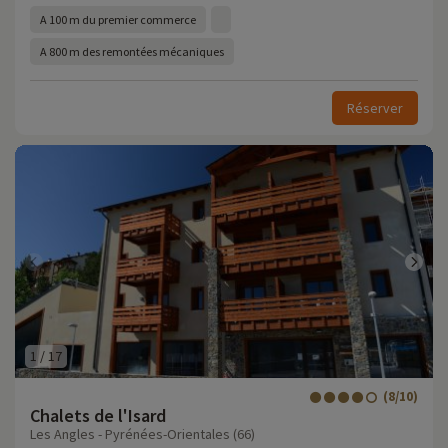
A 100 m du premier commerce
A 800 m des remontées mécaniques
Réserver
1
/
17
(8/10)
Chalets de l'Isard
Les Angles - Pyrénées-Orientales (66)