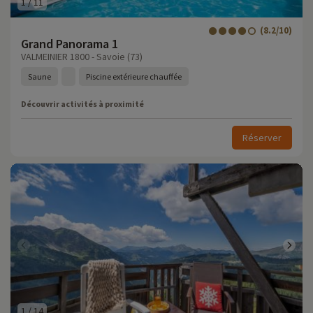
1
/
11
(8.2/10)
Grand Panorama 1
VALMEINIER 1800 - Savoie (73)
Saune
Piscine extérieure chauffée
Découvrir activités à proximité
Réserver
1
/
14