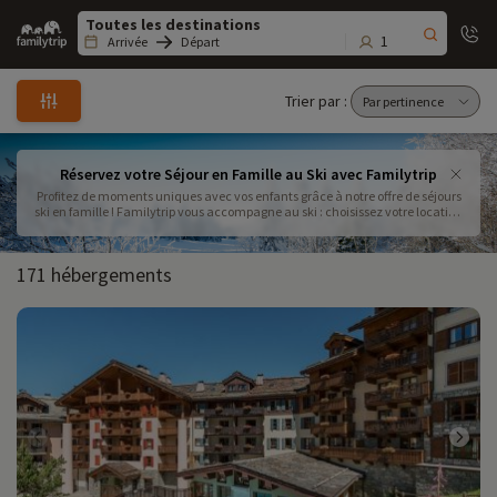
Family
trip
1
Arrivée
Départ
Trier par :
Réservez votre Séjour en Famille au Ski avec Familytrip
Profitez de moments uniques avec vos enfants grâce à notre offre de séjours
ski en famille ! Familytrip vous accompagne au ski : choisissez votre location
ou votre hôtel à la montagne parmi nos nombreuses destinations, pour un
séjour adapté à vos besoins.
171 hébergements