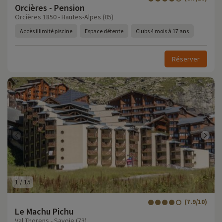
Orcières - Pension
Orcières 1850 - Hautes-Alpes (05)
Accès illimité piscine
Espace détente
Clubs 4 mois à 17 ans
Réserver
1
/
15
(7.9/10)
Le Machu Pichu
Val Thorens - Savoie (73)