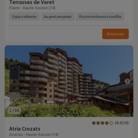
Terrasses de Veret
Flaine - Haute-Savoie (74)
Espace détente
Au pied des pistes
Piscine intérieure chauffée
Réserver
1
/
13
(8.6/10)
Atria Crozats
Avoriaz - Haute-Savoie (74)