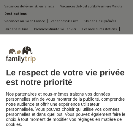
Vacances de février ski en famille
Vacances de Noël au Ski Première Minute
Destinations
Vacances au Ski en France
Vacances Ski Luxe
Ski dans les Pyrénées
Ski dans le Jura
Première Minute Ski Janvier
Les meilleures stations
Ski avec Piscine Intérieure
Vacances au ski en dernière minute
location station ski familiale
ski en famille en pension complète
Ski Famille Nombreuse
Ski dans les Alpes
Ski dans le Massif Central
Ski dans les Vosges
ski de Printemps
Ski avec Bébé
Ski avec Clubs enfants
week-end ski en famille
ski en famille pas cher
Le respect de votre vie privée
est notre priorité
Familytrip
© 2026 Familytrip
Nos partenaires et nous-mêmes traitons vos données
Qui sommes-nous?
CGV et Charte de Confidentialité
personnelles afin de vous montrer de la publicité, comprendre
notre audience et offrir une expérience utilisateur
La Presse parle de nous
Partenaires
FAQ
Blog
Plan du site
personnalisée. Vous pouvez choisir qui utilise vos données
personnelles et dans quel but. Vous pouvez également faire le
choix à tout moment de modifier vos réglages en matière de
Paiement sécurisé
Réalisé par Sooyoos
cookies.