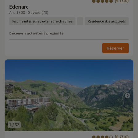
(9.1/10)
Edenarc
Arc 1800 - Savoie (73)
Piscine intérieure / extérieure chauffée
Résidence skis aux pieds
Découvrir activités à proximité
Réserver
1
/
32
(8.7/10)