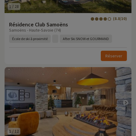
1
/
28
(8.8/10)
Résidence Club Samoëns
Samoëns - Haute-Savoie (74)
École de ski à proximité
After Ski SNOW et GOURMAND
Réserver
1
/
12