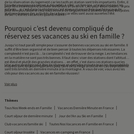
de la réservation du logement car les tarifs en station sont très importants. Enfin, il
Ensuite vous pouvez penser à des petits à côté : un bon spa, une piscine pour les
peut être intéressant d’acheter les forfaits à l’avance. Ceci pour deux raisons : le prix
enfants... si c’est dans la résidence c’est mieux mais sachez que beaucoup de
peut être plus faible et cela vous évitera de longues files d’attente au pied des pistes
stations propose des activités de ce type car elles sont aussi ouvertes l’été.
de ski ! C’est les vacances quand même !
Pourquoi c’est devenu compliqué de
réservez ses vacances au ski en famille ?
Jusqu’ici tout paraît simple pour s’assurer de bonnes vacances au ski en famille. Il
suffit d’être bien organisé et de bien penser à toutes les dépenses nécessaires. La
complexité n’est pas là… la complexité c’est de trouver de la neige. Les tendances
en la matière ne sont pas très bonnes. Il faut donc viser des stations dont l’altitude
est élevé et plutôt des grandes stations… en effet, c’est dans ces stations que les
Une autre stratégie peut être de réserver en dernière minute mais les disponibilités
moyens sont les plus importants pour faire de la neige artificiel en cas de problème.
sont très limités en dernière minute à la montagne. A vous de voir, vous avez les
clés pour des vacances au ski en famille réussies !
Voir plus
Thèmes
Tous Nos Week-ends en Famille
Vacances Dernière Minute en France
Court séjour de dernière minute
Jour de l'An au Ski en Famille
Club vacances famille ski
Toutes Nos Vacances en Famille en France
Court séjour Insolite
Vacances en camping en France