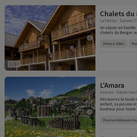
Chalets du
La Feclaz - Savoie (7
Un séjour en famille
chalets du Berger av
Pistes à 100m
Pis
1
/
12
L'Amara
Avoriaz - Haute-Savo
Découvrez la toute 
enfant, sa piscine i
bonheur pour toute l
Piscine intérieure cha