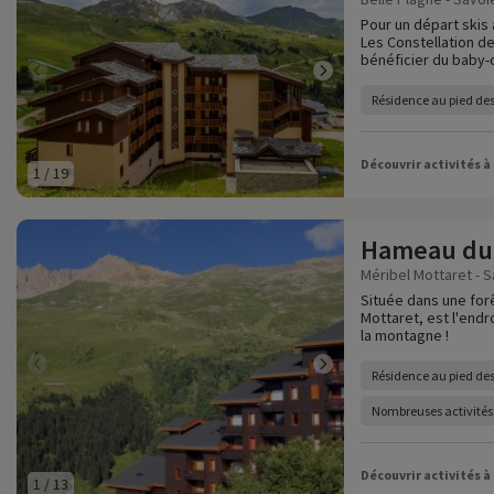
Pour un départ skis
Les Constellation d
bénéficier du baby-c
Résidence au pied des
Découvrir activités à
1
/
19
Hameau du 
Méribel Mottaret - S
Située dans une for
Mottaret, est l'endr
la montagne !
Résidence au pied des 
Nombreuses activités
Découvrir activités à
1
/
13