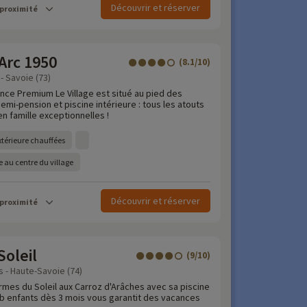
Découvrir et réserver
 proximité
 Arc 1950
(8.1/10)
- Savoie (73)
ence Premium Le Village est situé au pied des
emi-pension et piscine intérieure : tous les atouts
n famille exceptionnelles !
extérieure chauffées
ie au centre du village
Découvrir et réserver
 proximité
oleil
(9/10)
 - Haute-Savoie (74)
rmes du Soleil aux Carroz d'Arâches avec sa piscine
lub enfants dès 3 mois vous garantit des vacances