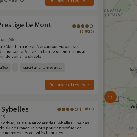
Découvrir et réserver
 proximité
Prestige Le Mont
(8.6/10)
mes (06)
tre Méditerranée et Mercantour Auron est un
de montagne. Venez en famille ou entre amis afin
5km de domaine skiable
uffée
Appartements modernes
Découvrir et réserver
11
s Sybelles
(8.8/10)
73)
u Corbier, se situe au coeur des Sybelles, une des
de ski de France. Ici vous pourrez profiter de
de nombreuses activités familiales.