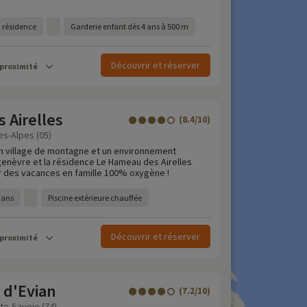
a résidence
Garderie enfant dès 4 ans à 500 m
Découvrir et réserver
 proximité
 Airelles
(8.4/10)
s-Alpes (05)
'un village de montagne et un environnement
enèvre et la résidence Le Hameau des Airelles
 des vacances en famille 100% oxygène !
 ans
Piscine extérieure chauffée
Découvrir et réserver
 proximité
 d'Evian
(7.2/10)
ute-Savoie (74)