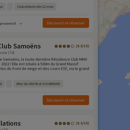
ux
Club enfants dès 12 mois
Découvrir et réserver
 proximité
Club Samoëns
(8.8/10)
oie (74)
de Samoëns, la toute dernière Résidence Club MMV
2022 ! Elle est située à 500m du Grand Massif
tes du front de neige et des cours ESF, via le grand
té
After Ski SNOW et GOURMAND
Découvrir et réserver
lations
(8.4/10)
e (73)