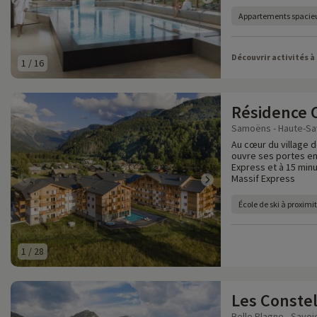
Appartements spacie
Découvrir activités à
1
/
16
Résidence 
Samoëns - Haute-Sav
Au cœur du village 
ouvre ses portes en 
Express et à 15 minu
Massif Express
École de ski à proximi
1
/
28
Les Constel
Belle Plagne - Savoi