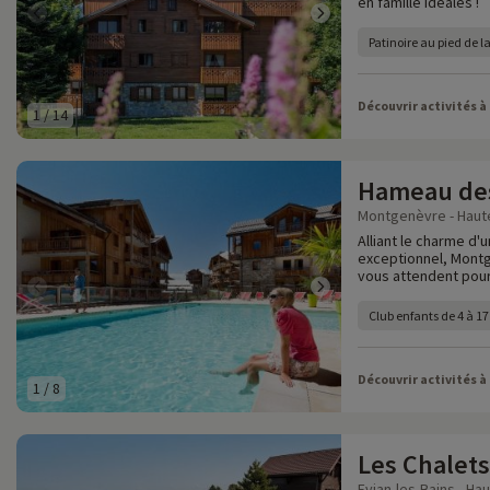
en famille idéales !
Patinoire au pied de l
Découvrir activités à
1
/
14
Hameau des
Montgenèvre - Haute
Alliant le charme d
exceptionnel, Montg
vous attendent pour
Club enfants de 4 à 17
Découvrir activités à
1
/
8
Les Chalets
Evian-les-Bains - Ha