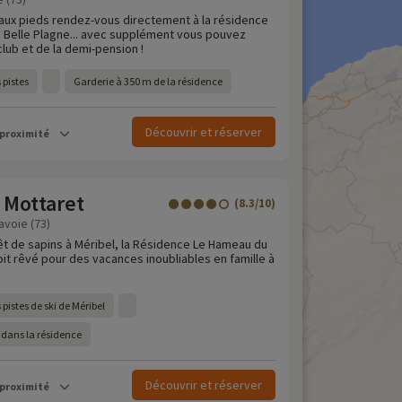
 aux pieds rendez-vous directement à la résidence
e Belle Plagne... avec supplément vous pouvez
lub et de la demi-pension !
 pistes
Garderie à 350 m de la résidence
Découvrir et réserver
 proximité
Mottaret
(8.3/10)
avoie (73)
êt de sapins à Méribel, la Résidence Le Hameau du
oit rêvé pour des vacances inoubliables en famille à
pistes de ski de Méribel
 dans la résidence
Découvrir et réserver
 proximité