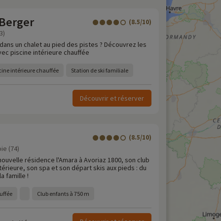
 Berger
(8.5/10)
3)
 dans un chalet au pied des pistes ? Découvrez les
ec piscine intérieure chauffée
cine intérieure chauffée
Station de ski familiale
Découvrir et réserver
(8.5/10)
ie (74)
nouvelle résidence l'Amara à Avoriaz 1800, son club
ntérieure, son spa et son départ skis aux pieds : du
a famille !
uffée
Club enfants à 750 m