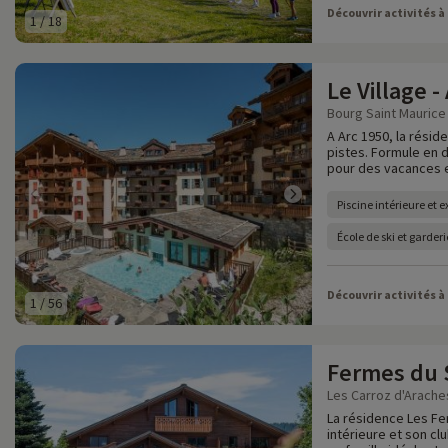
Découvrir activités à
1
/
18
Le Village -
Bourg Saint Maurice 
A Arc 1950, la résid
pistes. Formule en d
pour des vacances e
Piscine intérieure et 
École de ski et garder
Découvrir activités à
1
/
56
Fermes du S
Les Carroz d'Araches
La résidence Les Fe
intérieure et son c