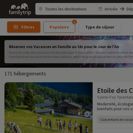
Family
Arrivée
Dép
trip
1
Populaire
Type de séjour
Filtres
Réservez vos Vacances en Famille au Ski pour le Jour de l'An
Envie de créer des souvenirs en famille pour le Nouvel An ? Passez votre réveillon d
Familytrip et aux animations des stations, petits et grands passer
171 hébergements
Etoile des 
Sainte-Foy Tarentais
Modernité, écologie,
bienfaits pour vos v
Club enfants en vacan