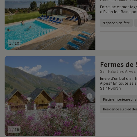
Entre lac et montagn
d'Evian-les-Bains pou
'Espace bien-être
1
/
10
Fermes de S
Saint-Sorlin-d'Arves 
Envie d'un bol d'air 
Alpes? En toute sai
Saint-Sorlin
Piscine intérieure cha
Résidence au pied des
1
/
16