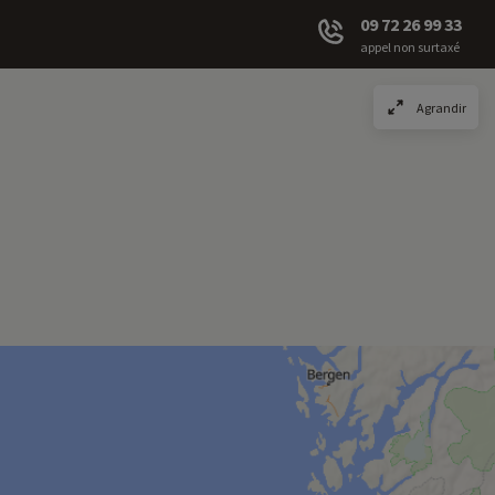
09 72 26 99 33
appel non surtaxé
Agrandir