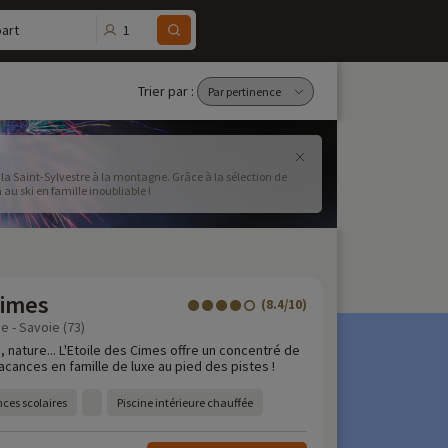
1
art
Trier par :
e la Saint-Sylvestre à la montagne. Grâce à la sélection de
ont un jour de l'An au ski en famille inoubliable !
Cimes
(8.4/10)
e - Savoie (73)
 nature... L'Etoile des Cimes offre un concentré de
acances en famille de luxe au pied des pistes !
ces scolaires
Piscine intérieure chauffée