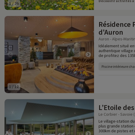
Découvrir activités à
1
/
26
Résidence 
d'Auron
Auron - Alpes-Mariti
Idéalement situé en
authentique village 
de profitez des 13
Piscine intérieure cha
1
/
12
L’Etoile de
Le Corbier - Savoie (
Le village-station d
plus grande station 
300km de pistes et 