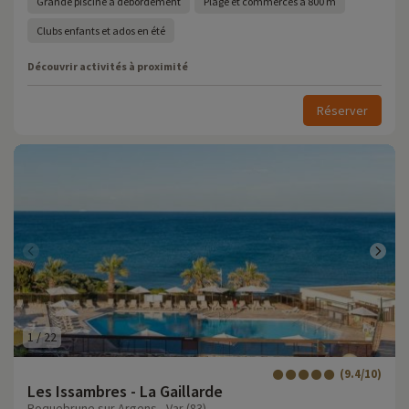
Grande piscine à débordement
Plage et commerces à 800 m
Clubs enfants et ados en été
Découvrir activités à proximité
Réserver
1
/
22
(9.4/10)
Les Issambres - La Gaillarde
Roquebrune sur Argens - Var (83)