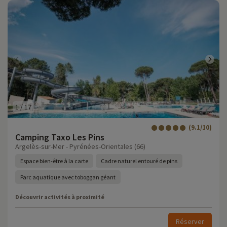
1
/
17
(9.1/10)
Camping Taxo Les Pins
Argelès-sur-Mer - Pyrénées-Orientales (66)
Espace bien-être à la carte
Cadre naturel entouré de pins
Parc aquatique avec toboggan géant
Découvrir activités à proximité
Réserver