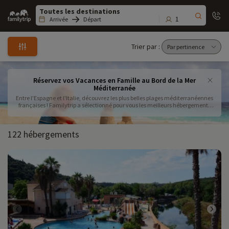
Family
trip
1
Arrivée
Départ
Trier par :
Réservez vos Vacances en Famille au Bord de la Mer
Méditerranée
Entre l'Espagne et l'Italie, découvrez les plus belles plages méditerranéennes
françaises ! Familytrip a sélectionné pour vous les meilleurs hébergements
qui sauront ravir petits et grands... Animations, clubs enfants et baby club,
piscine, plages accessibles à pied... Il ne vous reste qu'à choisir la formule de
vos prochaines vacances en famille ! Vous en avez plus de 100 sur toute la
122 hébergements
France ! Réservez et payez votre séjour parmi les destinations que nous vous
proposons près de la Côte Méditerranée. Si la Corse ou la Côte d'Azur vous
tente, n'hésitez pas à consultez nos offres au bord de la plage .