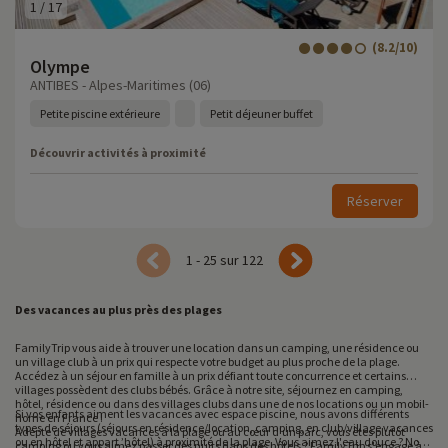
1
/
17
(8.2/10)
Olympe
ANTIBES - Alpes-Maritimes (06)
Petite piscine extérieure
Petit déjeuner buffet
Découvrir activités à proximité
Réserver
1 - 25 sur 122
Des vacances au plus près des plages
FamilyTrip vous aide à trouver une location dans un camping, une résidence ou
un village club à un prix qui respecte votre budget au plus proche de la plage.
Accédez à un séjour en famille à un prix défiant toute concurrence et certains
villages possèdent des clubs bébés. Grâce à notre site, séjournez en camping,
hôtel, résidence ou dans des villages clubs dans une de nos locations ou un mobil-
Si vos enfants aiment les vacances avec espace piscine, nous avons différents
home en France !
types de séjours (séjours en résidence/location, camping, en club/village vacances
Adepte de villages vacances à la plage ou au cœur d'un parc, vous êtes plutôt
ou en hôtel et appart ’hôtel) à proximité de la plage. Vous aimez l'eau douce ? Nous
camping ou vous aimez passer des nuits dans des hôtels ? FamilyTrip s'engage à