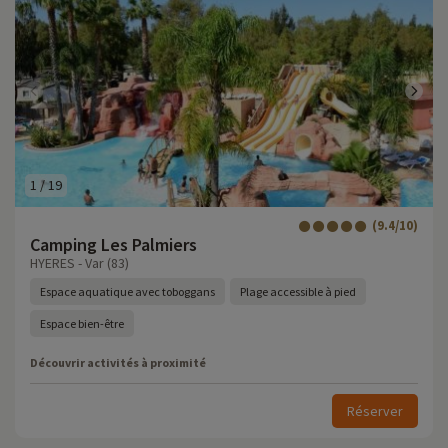
1
/
19
(9.4/10)
Camping Les Palmiers
HYERES - Var (83)
Espace aquatique avec toboggans
Plage accessible à pied
Espace bien-être
Découvrir activités à proximité
Réserver