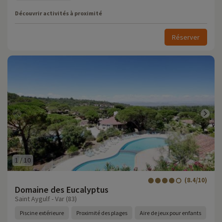
Découvrir activités à proximité
Réserver
1
/
10
(8.4/10)
Domaine des Eucalyptus
Saint Aygulf - Var (83)
Piscine extérieure
Proximité des plages
Aire de jeux pour enfants