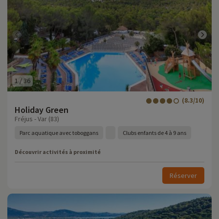
1
/
36
(8.3/10)
Holiday Green
Fréjus - Var (83)
Parc aquatique avec toboggans
Clubs enfants de 4 à 9 ans
Découvrir activités à proximité
Réserver