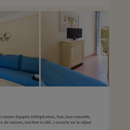
ires situés à 600 mètres et 1,3km de la résidence. Pour les
 pour petits et grands.
avons déjà négocié des activités, elles sont réservables avec
n cuisine équipée (réfrigérateur, four, lave-vaisselle,
s de cuisson, machine à café...) ouverte sur le séjour