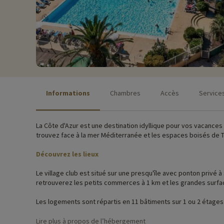
Informations
Chambres
Accès
Service
La Côte d'Azur est une destination idyllique pour vos vacances en famille. Vous séjournerez à Mandelieu, à 7km des portes de Cannes, à 30km de Fréjus et à 45 minute
trouvez face à la mer Méditerranée et les espaces boisés de 
Découvrez les lieux
Le village club est situé sur une presqu'île avec ponton privé à seulement 800 mètres de la mer. Il comporte de nombreuses infras
retrouverez les petits commerces à 1 km et les grandes surfa
Les logements sont répartis en 11 bâtiments sur 1 ou 2 étages 
arcades et génoises s’intègre parfaitement à la nature envir
Lire plus à propos de l’hébergement