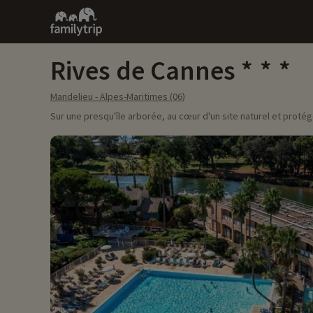
Family
trip
Rives de Cannes
Mandelieu - Alpes-Maritimes (06)
Sur une presqu'île arborée, au cœur d'un site naturel et prot