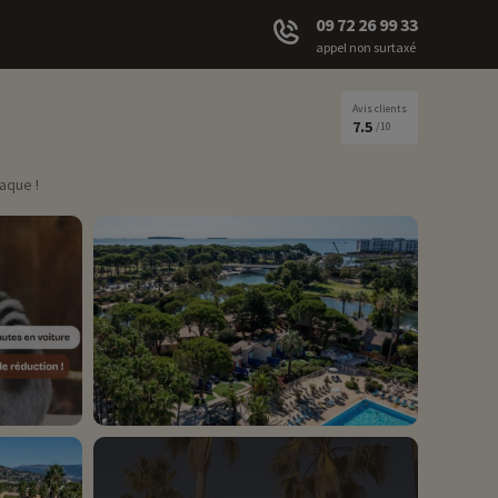
09 72 26 99 33
appel non surtaxé
Avis clients
7.5
/10
aque !