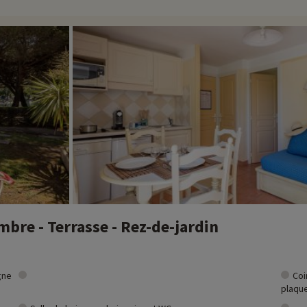
ion à vélo ! Vous aurez la possibilité de louer des VTT auprès des prestata
de la résidence. Vous y retrouverez des parcours ludiques dans les arbres
ivités famille à proximité de nos hébergements : zoo, aquarium...Si nous 
t et vous pouvez les découvrir
en cliquant ici !
bre - Terrasse - Rez-de-jardin
gne
Coi
plaque