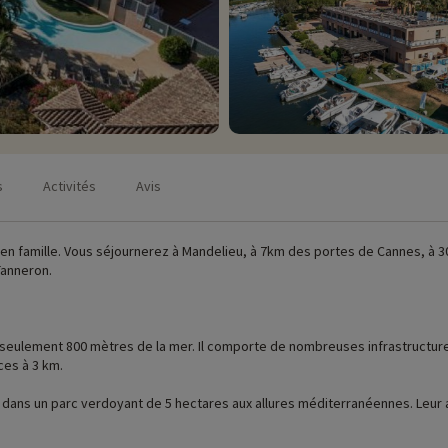
s
Activités
Avis
 de Nice. Souriez, vous vous
Tanneron.
tructures de sports et de loisirs ainsi que d’une belle piscine. Vous
ces à 3 km.
dans un parc verdoyant de 5 hectares aux allures méditerranéennes. Leur ar
onnante. Les appartements cosy et lumineux vous font sentir comme à la ma