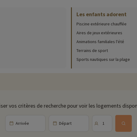
Les enfants adorent
ur place (date d'ouverture, âge pour les club, contenu du pack bébé...),
cliqu
Piscine extérieure chauffée
 et variées. Vous pourrez profiter d'une belle piscine extérieure chauffée 
e papa et maman.
Aires de jeux extérieures
Animations familiales l'été
n au sein de la résidence pour le plus grand bonheur de vos enfants. Il es
Terrains de sport
Sports nautiques sur la plage
pourront pratiquer du basket mais aussi du football. Il y a également un e
 autour des tables de ping-pong pour des après-midis mouvementés !
posant des plats à la carte. Le Robison propose une cuisine traditionnelle e
auprès de la réception.
iser vos critères de recherche pour voir les logements dispon
ités nautiques comme la location de planches à voile, de catamarans, de ka
Arrivée
Départ
1
sionnel.