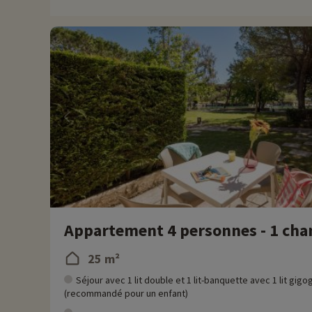
Cap vers la terre ferme pour des activités découverte de la rég
passionnés d'accrobranche, le camp Trappeur est situé à 3 km 
Chez Familytrip nous découvrons chaque année de nouvelles act
remise directement en ligne après avoir choisi votre logemen
Plus d'informations
• Animaux de compagnie acceptés, en supplément
• Personnes à mobilité réduite, accompagnement obligatoire
• Résidence gérée par le groupe Pierre & Vacances
Appartement 4 personnes - 1 cham
25 m²
Séjour avec 1 lit double et 1 lit-banquette avec 1 lit gigo
(recommandé pour un enfant)