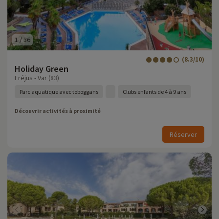
1
/
36
(8.3/10)
Holiday Green
Fréjus - Var (83)
Parc aquatique avec toboggans
Clubs enfants de 4 à 9 ans
Découvrir activités à proximité
Réserver