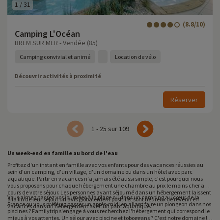
1
/
31
(8.8/10)
Camping L'Océan
BREM SUR MER - Vendée (85)
Camping convivial et animé
Location de vélo
Découvrir activités à proximité
Réserver
1 - 25 sur 109
Un week-end en famille au bord de l'eau
Profitez d'un instant en famille avec vos enfants pour des vacances réussies au
sein d'un camping, d'un village, d'un domaine ou dans un hôtel avec parc
aquatique. Partir en vacances n'a jamais été aussi simple, c'est pourquoi nous
vous proposons pour chaque hébergement une chambre au prix le moins cher au
cours de votre séjour. Les personnes ayant séjourné dans un hébergement laissent
Vous aimez passez vos journées à la plage ou dans un camping au cœur de la
à la fin de leur séjour un avis globalement positif et sont heureux de revenir en
France ou vous préférez passer un après-midi en allant faire un plongeon dans nos
vacances dans un hébergement avec un parc aquatique.
piscines ? Familytrip s'engage à vous recherchez l'hébergement qui correspond le
mieux à vos attentes. Un séjour avec piscine et toboggans ? C'est notre domaine !