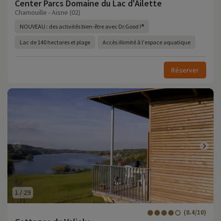
Center Parcs Domaine du Lac d'Ailette
Chamouille - Aisne (02)
NOUVEAU : des activités bien-être avec Dr.Good !®
Lac de 140 hectares et plage
Accès illimité à l'espace aquatique
Réserver
1
/
29
(8.4/10)