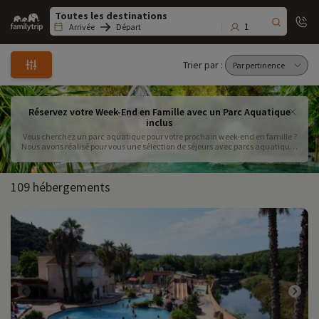
Family
trip
1
Arrivée
Départ
Trier par :
Réservez votre Week-End en Famille avec un Parc Aquatique
inclus
Vous cherchez un parc aquatique pour votre prochain week-end en famille ?
Nous avons réalisé pour vous une sélection de séjours avec parcs aquatiques
en France. Au programme : piscine à vagues, rivières, jeux aquatiques et
toboggans qui raviront petits et grands ! Vos enfants vont adorer ! Familytrip
vous propose plus de 50 hébergements parmi vos favoris ! Découvrez au cœur
109 hébergements
de la Provence, un village club ou un domaine pour vos futures vacances
comprenant un espace aquatique et des jeux ainsi que diverses activités
proches de la plage. De plus, la plupart de nos hébergements comprennent
au moins un club enfants et passer une nuit agréable dans nos domaines ou
campings étoilés !