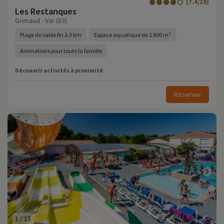
(7.4/10)
Les Restanques
Grimaud - Var (83)
Plage de sable fin à 3 km
Espace aquatique de 1 600 m²
Animations pour toute la famille
Découvrir activités à proximité
Réserver
1
/
15