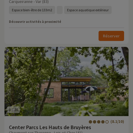
Carqueiranne - Var (83)
Espace bien-être de 133m2
Espace aquatique extérieur
Découvrir activités à proximité
Réserver
1
/
38
(8.1/10)
Center Parcs Les Hauts de Bruyères
Chaumont-sur-Tharonne - Loir-et-Cher (41)