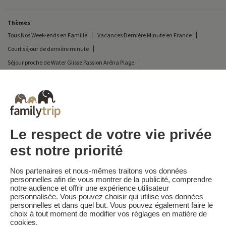
Thèmes
Tous Nos Week-ends en Famille
Vacances Dernière Minute en France
Court séjour de dernière minute
Séjour proche de Water Glisse Passion Aréna Plage
Week-end Proche Cobac Parc
Toutes Nos Vacances en Famille en France
Court séjour Insolite
Vacances en camping en France
Week-end proche Aquaclub Belle Dune
Week-end Proche Wave Island
Destinations
Vacances au Ski en France
Le respect de votre vie privée
est notre priorité
Familytrip
© 2026 Familytrip
Nos partenaires et nous-mêmes traitons vos données
Qui sommes-nous?
CGV et Charte de Confidentialité
personnelles afin de vous montrer de la publicité, comprendre
notre audience et offrir une expérience utilisateur
La Presse parle de nous
Partenaires
FAQ
Blog
Plan du site
personnalisée. Vous pouvez choisir qui utilise vos données
personnelles et dans quel but. Vous pouvez également faire le
choix à tout moment de modifier vos réglages en matière de
Paiement sécurisé
Réalisé par Sooyoos
cookies.