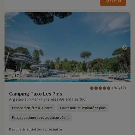
Réserver
1
/
17
(9.1/10)
Camping Taxo Les Pins
Argelès-sur-Mer - Pyrénées-Orientales (66)
Espace bien-être à la carte
Cadre naturel entouré de pins
Parc aquatique avec toboggan géant
Découvrir activités à proximité