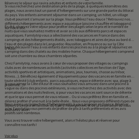
Réservez le séjour qui ravira adultes et enfants de votre famille.
Si vous recherchez une destination près de la plage, à quelques kilomètres des
plages, nous avons tout un panel d'hébergements sur une grande partie du littoral
du pays. Vos enfants aimeront séjourner dans un camping, un hôtel, un village
club et pourront s'amuser sur la plage. Vous préférez l'eau douce ? Retrouvez nos
différents hébergements avec espace aquatique (piscine chauffée et toboggans)
En été, réservez votre séjour pour profiter des plages selon le prix et le nombre de
sur notre site.
nuits que vous souhaitez mettre et avoir accès aux différents parcs et espaces
aquatiques. Familytrip vous a sélectionné des vacances en France dans des
campings et des hébergements étoilés, avec toboggans et aires de jeux au bord de
l'eau et des plages dans le Languedoc-Roussillon, en Provence ou sur la Côte
Faites découvrir l'eau à vos enfants dans les piscines ou à la plage et séjournez en
d"Azur.
camping dans des chalets ou des mobiles-home. Chaque hébergement comprend
soit une chambre ou deux chambres séparées.
Chez Familytrip, nous avons à cœur de vous proposer des villages ou campings
clubs avec de nombreuses activités (activités collectives en fonction de l'âge,
activités sportives et artistiques, animations, jeux, tournois, chasse au trésor,
fitness...). Bénéficiez également d'équipements pour des vacances en famille en
toute sérénité (club enfants , parcs aquatiques, espace détente avec spa, plage à
Si vous aimez la Côte d'Azur et vous souhaitez vous amusez dans une piscine à
proximité...) !
vague ou dans des piscines extérieures, si vous recherchez des activités avec des
animations et des nuits festives, si pour vous les vacances sont source de détente
et que le spa vous permet de vous relaxer... Ou si vous préférez être en famille et
désirez profiter d'une nuit à la belle étoile... Nous vous proposons différents types de
Nous avons un large choix d'hébergements à vous proposer en France. Réserver
séjours à des prix en fonction du type d'hébergement et de la destination où vous
avec Familytrip vous permets de profiter de prix à tarifs préférentiels et les avis
souhaitez aller !
positifs sont nombreux.
Vous avez trouver votre hébergement, alors n'hésitez plus et réserver pour
connaître nos tarifs !
Voir plus