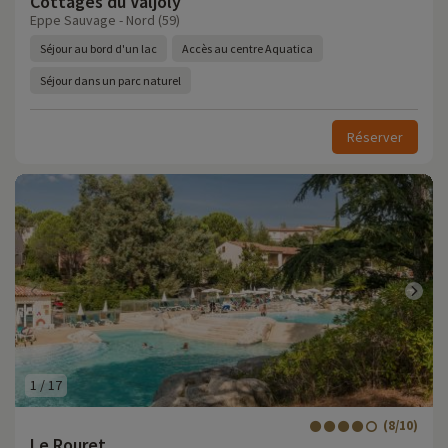
Cottages du Valjoly
Eppe Sauvage - Nord (59)
Séjour au bord d'un lac
Accès au centre Aquatica
Séjour dans un parc naturel
Réserver
1
/
17
(8/10)
Le Rouret