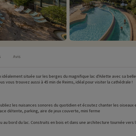
s
Avis
n idéalement située sur les berges du magnifique lac d'Ailette avec sa bell
Vous vous trouvez aussi à 45 min de Reims, idéal pour visiter la cathédrale !
ubliez les nuisances sonores du quotidien et écoutez chanter les oiseaux e
ace détente, parking, aire de jeux couverte, mini ferme
ou au bord du lac. Construits en bois et dans une architecture tournée vers
nts. A noter que chaque cottage possède une terrasse surélevée avec mobil