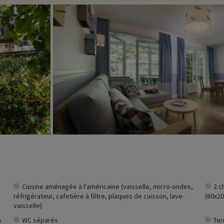
t et vous pouvez les découvrir
en cliquant ici !
Cuisine aménagée à l'américaine (vaisselle, micro-ondes,
2 c
réfrigérateur, cafetière à filtre, plaques de cuisson, lave-
(80x20
vaisselle)
s
WC séparés
Ter