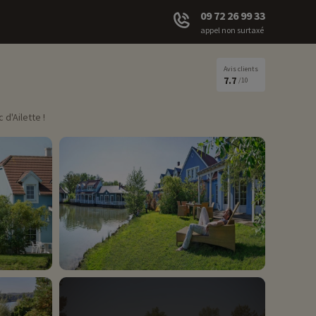
09 72 26 99 33
appel non surtaxé
Avis clients
7.7
/10
d'Ailette !