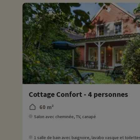
remise directement en ligne après avoir choisi votre logemen
Plus d'informations
• Animaux de compagnie acceptés, en supplément
Cottage Confort - 4 personnes
60 m²
Salon avec cheminée, TV, canapé
1 salle de bain avec baignoire, lavabo vasque et toilette