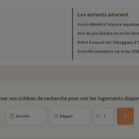
Les enfants adorent
ur place (date d'ouverture, âge pour les club, contenu du pack bébé...),
cliqu
Accès illimité à l'espace aquat
sans aucun doute l'Aqua Mundo, aussi appelé le paradis de la baignade ! U
oboggans, rivière sauvage, rivière douce, arbre à eau, plusieurs bassins do
Aire de jeux Baluba en accès libr
Arbre à eau et ses toboggans à 
s qu'ils auront aussi la chance de découvrir Le Baluba, une aire de jeux c
Activités nautiques sur le lac d'Ai
, de nombreuses activités sont proposées en fonction des saisons pour occ
 pédalo et encore beaucoup d'autres. Certaines activités sont en supplémen
 se détendre, rassurez vous, un espace détente avec sauna et hammam vous 
estaurants. Vous aurez l'embarras du choix : restaurant italien, snack, cr
ur les formules demi pension ou pension complète.
iser vos critères de recherche pour voir les logements dispon
rez votre bonheur. Balades en forêt, visite de la ville de Soissons située 
z pas la ville de Reims et sa magnifique cathédrale située à 45 min. C'est
Arrivée
Départ
1
ivités famille à proximité de nos hébergements : zoo, aquarium...Si nous 