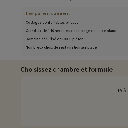
Activités famille sur place
Les parents aiment
Pour des informations très précises sur les activités à faire s
Cottages confortables et cosy
L'activité phare du Center Parcs Domaine du Lac d'Ailette est 
exotique, accessible de façon illimitée durant votre séjour ! T
Grand lac de 140 hectares et sa plage de sable blanc
Domaine sécurisé et 100% piéton
Pour le plus grand bonheur de vos enfants, nous vous informon
Nombreux choix de restauration sur place
En dehors de l'espace aquatique et de l'aire de jeux couverte
tir à l'arc, paddle, badminton, bowling, mini-golf, pétanque,
sur place. Enfin n'oublions pas les parents qui ont besoin de
Choisissez chambre et formule
Le Center Parcs Domaine du Lac d'Ailette dispose de nombreux r
possibilité de manger au restaurant à la demande ou opter po
Préc
Découvrez la région et activités famille
Pour les familles qui souhaitent explorer la région vous trouve
des possibilités de shopping. Si vous êtes courageux ne manque
des expériences mémorables à partager en famille.
Chez Familytrip nous découvrons chaque année de nouvelles act