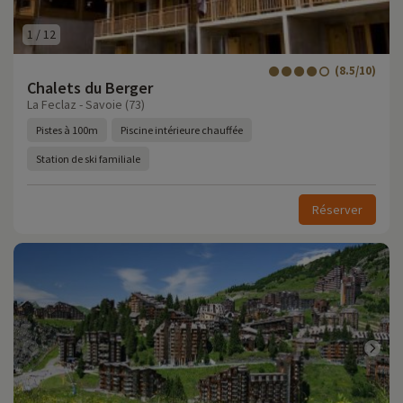
1
/
12
(8.5/10)
Chalets du Berger
La Feclaz - Savoie (73)
Pistes à 100m
Piscine intérieure chauffée
Station de ski familiale
Réserver