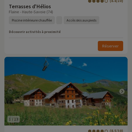
(8.8/10)
Terrasses d'Hélios
Flaine - Haute-Savoie (74)
Piscine intérieure chauffée
Accès skis aux pieds
Découvrir activités à proximité
Réserver
1
/
13
(8.5/10)