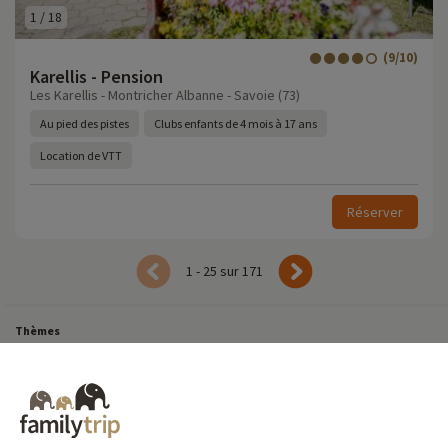
1
/
18
(9/10)
Karellis - Pension
Les Karellis - Montricher Albanne - Savoie (73)
Au pied des pistes
Clubs enfants de 4 mois à 17 ans
Location de VTT
Réserver
1 - 25 sur 171
Thèmes
Tous Nos Week-ends en Famille
Vacances Dernière Minute en France
Court séjour de dernière minute
Toutes Nos Vacances en Famille en France
Court séjour Insolite
Vacances en camping en France
Destinations