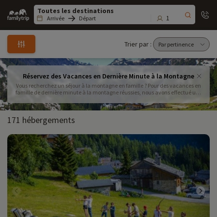
Family
trip
1
Arrivée
Départ
Trier par :
Réservez des Vacances en Dernière Minute à la Montagne
Vous recherchez un séjour à la montagne en famille ? Pour des vacances en
famille de dernière minute à la montagne réussies, nous avons effectué une
sélection de choix ! Locations ou appartements à la montagne, faites votre
choix parmi nos destinations en France !
171 hébergements