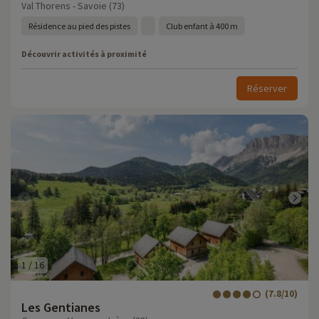
Val Thorens - Savoie (73)
Résidence au pied des pistes
Club enfant à 400 m
Découvrir activités à proximité
Réserver
1
/
16
(7.8/10)
Les Gentianes