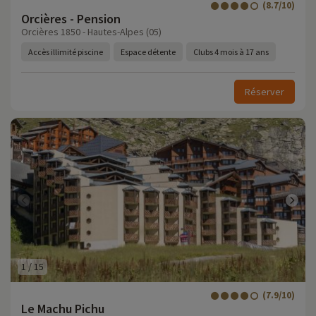
(8.7/10)
Orcières - Pension
Orcières 1850 - Hautes-Alpes (05)
Accès illimité piscine
Espace détente
Clubs 4 mois à 17 ans
Réserver
1
/
15
(7.9/10)
Le Machu Pichu