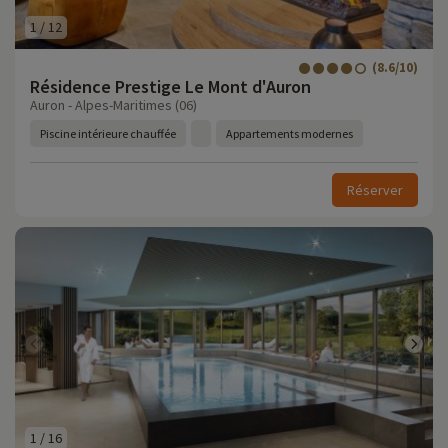
1
/
12
(8.6/10)
Résidence Prestige Le Mont d'Auron
Auron - Alpes-Maritimes (06)
Piscine intérieure chauffée
Appartements modernes
Réserver
1
/
16