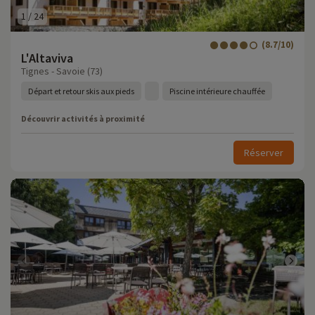
1
/
24
(8.7/10)
L'Altaviva
Tignes - Savoie (73)
Départ et retour skis aux pieds
Piscine intérieure chauffée
Découvrir activités à proximité
Réserver