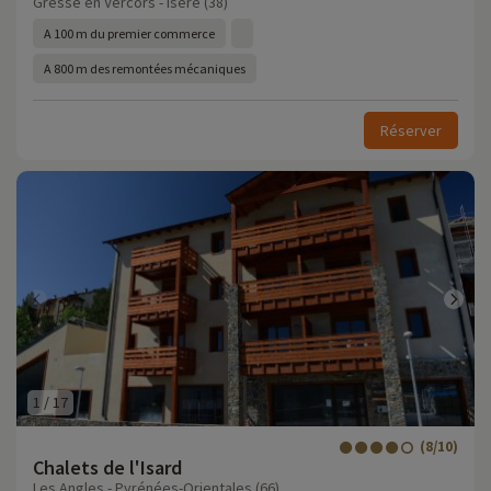
Gresse en Vercors - Isère (38)
A 100 m du premier commerce
A 800 m des remontées mécaniques
Réserver
1
/
17
(8/10)
Chalets de l'Isard
Les Angles - Pyrénées-Orientales (66)