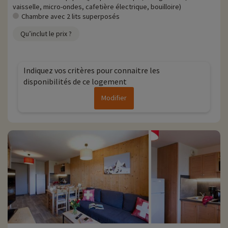
vous pouvez les découvrir
en cliquant ici !
vaisselle, micro-ondes, cafetière électrique, bouilloire)
Chambre avec 2 lits superposés
Zoom sur la station
Qu’inclut le prix ?
• La station Saint-Sorlin d'Arves
› Au sud-ouest de Saint-Jean-de-Maurienne
› Station-village à caractère authentique
› Station à 1600m d'altitude, sommet à 2600m
Indiquez vos critères pour connaitre les
› 120km de piste
disponibilités de ce logement
› Connexion au domaine skiable des Sybelles
Modifier
Plus d'informations
• Animaux de compagnie acceptés, en supplément