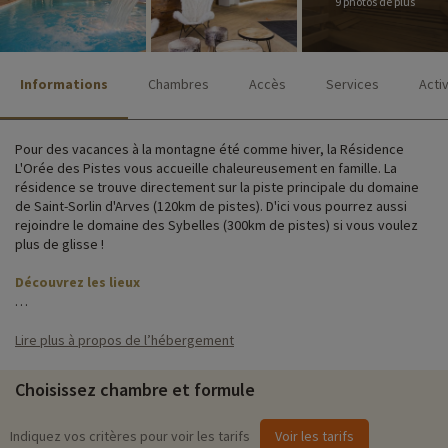
9 photos de plus
Informations
Chambres
Accès
Services
Acti
Pour des vacances à la montagne été comme hiver, la Résidence
L'Orée des Pistes vous accueille chaleureusement en famille. La
résidence se trouve directement sur la piste principale du domaine
de Saint-Sorlin d'Arves (120km de pistes). D'ici vous pourrez aussi
rejoindre le domaine des Sybelles (300km de pistes) si vous voulez
plus de glisse !
Découvrez les lieux
Sur place vous aurez à votre disposition une piscine, un restaurant,
un espace détente et vous vous trouverez à proximité les premiers
Lire plus à propos de l’hébergement
commerces.
Choisissez chambre et formule
Les chalets savoyards de la résidence sont parfaitement adaptés aux
familles. Tout équipés, ils peuvent accueillir jusqu'à 10 personnes
dans un appartement. De plus, leur vue sur les montagnes en font de
Indiquez vos critères pour voir les tarifs
Voir les tarifs