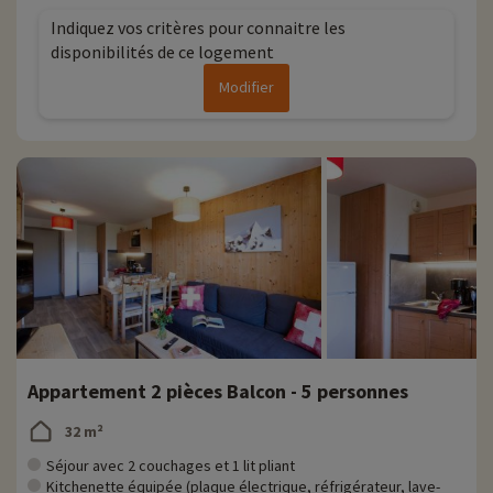
vous concentrer sur les paysages qui vous entourent.
Indiquez vos critères pour connaitre les
disponibilités de ce logement
Le restaurant
Modifier
Pour vous retrouver en famille autour d'un bon repas vous pourrez
vous rendre au restaurant Le Barok qui propose de délicieuses
spécialités savoyardes et autres plats adaptés aux goûts de chacun.
Découvrez la région et activités famille
Saint Sorlin d'Arves vous accueille dans une ambiance chaleureuse
afin de réchauffer vos soirées d'hiver. La station de ski est située à
1600 m d'altitude, au pied du Col de la Croix de Fer et du Glacier de
l’Etendard en Savoie. De nombreuses activités pour toute la famille
vous sont proposées. En hiver profitez du ski bien sûr mais aussi d'un
espace ludique, d'une piste de luge… En été le village propose
randonnées, VTT, quad, parapente, tir à l’arc, tennis, balade avec des
ânes… Pas de quoi s'ennuyer !
Appartement 2 pièces Balcon - 5 personnes
Chez Familytrip nous découvrons chaque année de nouvelles
32 m²
activités famille à proximité de nos hébergements : zoo, aquarium...Si
nous avons déjà négocié des activités, elles sont réservables avec
Séjour avec 2 couchages et 1 lit pliant
remise directement en ligne après avoir choisi votre logement et
Kitchenette équipée (plaque électrique, réfrigérateur, lave-