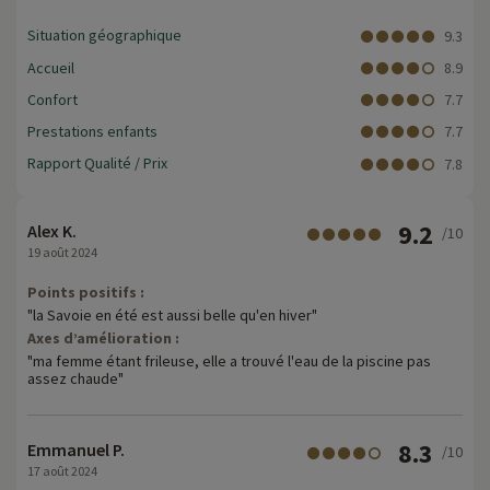
Situation géographique
9.3
Accueil
8.9
Confort
7.7
Prestations enfants
7.7
Rapport Qualité / Prix
7.8
9.2
Alex K.
/10
19 août 2024
Points positifs :
"la Savoie en été est aussi belle qu'en hiver"
Axes d’amélioration :
"ma femme étant frileuse, elle a trouvé l'eau de la piscine pas
assez chaude"
8.3
Emmanuel P.
/10
17 août 2024