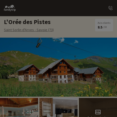
Family
trip
L'Orée des Pistes
Avis clients
8.5
/10
Saint Sorlin d'Arves - Savoie (73)