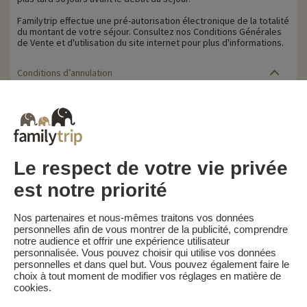
Familytrip effectue une pré-autorisation électronique de la totalité
du montant de votre séjour. Consultez nos Conditions Générales
de Vente et d'utilisation du site internet pour plus d'informations.
Conditions d’annulation
Le solde de la réservation est dû au plus tard 30 jours avant le
début du séjour. Le client reçoit un rappel de paiement du solde
de la réservation par e-mail 35 jours avant le début du séjour.
Les pénalités d'annulation sont calculées sur la base du barème
suivant :
• Annulation 30 jours ou plus avant la date de début du séjour :
Le respect de votre vie privée
acompte conservé
• Annulation moins de 30 jours avant la date de début du séjour :
est notre priorité
100 % du prix du séjour
Familytrip vous conseille de souscrire l'assurance annulation de
Nos partenaires et nous-mêmes traitons vos données
son partenaire AREAS Assurances. Souscrivez au moment de la
personnelles afin de vous montrer de la publicité, comprendre
réservation ou dans les 24h suivant votre réservation par
notre audience et offrir une expérience utilisateur
téléphone.
personnalisée. Vous pouvez choisir qui utilise vos données
personnelles et dans quel but. Vous pouvez également faire le
choix à tout moment de modifier vos réglages en matière de
cookies.
Familytrip
© 2026 Familytrip