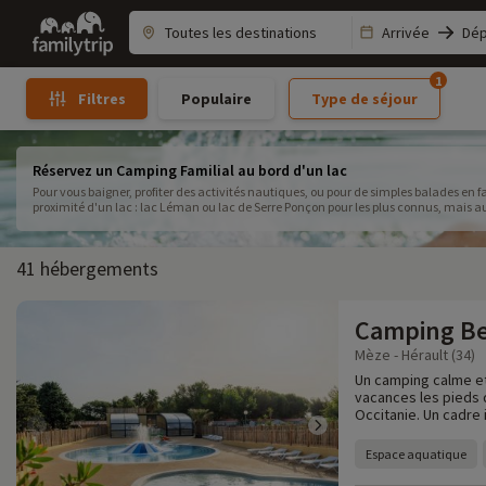
Family
Arrivée
Dép
trip
1
Populaire
Type de séjour
Filtres
Réservez un Camping Familial au bord d'un lac
Pour vous baigner, profiter des activités nautiques, ou pour de simples balades en f
proximité d'un lac : lac Léman ou lac de Serre Ponçon pour les plus connus, mais a
famille parmi les hébergements spécialement sélectionnés par Familytrip pour plaire
41 hébergements
Camping Be
Mèze - Hérault (34)
Un camping calme et 
vacances les pieds 
Occitanie. Un cadre 
Espace aquatique