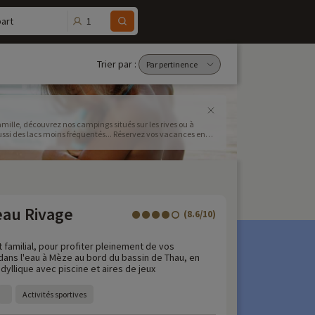
1
art
Trier par :
amille, découvrez nos campings situés sur les rives ou à
ussi des lacs moins fréquentés... Réservez vos vacances en
 à toute la famille !
au Rivage
(8.6/10)
familial, pour profiter pleinement de vos
dans l'eau à Mèze au bord du bassin de Thau, en
idyllique avec piscine et aires de jeux
Activités sportives