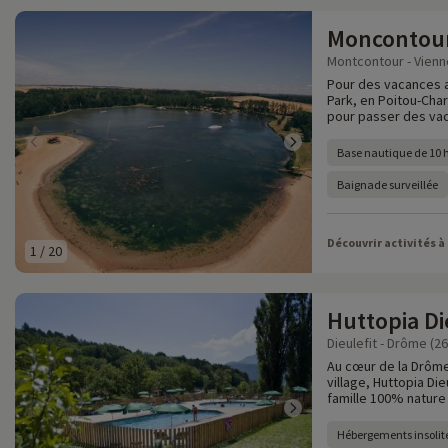
Moncontour
Montcontour - Vienn
Pour des vacances a
Park, en Poitou-Char
pour passer des vaca
Base nautique de 10 
Baignade surveillée
Découvrir activités à
1
/
20
Huttopia Di
Dieulefit - Drôme (26
Au cœur de la Drôme
village, Huttopia Di
famille 100% nature
Hébergements insolit