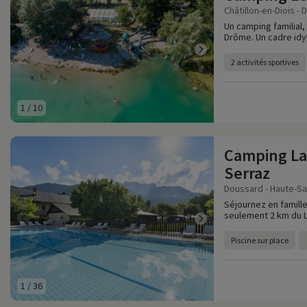
Châtillon-en-Diois - 
Un camping familial
Drôme. Un cadre idyl
2 activités sportives
1
/
10
Camping La
Serraz
Doussard - Haute-Sa
Séjournez en famill
seulement 2 km du L
Piscine sur place
1
/
36