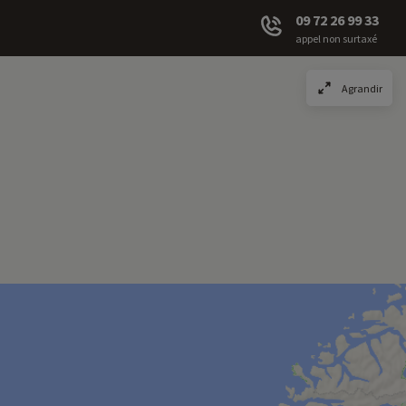
09 72 26 99 33
appel non surtaxé
Agrandir