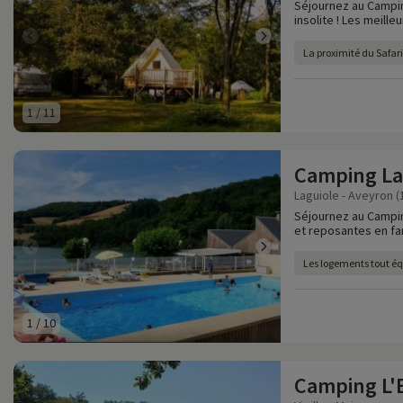
Séjournez au Campi
insolite ! Les meill
La proximité du Safar
1
/
11
Camping La
Laguiole - Aveyron (
Séjournez au Campi
et reposantes en fa
Les logements tout é
1
/
10
Camping L'E