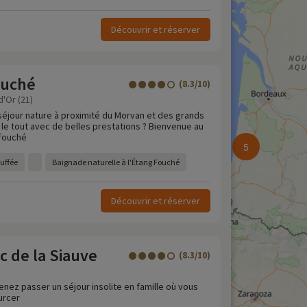
Découvrir et réserver
ouché
(8.3/10)
d'Or (21)
 séjour nature à proximité du Morvan et des grands
le tout avec de belles prestations ? Bienvenue au
 fouché
5
auffée
Baignade naturelle à l'Étang Fouché
Découvrir et réserver
c de la Siauve
(8.3/10)
venez passer un séjour insolite en famille où vous
urcer