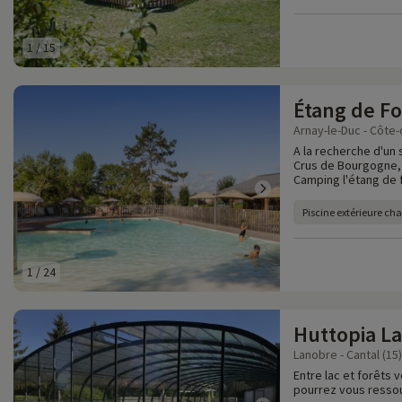
1
/
15
Étang de F
Arnay-le-Duc - Côte-
A la recherche d'un
Crus de Bourgogne, 
Camping l'étang de
Piscine extérieure ch
1
/
24
Huttopia La
Lanobre - Cantal (15)
Entre lac et forêts 
pourrez vous resso