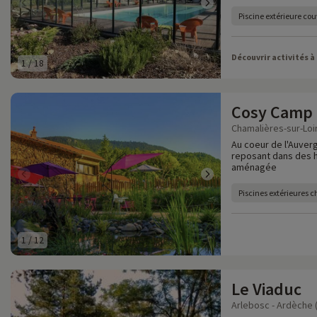
Piscine extérieure cou
Découvrir activités à
1
/
18
Cosy Camp
Chamalières-sur-Loir
Au coeur de l'Auver
reposant dans des h
aménagée
Piscines extérieures 
1
/
12
Le Viaduc
Arlebosc - Ardèche 