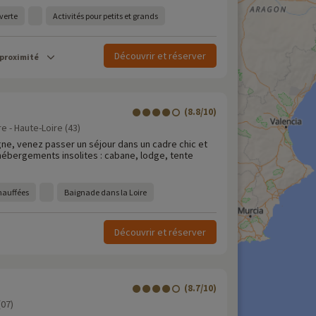
verte
Activités pour petits et grands
Découvrir et réserver
 proximité
(8.8/10)
e - Haute-Loire (43)
gne, venez passer un séjour dans un cadre chic et
ébergements insolites : cabane, lodge, tente
chauffées
Baignade dans la Loire
Découvrir et réserver
(8.7/10)
(07)