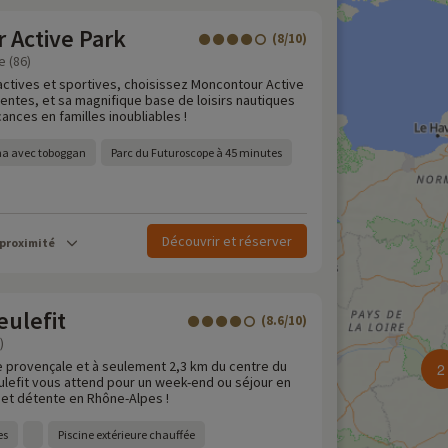
 Active Park
(8/10)
e (86)
ctives et sportives, choisissez Moncontour Active
entes, et sa magnifique base de loisirs nautiques
nces en familles inoubliables !
ha avec toboggan
Parc du Futuroscope à 45 minutes
Découvrir et réserver
 proximité
eulefit
(8.6/10)
)
 provençale et à seulement 2,3 km du centre du
2
eulefit vous attend pour un week-end ou séjour en
 et détente en Rhône-Alpes !
es
Piscine extérieure chauffée