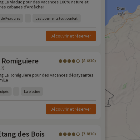
ng Le Viaduc pour des vacances 100% nature et
eures cabanes d'Ardèche!
i de Peaugres
Les logements tout confort
Découvrir et réserver
 Romiguiere
(8.4/10)
12)
ng La Romiguiere pour des vacances dépaysantes
mille
quipés
La piscine
Découvrir et réserver
tang des Bois
(7.8/10)