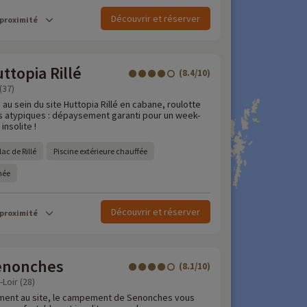
Découvrir et réserver
 proximité
topia Rillé
(8.4/10)
(37)
 au sein du site Huttopia Rillé en cabane, roulotte
 atypiques : dépaysement garanti pour un week-
insolite !
ac de Rillé
Piscine extérieure chauffée
rnée
Découvrir et réserver
 proximité
enonches
(8.1/10)
Loir (28)
ement au site, le campement de Senonches vous