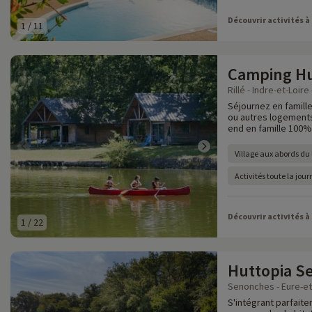
Découvrir activités à
1
/
11
Camping Hut
Rillé - Indre-et-Loire 
Séjournez en famille
ou autres logements
end en famille 100% 
Village aux abords du l
Activités toute la jou
Découvrir activités à
1
/
22
Huttopia S
Senonches - Eure-et-
S'intégrant parfait