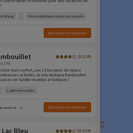
s confortables et insolites pour des vacances en
!
de l'étang
Piscine extérieure et piscine couverte
Découvrir et réserver
ambouillet
(8.1/10)
es (78)
n bois tout confort, ses 12 hectares de nature
mbreuses activités, le site Huttopia Rambouillet
nces en famille insolites et ludiques !
Logement insolite
Découvrir et réserver
 proximité
 Lac Bleu
(8.5/10)