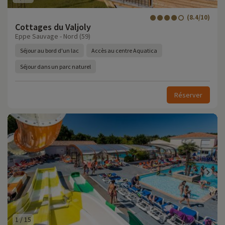
(8.4/10)
Cottages du Valjoly
Eppe Sauvage - Nord (59)
Séjour au bord d'un lac
Accès au centre Aquatica
Séjour dans un parc naturel
Réserver
1
/
15