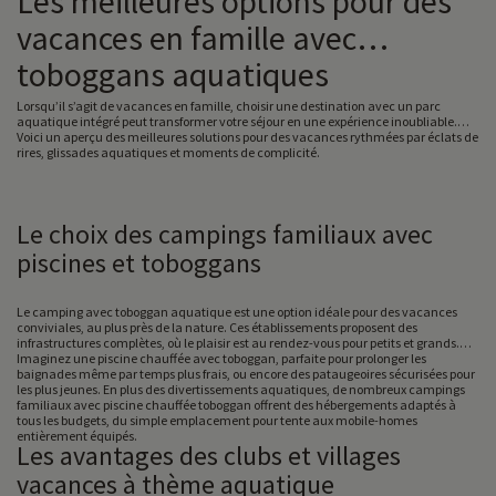
Les meilleures options pour des
vacances en famille avec
toboggans aquatiques
Lorsqu’il s’agit de vacances en famille, choisir une destination avec un parc
aquatique intégré peut transformer votre séjour en une expérience inoubliable.
Voici un aperçu des meilleures solutions pour des vacances rythmées par éclats de
rires, glissades aquatiques et moments de complicité.
Le choix des campings familiaux avec
piscines et toboggans
Le camping avec toboggan aquatique est une option idéale pour des vacances
conviviales, au plus près de la nature. Ces établissements proposent des
infrastructures complètes, où le plaisir est au rendez-vous pour petits et grands.
Imaginez une piscine chauffée avec toboggan, parfaite pour prolonger les
baignades même par temps plus frais, ou encore des pataugeoires sécurisées pour
les plus jeunes. En plus des divertissements aquatiques, de nombreux campings
familiaux avec piscine chauffée toboggan offrent des hébergements adaptés à
tous les budgets, du simple emplacement pour tente aux mobile-homes
entièrement équipés.
Les avantages des clubs et villages
vacances à thème aquatique