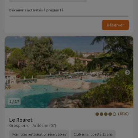
Découvrir activités à proximité
Réserver
1
/
17
(8/10)
Le Rouret
Grospierre - Ardèche (07)
Formules restauration réservables
Club enfant de 3 à 11 ans