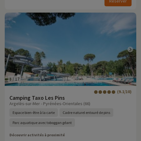
Réserver
1
/
17
(9.1/10)
Camping Taxo Les Pins
Argelès-sur-Mer - Pyrénées-Orientales (66)
Espace bien-être à la carte
Cadre naturel entouré de pins
Parc aquatique avec toboggan géant
Découvrir activités à proximité