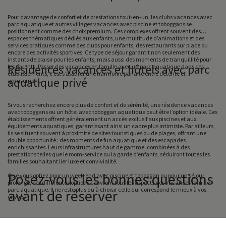
Pour davantage de confort et de prestations tout-en-un, les clubs vacances avec
parc aquatique et autres villages vacances avec piscine et toboggans se
positionnent comme des choix premium. Ces complexes offrent souvent des
espaces thématiques dédiés aux enfants, une multitude d’animations et des
services pratiques comme des clubs pour enfants, des restaurants sur place ou
encore des activités sportives. Ce type de séjour garantit non seulement des
instants de plaisir pour les enfants, mais aussi des moments de tranquillité pour
Résidences vacances et hôtels avec parc
les parents. Passer des vacances en famille avec un parc aquatique dans ces
établissements, c’est s’assurer une harmonie parfaite entre détente et
aquatique privé
amusement.
Si vous recherchez encore plus de confort et de sérénité, une résidence vacances
avec toboggans ou un hôtel avec toboggan aquatique peut être l’option idéale. Ces
établissements offrent généralement un accès exclusif aux piscines et aux
équipements aquatiques, garantissant ainsi un cadre plus intimiste. Par ailleurs,
ils se situent souvent à proximité de sites touristiques ou de plages, offrant une
double opportunité : des moments de fun aquatique et des escapades
enrichissantes. Leurs infrastructures haut de gamme, combinées à des
prestations telles que le room-service ou la garde d’enfants, séduiront toutes les
familles souhaitant lier luxe et convivialité.
Posez-vous les bonnes questions
Que vous optiez pour un week-end avec piscine et toboggan ou pour un séjour
prolongé, ces différentes options couvrent tous les aspects des vacances famille
parc aquatique. Il ne reste plus qu’à choisir celle qui correspond le mieux à vos
avant de réserver
envies !