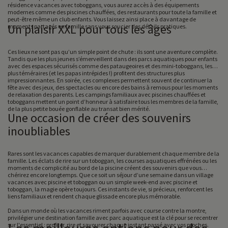
résidence vacances avec toboggans, vous aurez accès à des équipements
modernes comme des piscines chauffées, des restaurants pour toute la famille et
peut-être même un club enfants. Vous laissez ainsi place à davantage de
Un plaisir XXL pour tous les âges
moments partagés en famille sans vous soucier des détails pratiques.
Ces lieux ne sont pas qu’un simple point de chute : ils sont une aventure complète.
Tandis que les plus jeunes s’émerveillent dans des parcs aquatiques pour enfants
avec des espaces sécurisés comme des pataugeoires et des mini-toboggans, les
plus téméraires (et les papas intrépides !) profitent des structures plus
impressionnantes. En soirée, ces complexes permettent souvent de continuer la
fête avec des jeux, des spectacles ou encore des bains à remous pour les moments
de relaxation des parents. Les campings familiaux avec piscines chauffées et
toboggans mettent un point d’honneur à satisfaire tous les membres de la famille,
de la plus petite bouée gonflable au transat bien mérité.
Une occasion de créer des souvenirs
inoubliables
Rares sont les vacances capables de marquer durablement chaque membre de la
famille. Les éclats de rire sur un toboggan, les courses aquatiques effrénées ou les
moments de complicité au bord de la piscine créent des souvenirs que vous
chérirez encore longtemps. Que ce soit un séjour d’une semaine dans un village
vacances avec piscine et toboggan ou un simple week-end avec piscine et
toboggan, la magie opère toujours. Ces instants de vie, si précieux, renforcent les
liens familiaux et rendent chaque glissade encore plus mémorable.
Dans un monde où les vacances riment parfois avec course contre la montre,
privilégier une destination famille avec parc aquatique est la clé pour se recentrer
sur l'essentiel : profiter, rire et savourer chaque instant passé avec vos proches.