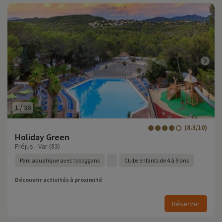
1
/
36
(8.3/10)
Holiday Green
Fréjus - Var (83)
Parc aquatique avec toboggans
Clubs enfants de 4 à 9 ans
Découvrir activités à proximité
Réserver