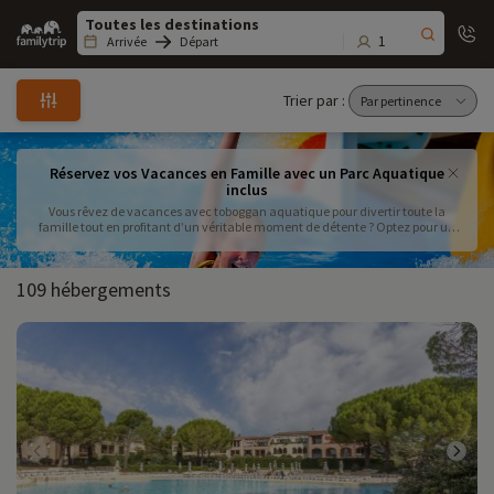
Family
trip
1
Arrivée
Départ
Trier par :
Réservez vos Vacances en Famille avec un Parc Aquatique
inclus
Vous rêvez de vacances avec toboggan aquatique pour divertir toute la
famille tout en profitant d’un véritable moment de détente ? Optez pour un
camping avec toboggan aquatique, un hôtel avec toboggan aquatique ou
encore un village vacances avec piscine et toboggan pour offrir à vos enfants
des instants inoubliables. Avec des infrastructures adaptées, comme un
109 hébergements
parc aquatique pour enfants avec pataugeoires sécurisées et jeux d’eau,
vous êtes certain de faire le bon choix. Que vous préfériez un club vacances
avec parc aquatique ou une résidence vacances avec toboggans, il existe de
nombreuses options pour répondre à vos attentes et à votre budget. Partez à
la découverte d’une destination famille avec parc aquatique en bord de mer
ou à la campagne et profitez d’un séjour clé en main. Pour une pause
rafraîchissante, pensez aussi à un week-end avec piscine et toboggan.
Réservez votre prochain camping familial avec piscine chauffée et toboggan
et vivez des vacances alliant fun et sérénité.