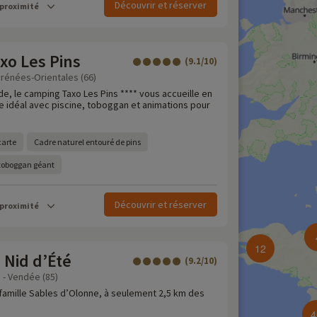
Découvrir et réserver
 proximité
xo Les Pins
(9.1/10)
yrénées-Orientales (66)
e, le camping Taxo Les Pins **** vous accueille en
re idéal avec piscine, toboggan et animations pour
carte
Cadre naturel entouré de pins
toboggan géant
Découvrir et réserver
 proximité
12
 Nid d’Été
(9.2/10)
 - Vendée (85)
famille Sables d’Olonne, à seulement 2,5 km des
4