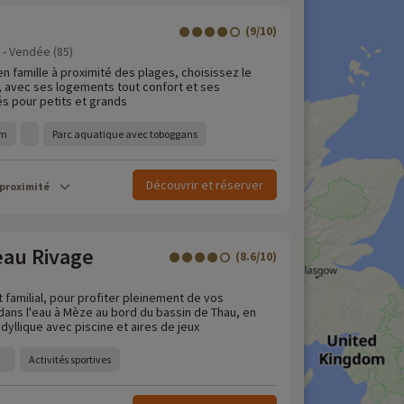
(9/10)
z - Vendée (85)
n famille à proximité des plages, choisissez le
 avec ses logements tout confort et ses
s pour petits et grands
km
Parc aquatique avec toboggans
Découvrir et réserver
 proximité
au Rivage
(8.6/10)
familial, pour profiter pleinement de vos
dans l'eau à Mèze au bord du bassin de Thau, en
idyllique avec piscine et aires de jeux
Activités sportives