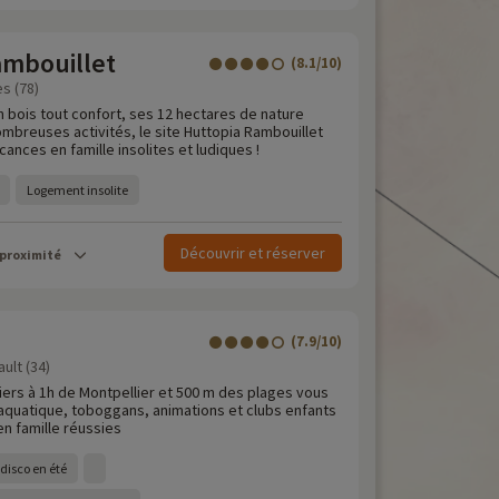
ambouillet
(8.1/10)
es (78)
n bois tout confort, ses 12 hectares de nature
mbreuses activités, le site Huttopia Rambouillet
nces en famille insolites et ludiques !
Logement insolite
Découvrir et réserver
 proximité
(7.9/10)
ult (34)
ers à 1h de Montpellier et 500 m des plages vous
 aquatique, toboggans, animations et clubs enfants
n famille réussies
disco en été