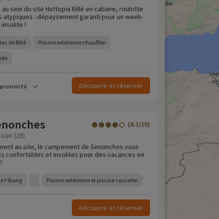
 au sein du site Huttopia Rillé en cabane, roulotte
 atypiques : dépaysement garanti pour un week-
insolite !
ac de Rillé
Piscine extérieure chauffée
rnée
Découvrir et réserver
 proximité
enonches
(8.1/10)
Loir (28)
ement au site, le campement de Senonches vous
s confortables et insolites pour des vacances en
!
de l'étang
Piscine extérieure et piscine couverte
Découvrir et réserver