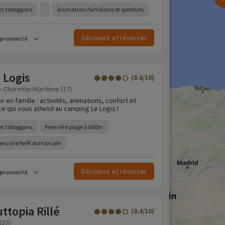
ec toboggans
Animations familiales et sportives
Découvrir et réserver
 proximité
 Logis
(8.6/10)
 - Charente-Maritime (17)
r en famille : activités, animations, confort et
ce qui vous attend au camping Le Logis !
ec toboggans
Première plage à 600m
ans une forêt domaniale
Découvrir et réserver
 proximité
topia Rillé
(8.4/10)
(37)