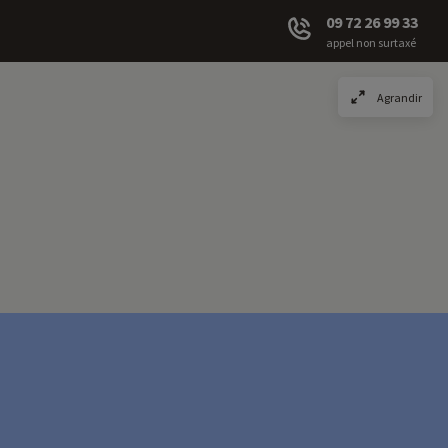
09 72 26 99 33
appel non surtaxé
Agrandir