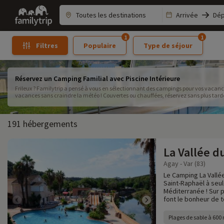
Family
Arrivée
Dép
trip
1
1
Populaire
Type de séjour
Filtres
Réservez un Camping Familial avec Piscine Intérieure
Frileux ? Familytrip a pensé à vous en sélectionnant des campings pour vos vacances
vacances sans craindre la météo ! Couvertes ou chauffées, réservez sans plus tarde
191 hébergements
La Vallée d
Agay - Var (83)
Le Camping La Vallé
Saint-Raphaël à seu
Méditerranée ! Sur p
font le bonheur de to
Plages de sable à 600