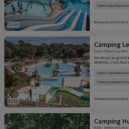
Espace aquatique av
Découvrir activités à
1
/
30
Camping Le
Saint-Palais-sur-Mer
Vacances au grand ai
détente, c'est tout 
Espace aquatique av
Cadre exceptionnel d
Découvrir activités à
1
/
12
Camping Hut
Rillé - Indre-et-Loire 