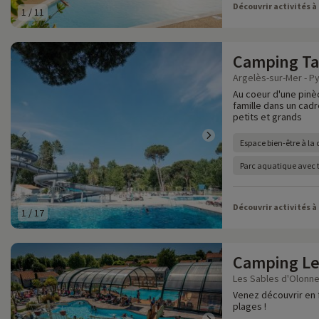
Découvrir activités à
1
/
11
Camping Ta
Argelès-sur-Mer - P
Au coeur d'une pinèd
famille dans un cad
petits et grands
Espace bien-être à la 
Parc aquatique avec 
Découvrir activités à
1
/
17
Camping Le
Les Sables d'Olonne
Venez découvrir en 
plages !