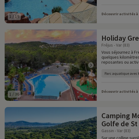
Découvrir activités à
1
/
19
Holiday Gr
Fréjus - Var (83)
Vous séjournez à Fré
quelques kilomètres
reposantes ou activ
Parc aquatique avec
Découvrir activités à
1
/
36
Camping Mo
Golfe de St
Gassin - Var (83)
Sur une colline surp