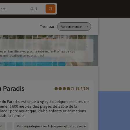
1
art
Trier par :
 en famille avec piscine intérieure. Profitez de vos
r nos locations avec piscines !
u Paradis
(8.4/10)
e du Paradis est situé à Agay à quelques minutes de
lement 600 mètres des plages de sable de la
lace : parc aquatique, clubs enfants et animations
ute la famille !
 m
Parc aquatique avec toboggans et pataugeoire