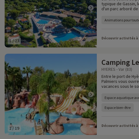
typique de Gassin, 
d'un parc arboré de
Animations pour toute
Découvrir activités à
1
/
23
Camping Le
HYERES - Var (83)
Entre le port de Hyè
Palmiers vous ouvre
vacances sous le sol
Espace aquatique av
Espace bien-être
Découvrir activités à
1
/
19