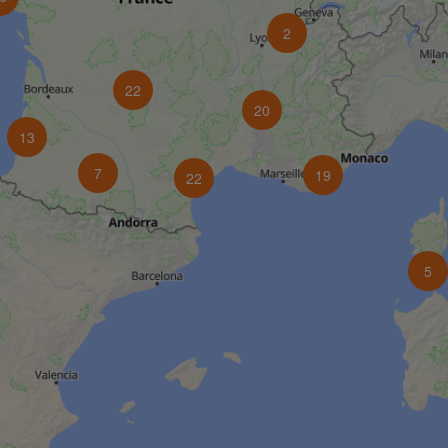
2
22
20
13
7
19
22
5