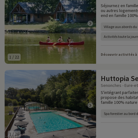
Séjournez en famille
ou autres logements
end en famille 100% 
Village aux abords du l
Activités toute la jou
Découvrir activités à
1
/
22
Huttopia S
Senonches - Eure-et-
S'intégrant parfait
propose des habitat
famille 100% nature 
Spa forestier au bord 
1
/
26