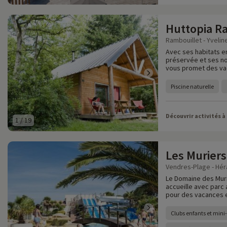
Huttopia R
Rambouillet - Yvelin
Avec ses habitats e
préservée et ses no
vous promet des vaca
Piscine naturelle
Découvrir activités à
1
/
19
Les Muriers
Vendres-Plage - Héra
Le Domaine des Muri
accueille avec parc
pour des vacances e
Clubs enfants et mini-