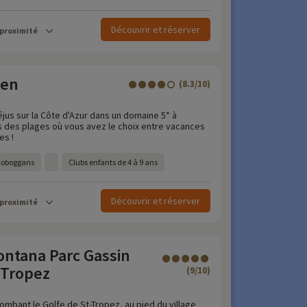
Découvrir et réserver
 proximité
een
(8.3/10)
jus sur la Côte d'Azur dans un domaine 5* à
 des plages où vous avez le choix entre vacances
es !
 toboggans
Clubs enfants de 4 à 9 ans
Découvrir et réserver
 proximité
ntana Parc Gassin
 Tropez
(9/10)
lombant le Golfe de St-Tropez, au pied du village