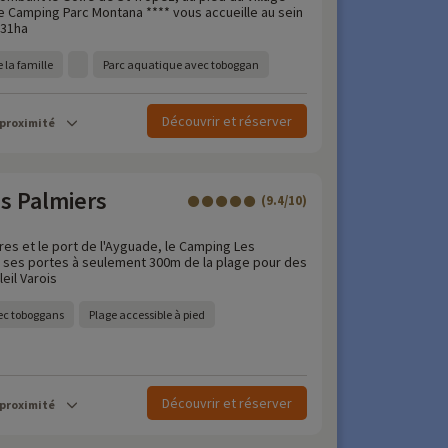
le Camping Parc Montana **** vous accueille au sein
 31ha
 la famille
Parc aquatique avec toboggan
Découvrir et réserver
 proximité
s Palmiers
(9.4/10)
res et le port de l'Ayguade, le Camping Les
 ses portes à seulement 300m de la plage pour des
eil Varois
ec toboggans
Plage accessible à pied
Découvrir et réserver
 proximité