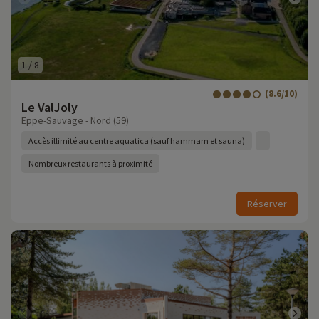
1
/
8
(8.6/10)
Le ValJoly
Eppe-Sauvage - Nord (59)
Accès illimité au centre aquatica (sauf hammam et sauna)
Nombreux restaurants à proximité
Réserver