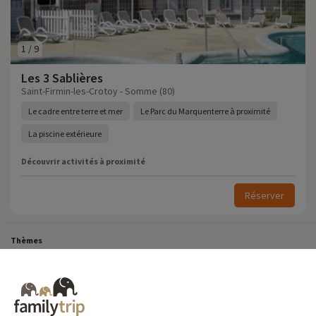
1
/
9
Les 3 Sablières
Saint-Firmin-les-Crotoy - Somme (80)
Le cadre entre terre et mer
Le Parc du Marquenterre à proximité
La piscine extérieure
Découvrir activités à proximité
Réserver
Thèmes
Tous Nos Week-ends en Famille
Vacances Dernière Minute en France
Court séjour de dernière minute
Toutes Nos Vacances en Famille en France
Court séjour Insolite
Vacances en camping en France
Destinations