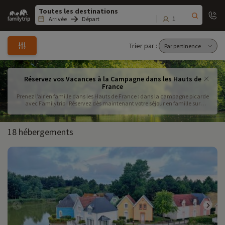
Family
trip
1
Arrivée
Départ
Trier par :
Réservez vos Vacances à la Campagne dans les Hauts de
France
Prenez l’air en famille dans les Hauts de France : dans la campagne picarde
avec Familytrip ! Réservez dès maintenant votre séjour en famille sur
internet ou par téléphone .
18 hébergements