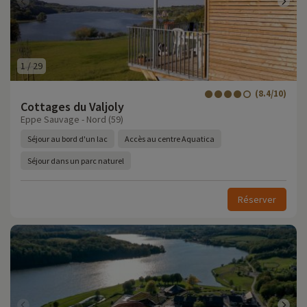
1
/
29
(8.4/10)
Cottages du Valjoly
Eppe Sauvage - Nord (59)
Séjour au bord d'un lac
Accès au centre Aquatica
Séjour dans un parc naturel
Réserver