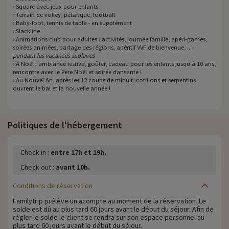
› Square avec jeux pour enfants
› Terrain de volley, pétanque, football
› Baby-foot, tennis de table - en supplément
› Slackline
› Animations club pour adultes : activités, journée famille, apéri-games,
soirées animées, partage des régions, apéritif VVF de bienvenue, ...
-
pendant les vacances scolaires
› À Noël : ambiance festive, goûter, cadeau pour les enfants jusqu'à 10 ans,
rencontre avec le Père Noël et soirée dansante !
› Au Nouvel An, après les 12 coups de minuit, cotillons et serpentins
ouvrent le bal et la nouvelle année !
Politiques de l'hébergement
Check in :
entre 17h et 19h.
Check out :
avant 10h.
Conditions de réservation
Familytrip prélève un acompte au moment de la réservation. Le
solde est dû au plus tard 60 jours avant le début du séjour. Afin de
régler le solde le client se rendra sur son espace personnel au
plus tard 60 jours avant le début du séjour.