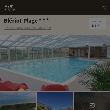
Family
trip
Blériot-Plage
Avis clients
8.9
/10
Blériot-Plage - Pas-de-Calais (62)