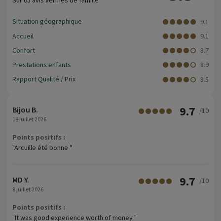
Sur 65 avis vérifiés de famille
Situation géographique
9.1
Accueil
9.1
Confort
8.7
Prestations enfants
8.9
Rapport Qualité / Prix
8.5
9.7
Bijou B.
/10
18 juillet 2026
Points positifs :
"Arcuille été bonne "
9.7
MD Y.
/10
8 juillet 2026
Points positifs :
"It was good experience worth of money "