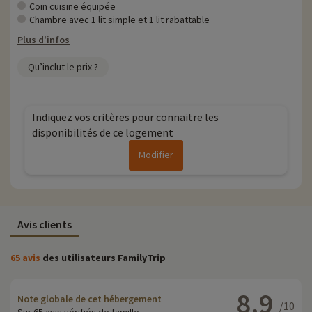
nous avons déjà négocié des activités, elles sont réservables avec
Coin cuisine équipée
remise directement en ligne après avoir choisi votre logement et
Chambre avec 1 lit simple et 1 lit rabattable
vous pouvez les découvrir
en cliquant ici !
Plus d'infos
Plus d'informations
Qu’inclut le prix ?
• Animaux de compagnie acceptés, en supplément
• Personnes à mobilité réduite accompagnement obligatoire
Indiquez vos critères pour connaitre les
disponibilités de ce logement
Modifier
Avis clients
65 avis
des utilisateurs FamilyTrip
8.9
Note globale de cet hébergement
/10