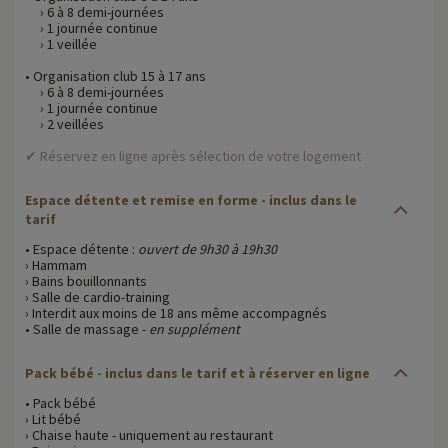
› 6 à 8 demi-journées
› 1 journée continue
› 1 veillée
• Organisation club 15 à 17 ans
› 6 à 8 demi-journées
› 1 journée continue
› 2 veillées
✔ Réservez en ligne après sélection de votre logement
Espace détente et remise en forme
- inclus dans le
tarif
• Espace détente :
ouvert de 9h30 à 19h30
› Hammam
› Bains bouillonnants
› Salle de cardio-training
› Interdit aux moins de 18 ans même accompagnés
• Salle de massage -
en supplément
Pack bébé
- inclus dans le tarif et à réserver en ligne
• Pack bébé
› Lit bébé
› Chaise haute - uniquement au restaurant