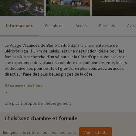
10 photos de plus
Informations
Chambres
Accès
Services
Avis
Le Village Vacances de Blériot, situé dans la charmante ville de
Blériot-Plage, à 5 km de Calais, est une destination idéale pour les
familles à la recherche d'un séjour sur la Côte d'Opale. Vous vivrez
une expérience de vacances complète qui combine détente, loisirs
et découvertes pour petits et grands. En plus vous avez un accès
direct sur l'une des plus belles plages de la côte !
Découvrez les lieux
Les familles apprécieront les installations et les activités proposées
sur place. L'établissement dispose d'une piscine intérieure chauffée,
Lire plus à propos de l’hébergement
d'un espace détente, d'un restaurant, d'un bar, d'un parking, de
l'accès wifi ainsi que d'une laverie.
Choisissez chambre et formule
Le Village Vacances de Blériot propose une gamme d'hébergements
adaptés aux besoins des familles. Vous pouvez choisir parmi des
Indiquez vos critères pour voir les tarifs
Voir les tarifs