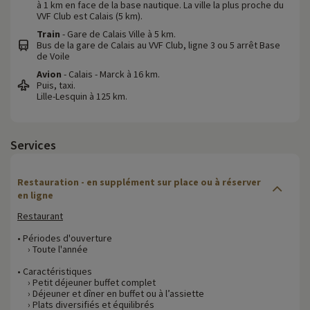
à 1 km en face de la base nautique. La ville la plus proche du
VVF Club est Calais (5 km).
Train
- Gare de Calais Ville à 5 km.
Bus de la gare de Calais au VVF Club, ligne 3 ou 5 arrêt Base
de Voile
Avion
- Calais - Marck à 16 km.
Puis, taxi.
Lille-Lesquin à 125 km.
Services
Restauration - en supplément sur place ou à réserver
en ligne
Restaurant
• Périodes d'ouverture
› Toute l'année
• Caractéristiques
› Petit déjeuner buffet complet
› Déjeuner et dîner en buffet ou à l’assiette
› Plats diversifiés et équilibrés