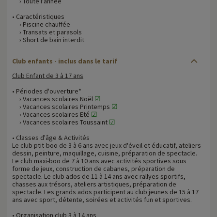
› Toute l'année
• Caractéristiques
› Piscine chauffée
› Transats et parasols
› Short de bain interdit
Club enfants - inclus dans le tarif
Club Enfant de 3 à 17 ans
• Périodes d'ouverture*
› Vacances scolaires Noël
☑
› Vacances scolaires Printemps
☑
› Vacances scolaires Eté
☑
› Vacances scolaires Toussaint
☑
• Classes d'âge & Activités
Le club ptit-boo de 3 à 6 ans avec jeux d'éveil et éducatif, ateliers
dessin, peinture, maquillage, cuisine, préparation de spectacle.
Le club maxi-boo de 7 à 10 ans avec activités sportives sous
forme de jeux, construction de cabanes, préparation de
spectacle. Le club ados de 11 à 14 ans avec rallyes sportifs,
chasses aux trésors, ateliers artistiques, préparation de
spectacle. Les grands ados participent au club jeunes de 15 à 17
ans avec sport, détente, soirées et activités fun et sportives.
• Organisation club 3 à 14 ans