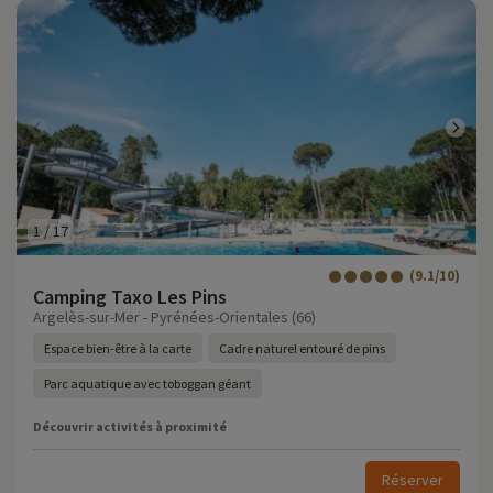
1
/
17
(9.1/10)
Camping Taxo Les Pins
Argelès-sur-Mer - Pyrénées-Orientales (66)
Espace bien-être à la carte
Cadre naturel entouré de pins
Parc aquatique avec toboggan géant
Découvrir activités à proximité
Réserver