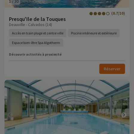
1
/
30
(8.7/10)
Presqu'Ile de la Touques
Deauville - Calvados (14)
Accès en train plage et centre ville
Piscine intérieure et extérieure
Espace bien-être Spa Algotherm
Découvrir activités à proximité
Réserver