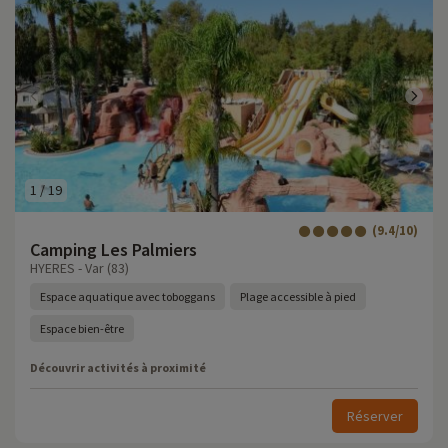
1
/
19
(9.4/10)
Camping Les Palmiers
HYERES - Var (83)
Espace aquatique avec toboggans
Plage accessible à pied
Espace bien-être
Découvrir activités à proximité
Réserver