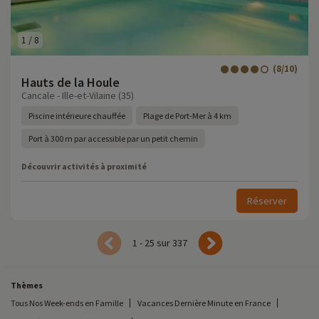
1
/
8
(8/10)
Hauts de la Houle
Cancale - Ille-et-Vilaine (35)
Piscine intérieure chauffée
Plage de Port-Mer à 4 km
Port à 300 m par accessible par un petit chemin
Découvrir activités à proximité
Réserver
1 - 25 sur 337
Thèmes
Tous Nos Week-ends en Famille
Vacances Dernière Minute en France