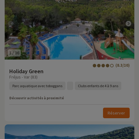
1
/
36
(8.3/10)
Holiday Green
Fréjus - Var (83)
Parc aquatique avec toboggans
Clubs enfants de 4 à 9 ans
Découvrir activités à proximité
Réserver