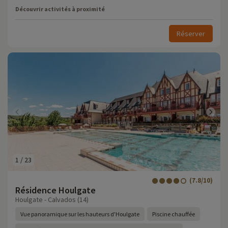
Découvrir activités à proximité
Réserver
1
/
23
(7.8/10)
Résidence Houlgate
Houlgate - Calvados (14)
Vue panoramique sur les hauteurs d'Houlgate
Piscine chauffée