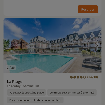
Réserver
1
/
26
(8.4/10)
La Plage
Le Crotoy - Somme (80)
Vue et accès direct à la plage
Centre ville et commerces à proximité
Piscines intérieures et extérieures chauffées