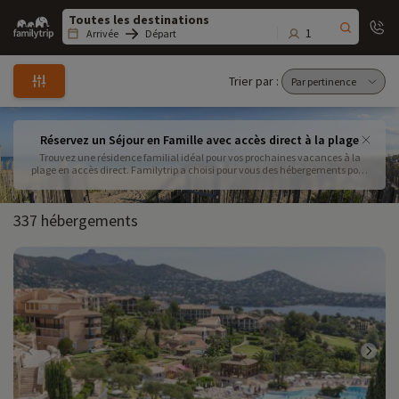
Family
trip
1
Arrivée
Départ
Trier par :
Réservez un Séjour en Famille avec accès direct à la plage
Trouvez une résidence familial idéal pour vos prochaines vacances à la
plage en accès direct. Familytrip a choisi pour vous des hébergements pour
vos vacances en famille au bord de l'eau : des chambres confortables et
communicantes, un accueil convivial... et à proximité des plages. Ne
cherchez plus, vous avez trouvé !
337 hébergements