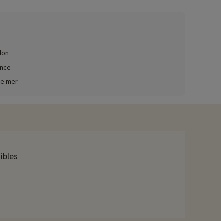
ez ici !
ne vue imprenable sur l'océan. Petits et grands seront ravis.
lon
ec la piscine.
ence
de mer
t la plus ancienne du monde, Chancerelle, qui fonctionne
 ainsi que la visite des bateaux à quai.
 marée basse. Accompagné d'un guide, vous pourrez découvrir
ibles
avons déjà négocié des activités, elles sont réservables avec