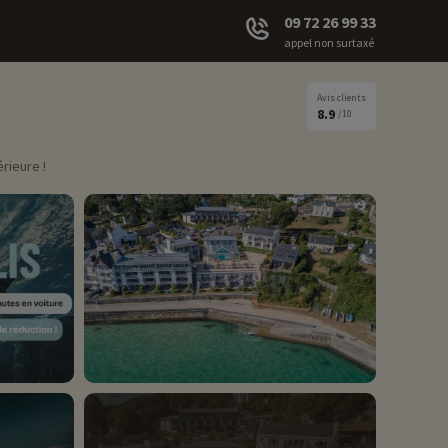
09 72 26 99 33
appel non surtaxé
Avis clients
8.9
/10
rieure !