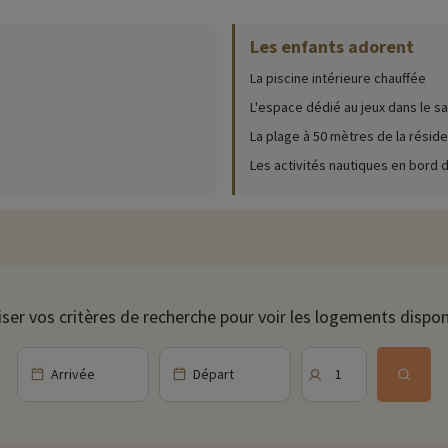
Les enfants adorent
ur place (date d'ouverture, âge pour les club, contenu du pack bébé...),
cliqu
La piscine intérieure chauffée
e l'année ! Recouverte par une grande verrière, elle permet de profiter d'u
L'espace dédié au jeux dans le sa
e la résidence ou sur les transats de la grande terrasse qui communique av
La plage à 50 mètres de la résid
Les activités nautiques en bord 
sède de nombreuses maisons de pêcheurs et conserveries pittoresques, don
 propose une exposition en intérieur retraçant l'histoire du port de pêche,
 200 mètres de la côte, est une petite île uniquement accessible à pieds à
 III. Petits et grands apprécieront cette balade ludique et instructive!
iser vos critères de recherche pour voir les logements dispon
ivités famille à proximité de nos hébergements : zoo, aquarium...Si nous 
t et vous pouvez les découvrir
en cliquant ici !
Arrivée
Départ
1