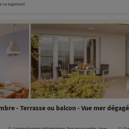
 de ce logement
bre - Terrasse ou balcon - Vue mer dégagé
Cuisine équipée (réfrigérateur, four micro-ondes, lave-
Cha