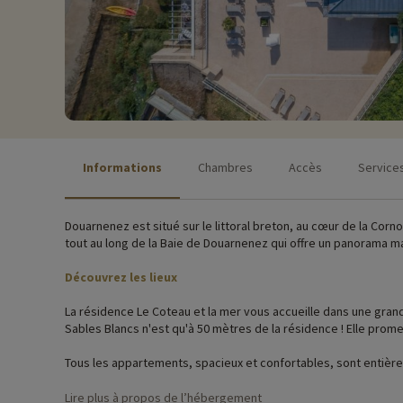
Informations
Chambres
Accès
Service
Douarnenez est situé sur le littoral breton, au cœur de la Cor
tout au long de la Baie de Douarnenez qui offre un panorama magn
Découvrez les lieux
La résidence Le Coteau et la mer vous accueille dans une grande maison bretonne les pieds dans l'eau ! La vue splendide sur l'océan vous donne envie d'y plonger ? Rien de plus facile, la plage des
Sables Blancs n'est qu'à 50 mètres de la résidence ! Elle prom
Tous les appartements, spacieux et confortables, sont entièr
rappelant les traditions locales.
Lire plus à propos de l’hébergement