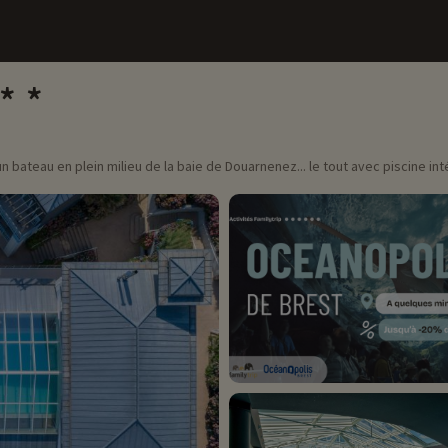
 bateau en plein milieu de la baie de Douarnenez... le tout avec piscine inté