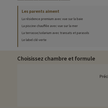
Activités famille sur place
Les parents aiment
Pour des informations très précises sur les activités à faire s
La résidence premium avec vue sur la baie
Amusez-vous en famille dans la piscine intérieure chauffée tout
La piscine chauffée avec vue sur la mer
Pour un moment de détente, rendez-vous dans le jardin fleuri d
La terrasse/solarium avec transats et parasols
Découvrez la région et activités famille
Le label clé verte
Haut lieu séculaire de la pêche à la sardine, Douarnenez pos
encore actuellement. Le Port Musée de Douarnenez, situé à 3 km,
Choisissez chambre et formule
L'île Tristan, située en face du port de Douarnenez à environ
son phare, son verger, son jardin exotique, et son fort Napoléon
Préc
Chez Familytrip nous découvrons chaque année de nouvelles act
remise directement en ligne après avoir choisi votre logemen
Plus d'informations
• Animaux de compagnie acceptés, en supplément