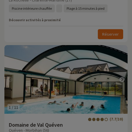
La Rochelle - Charente-Maritime (17)
Piscine intérieure chauffée
Plage à 15 minutes à pied
Découvrir activités à proximité
Réserver
1
/
11
(7.7/10)
Domaine de Val Quéven
Quéven - Morbihan (56)