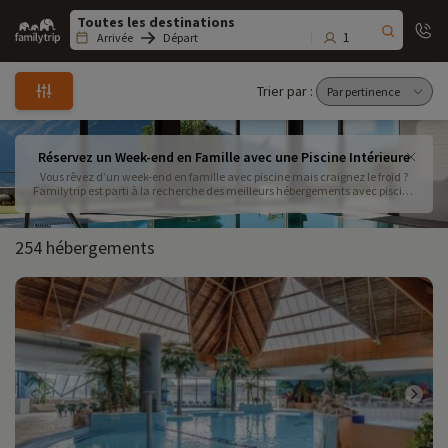
Family
trip
1
Arrivée
Départ
Trier par :
Réservez un Week-end en Famille avec une Piscine Intérieure
Vous rêvez d’un week-end en famille avec piscine mais craignez le froid ?
Familytrip est parti à la recherche des meilleurs hébergements avec piscine
intérieure pour vous. Réservez votre séjour pour bénéficier du confort d’une
piscine couverte toute l’année ! En fonction de l'hébergement choisi, vous
séjournerez en chambre, appartement, gîte, maison, pavillon ou villa. En
254 hébergements
plus de la piscine intérieure, certains hébergements proposent un accès au
spa. Vous vous détendez dans le sauna, hammam ou jacuzzi. Découvrez
nos hébergements disponibles pour une nuit minimum avec une piscine
intérieure !