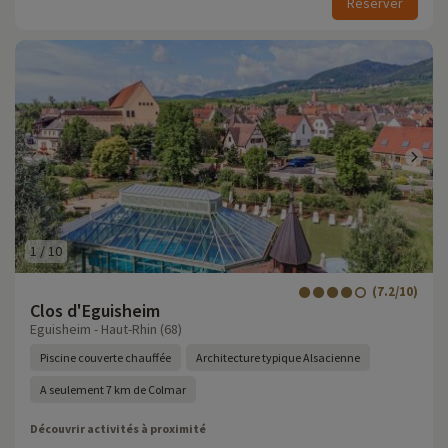
Réserver
1
/
10
(7.2/10)
Clos d'Eguisheim
Eguisheim - Haut-Rhin (68)
Piscine couverte chauffée
Architecture typique Alsacienne
A seulement 7 km de Colmar
Découvrir activités à proximité