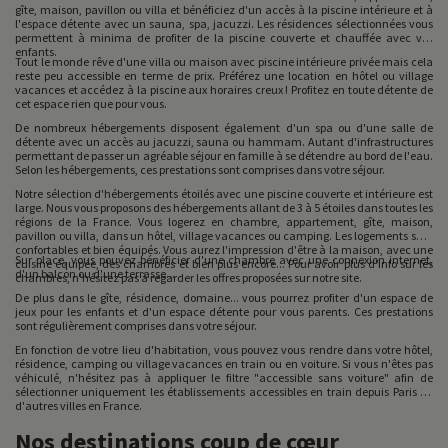
gîte, maison, pavillon ou villa et bénéficiez d'un accès à la piscine intérieure et à
l'espace détente avec un sauna, spa, jacuzzi. Les résidences sélectionnées vous
permettent à minima de profiter de la piscine couverte et chauffée avec vos
enfants.
Tout le monde rêve d'une villa ou maison avec piscine intérieure privée mais cela
reste peu accessible en terme de prix. Préférez une location en hôtel ou village
vacances et accédez à la piscine aux horaires creux ! Profitez en toute détente de
cet espace rien que pour vous.
De nombreux hébergements disposent également d'un spa ou d'une salle de
détente avec un accès au jacuzzi, sauna ou hammam. Autant d'infrastructures
permettant de passer un agréable séjour en famille à se détendre au bord de l'eau.
Selon les hébergements, ces prestations sont comprises dans votre séjour.
Notre sélection d'hébergements étoilés avec une piscine couverte et intérieure est
large. Nous vous proposons des hébergements allant de 3 à 5 étoiles dans toutes les
régions de la France. Vous logerez en chambre, appartement, gîte, maison,
pavillon ou villa, dans un hôtel, village vacances ou camping. Les logements sont
confortables et bien équipés. Vous aurez l'impression d'être à la maison, avec une
Sur place, vous pouvez bénéficier d'une chambre avec une connexion internet,
cuisine équipée, des chambres et bien plus encore... Pour avoir plus d'info sur les
d'un balcon ou d'une terrasse...
chambres, n'hésitez pas à regarder les offres proposées sur notre site.
De plus dans le gîte, résidence, domaine... vous pourrez profiter d'un espace de
jeux pour les enfants et d'un espace détente pour vous parents. Ces prestations
sont régulièrement comprises dans votre séjour.
En fonction de votre lieu d'habitation, vous pouvez vous rendre dans votre hôtel,
résidence, camping ou village vacances en train ou en voiture. Si vous n'êtes pas
véhiculé, n'hésitez pas à appliquer le filtre "accessible sans voiture" afin de
sélectionner uniquement les établissements accessibles en train depuis Paris ou
d'autres villes en France.
Nos destinations coup de cœur