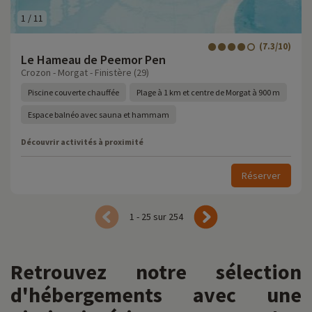
1
/
11
(7.3/10)
Le Hameau de Peemor Pen
Crozon - Morgat - Finistère (29)
Piscine couverte chauffée
Plage à 1 km et centre de Morgat à 900 m
Espace balnéo avec sauna et hammam
Découvrir activités à proximité
Réserver
1 - 25 sur 254
Retrouvez notre sélection
d'hébergements avec une