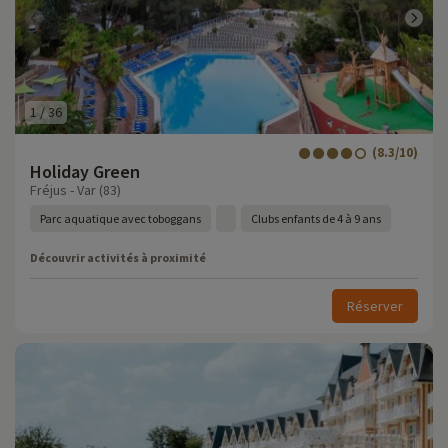
1
/
36
(8.3/10)
Holiday Green
Fréjus - Var (83)
Parc aquatique avec toboggans
Clubs enfants de 4 à 9 ans
Découvrir activités à proximité
Réserver