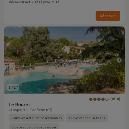
Découvrir activités à proximité
Réserver
1
/
17
(8/10)
Le Rouret
Grospierre - Ardèche (07)
Formules restauration réservables
Club enfant de 3 à 11 ans
Espace aqualudique paysager