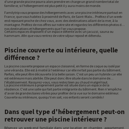
d'une grande piscine pourra alors prendre en charge un grand nombre total de
famille or, si l'hébergement est plus petit il y aura moins de monde.
Familytrip vous propose des hébergements avec une piscine intérieure partout en
France, que vous habitez à proximité de Paris, de Saint-Malo... Profitez d'un week-
end reposant proche de chez vous, avec des destinations allant de la mer, à la
montagne. Profitez de nos offres sur notre site et regardez les différentes photos de
nos destinations et hébergements que l'on vous propose.
Certains espaces disposent d'un espace détente avec un jacuzzi, sauna ou
hammam. Afin que vous rentrez de votre séjour reposé et détendu.
Piscine couverte ou intérieure, quelle
différence ?
La piscine couverte propose un espace cloisonné, en forme de coque ou isolé par
une véranda. Elle est à moitié à l'extérieur car elle ne fait pas partie du bâtiment.
Parfois, elle peut être découverte à la belle saison. C'est un peu un hybride car elle
est extérieure mais abritée. Elle peut donc être située dans le domaine de
l'établissement. Rassurez-vous, vous restez bien au chaud malgré tout.
La piscine intérieure à proprement parler est située dans un espace de la
résidence. C'est une salle qui fait partie intégrante du bâtiment. Rien n'empêche
d'avoir de grandes baies vitrées pour profiter de la vue sur le domaine extérieur.
Couverte ou intérieure, quoiqu'il en soit, vos enfants seront comblés !
Dans quel type d'hébergement peut-on
retrouver une piscine intérieure ?
Réservez un week-end familiale dans une location en chambre, appartement,