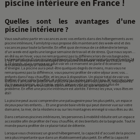
piscine intérieure en France !
Quelles sont les avantages d'une
piscine intérieure ?
Vous souhaitez partir en vacances avec vos enfants dans des hébergements avec
piscine intérieure, Familytrip vous propose dès maintenant des week-end et des
vacances pour toute la famille. En effet quoi de mieux de ce détendre le temps
d'un week-end après une longue semaine de travail et de stress. Que nous soyons
en été ou en hiver, vous ne remarquerez pas la différence lors de vos baignades.
La température d'une piscine intérieure chauffée est approximativement entre 24
C'est l'un des premiers avantages de la piscine intérieure, rester au chaud malgré
à 29 degrés, mais comme on peut voir en ce moment on parle d'économie
le mauvais temps à l'extérieur.
d'énergie. La piscine aura peut-être quelques degrés de moins, mais vous ne
remarquerez pas la différence, vous pourrez profiter de votre séjour avec vos
enfants dans l'eau chauffée, et les jeux à disposition. Un plaisir total de voir vos
Profitez d'une salle chauffée, et admirez la couleur pers de l'eau. N'ayez plus peur
enfants s'amuser et profiter de la piscine pendant que vous parents, vous pourrez
du mauvais temps, qu'il neige, vente, pleuve cela ne vous posera plus de
vous détendre sur le transat, et dans certains cas au spa et sauna.
problème. En effet une piscine intérieure est abritée. Fermez les yeux, vous êtes en
été !
La piscine peut aussi comprendre une pataugeoire pour les plus petits, un espace
de jeux pour les enfants.... Et une grande baie vitrée qui peut donner vue sur votre
domaine, la mer, de la résidence ou sur les montagnes enneigé si vous êtes au ski.
Dans certaines piscines intérieures, les personnes à mobilité réduite ont un espace
accessible afin de profiter de l'eau chauffée, et des bienfaits de la baignade. Tout le
monde pourra profiter de ce plaisir total de détente.
Lorsque vous choisissez un grand hébergement, la capacité d'accueil de la piscine
sera plus importante que dans un établissement plus petit. En effet la capacité