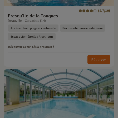
1
/
30
(8.7/10)
Presqu'Ile de la Touques
Deauville - Calvados (14)
Accès en train plage et centre ville
Piscine intérieure et extérieure
Espace bien-être Spa Algotherm
Découvrir activités à proximité
Réserver