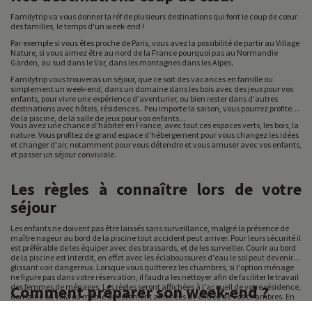
Familytrip va vous donner la réf de plusieurs destinations qui font le coup de cœur
des familles, le temps d'un week-end !
Par exemple si vous êtes proche de Paris, vous avez la possibilité de partir au Village
Nature, si vous aimez être au nord de la France pourquoi pas au Normandie
Garden, au sud dans le Var, dans les montagnes dans les Alpes.
Familytrip vous trouveras un séjour, que ce soit des vacances en famille ou
simplement un week-end, dans un domaine dans les bois avec des jeux pour vos
enfants, pour vivre une expérience d'aventurier, ou bien rester dans d'autres
destinations avec hôtels, résidences.. Peu importe la saison, vous pourrez profiter
de la piscine, de la salle de jeux pour vos enfants...
Vous avez une chance d'habiter en France, avec tout ces espaces verts, les bois, la
nature. Vous profitez de grand espace d'hébergement pour vous changez les idées
et changer d'air, notamment pour vous détendre et vous amuser avec vos enfants,
et passer un séjour conviviale.
Les règles à connaître lors de votre
séjour
Les enfants ne doivent pas être laissés sans surveillance, malgré la présence de
maître nageur au bord de la piscine tout accident peut arriver. Pour leurs sécurité il
est préférable de les équiper avec des brassards, et de les surveiller. Courir au bord
de la piscine est interdit, en effet avec les éclaboussures d'eau le sol peut devenir
glissant voir dangereux. Lorsque vous quitterez les chambres, si l'option ménage
ne figure pas dans votre réservation, il faudra les nettoyer afin de faciliter le travail
des femmes de ménages. Les règles seront affichées à l'accueil de votre résidence,
Comment préparer son week-end ?
domaine ou villa ou même directement affichées à l'entrée de vos chambres. En
cas d'urgence les numéros de police, pompier... seront affichés en bas du