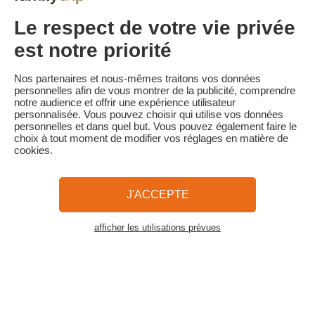
suivant :
• Annulation 30 jours ou plus avant la date de début du séjour :
Le respect de votre vie privée
acompte conservé
• Annulation moins de 30 jours avant la date de début du séjour :
est notre priorité
100 % du prix du séjour
Familytrip vous conseille de souscrire l'assurance annulation de
Nos partenaires et nous-mêmes traitons vos données
son partenaire AREAS Assurances. Souscrivez au moment de la
personnelles afin de vous montrer de la publicité, comprendre
réservation ou dans les 24h suivant votre réservation par
notre audience et offrir une expérience utilisateur
téléphone.
personnalisée. Vous pouvez choisir qui utilise vos données
personnelles et dans quel but. Vous pouvez également faire le
choix à tout moment de modifier vos réglages en matière de
cookies.
Familytrip
© 2026 Familytrip
Qui sommes-nous?
CGV et Charte de Confidentialité
J'ACCEPTE
La Presse parle de nous
Partenaires
FAQ
Blog
Plan du site
afficher les utilisations prévues
Voir les logements
Paiement sécurisé
Réalisé par Sooyoos
Appelez-nous au
Besoin d’aide ?
09 72 26 99 33