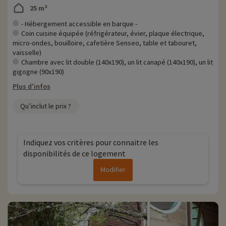
activités famille à proximité de nos hébergements : zoo, aquarium...Si
25 m²
nous avons déjà négocié des activités, elles sont réservables avec
remise directement en ligne après avoir choisi votre logement et
- Hébergement accessible en barque -
vous pouvez les découvrir
en cliquant ici !
Coin cuisine équipée (réfrigérateur, évier, plaque électrique,
micro-ondes, bouilloire, cafetière Senseo, table et tabouret,
Plus d'informations
vaisselle)
Chambre avec lit double (140x190), un lit canapé (140x190), un lit
• Animaux de compagnie acceptés, en supplément
gigogne (90x190)
Plus d'infos
Qu’inclut le prix ?
Indiquez vos critères pour connaitre les
disponibilités de ce logement
Modifier