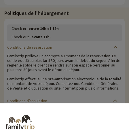
Politiques de l'hébergement
Check in :
entre 16h et 19h
Check out :
avant 11h.
Conditions de réservation
Familytrip prélève un acompte au moment de la réservation. Le
solde est dû au plus tard 30 jours avant le début du séjour. Afin de
régler le solde le client se rendra sur son espace personnel au
plus tard 30 jours avant le début du séjour.
Familytrip effectue une pré-autorisation électronique de la totalité
du montant de votre séjour. Consultez nos Conditions Générales
de Vente et d'utilisation du site internet pour plus d'informations.
Conditions d’annulation
Le solde de la réservation est dû au plus tard 30 jours avant le
début du séjour. Le client reçoit un rappel de paiement du solde
de la réservation par e-mail 35 jours avant le début du séjour.
Les pénalités d'annulation sont calculées sur la base du barème