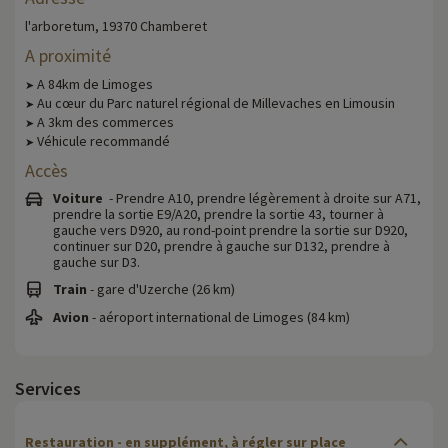
l'arboretum, 19370 Chamberet
A proximité
A 84km de Limoges
➤
Au cœur du Parc naturel régional de Millevaches en Limousin
➤
A 3km des commerces
➤
Véhicule recommandé
➤
Accès
Voiture
- Prendre A10, prendre légèrement à droite sur A71,
prendre la sortie E9/A20, prendre la sortie 43, tourner à
gauche vers D920, au rond-point prendre la sortie sur D920,
continuer sur D20, prendre à gauche sur D132, prendre à
gauche sur D3.
Train
- gare d'Uzerche (26 km)
Avion
- aéroport international de Limoges (84 km)
Services
Restauration - en supplément, à régler sur place