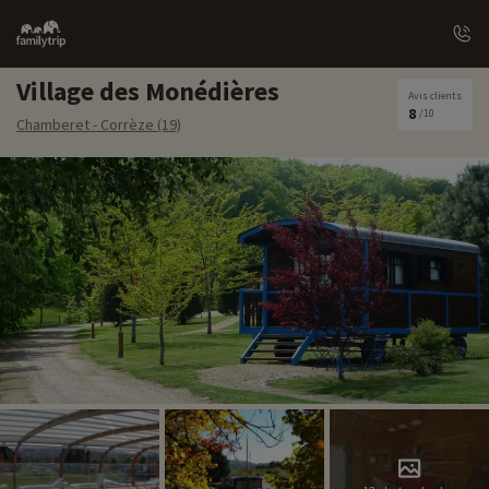
Family
trip
Village des Monédières
Avis clients
8
/10
Chamberet - Corrèze (19)