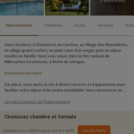
12 photos de plus
Informations
Chambres
Accès
Services
Acti
Vous résiderez à Chamberet, en Corrèze, au Village des Monédières,
un village grand confort, en plein cœur d'un verger pour un séjour
insolite en famille. Vous vous situez dans le Parc naturel de
Millevaches en Limousin, à 84 km de Limoges.
Découvrez les lieux
Sur place, vous aurez accès à divers services et équipements pour
faciliter votre séjour et le rendre inoubliable. Vous retrouverez un
restaurant, un bar, une piscine chauffée, un espace détente, un
parking, le wifi, un service de location de vélos ainsi que plusieurs
Lire plus à propos de l’hébergement
activités pour petits et grands.
Choisissez chambre et formule
Le site est composé de plusieurs hébergements insolites,
écologiques et tout en bois ! Faites votre choix entre les roulottes, la
toue cabanée sur l'eau, le carré d'étoile et son spa privatif, les
Indiquez vos critères pour voir les tarifs
Voir les tarifs