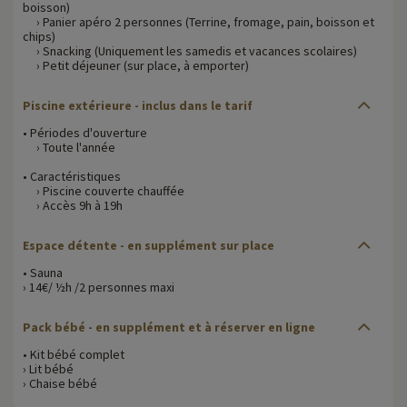
boisson)
› Panier apéro 2 personnes (Terrine, fromage, pain, boisson et
chips)
› Snacking (Uniquement les samedis et vacances scolaires)
› Petit déjeuner (sur place, à emporter)
Piscine extérieure - inclus dans le tarif
• Périodes d'ouverture
› Toute l'année
• Caractéristiques
› Piscine couverte chauffée
› Accès 9h à 19h
Espace détente - en supplément sur place
• Sauna
› 14€/ ½h /2 personnes maxi
Pack bébé - en supplément et à réserver en ligne
• Kit bébé complet
› Lit bébé
› Chaise bébé