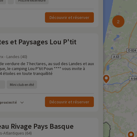
te
Piscine extérieure
Découvrir et réserver
2
es et Paysages Lou P'tit
x - Landes (40)
 de verdure de 7 hectares, au sud des Landes et aux
e, le camping Lou P'tit Poun **** vous invite à
4 étoiles en toute tranquillité
Mini club en été
Découvrir et réserver
 proximité
au Rivage Pays Basque
s-Atlantiques (64)