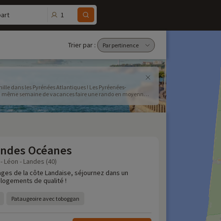
1
art
Trier par :
le dans les Pyrénées Atlantiques ! Les Pyréenées-
 la même semaine de vacances faire une rando en moyenne
 notre sélection de campings adaptés aux familles dans les
andes Océanes
- Léon - Landes (40)
ages de la côte Landaise, séjournez dans un
 logements de qualité !
Pataugeoire avec toboggan