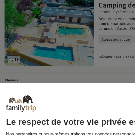
Camping de
Laruns - Pyrénées-At
Séjournez en campin
coin de paradis au m
Laruns en Vallée d’
Espace aquatique
Découvrir activités à
1
/
11
Thèmes
Tous Nos Week-ends en Famille
Vacances Dernière Minute en France
Court séj
Toutes Nos Vacances en Famille en France
Court séjour Insolite
Vacances en c
Destinations
Vacances au Ski en France
Le respect de votre vie privée es
Familytrip
© 2026 Familytrip
Nos partenaires et nous-mêmes traitons vos données personnelles 