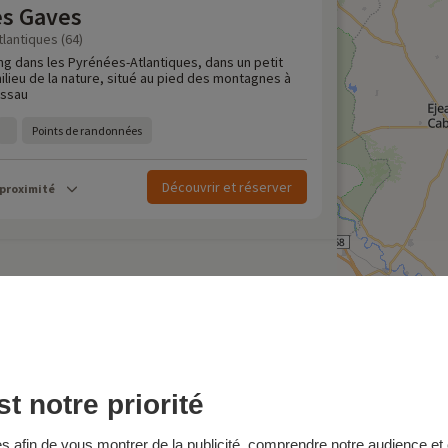
s Gaves
lantiques (64)
g dans les Pyrénées-Atlantiques, dans un petit
ilieu de la nature, situé au pied des montagnes à
Ossau
Points de randonnées
Découvrir et réserver
 proximité
our de dernière minute
amping en France
t notre priorité
afin de vous montrer de la publicité, comprendre notre audience et o