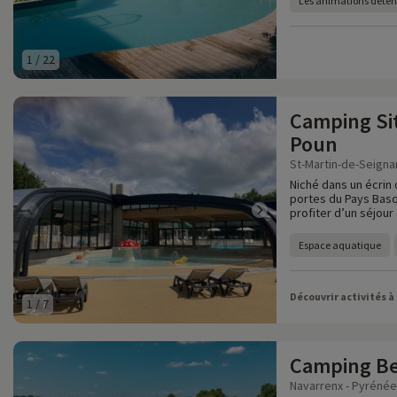
Les animations déten
1
/
22
Camping Sit
Poun
St-Martin-de-Seignan
Niché dans un écrin
portes du Pays Basqu
profiter d’un séjour 
Espace aquatique
Découvrir activités à
1
/
7
Camping Be
Navarrenx - Pyrénée