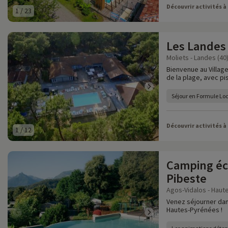
Découvrir activités à
1
/
23
Les Landes
Moliets - Landes (40
Bienvenue au Village
de la plage, avec pi
Séjour en Formule Lo
Découvrir activités à
1
/
12
Camping éco
Pibeste
Agos-Vidalos - Haut
Venez séjourner da
Hautes-Pyrénées !