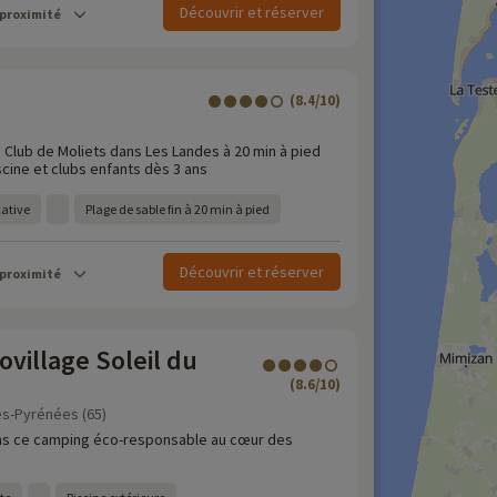
Découvrir et réserver
 proximité
(8.4/10)
)
 Club de Moliets dans Les Landes à 20 min à pied
scine et clubs enfants dès 3 ans
cative
Plage de sable fin à 20 min à pied
Découvrir et réserver
 proximité
village Soleil du
(8.6/10)
es-Pyrénées (65)
ns ce camping éco-responsable au cœur des