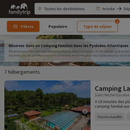
Family
Arrivée
Dép
trip
1
Populaire
Type de séjour
Filtres
Réservez dans un Camping Familial dans les Pyrénées-Atlantiques
Réservez un hébergement avec Familytrip pour vos vacances en camping et en famil
Atlantiques est un département entre mer et montagne. Vous allez pouvoir dans
montagne et vous baigner dans une baie splendide à Saint Jean de Luz. Découvrez
Pyrénées Atlantiques.
7 hébergements
Camping L
Saint Michel Escalus 
A 10 minutes des pl
camping familial aux
Piscine chauffée