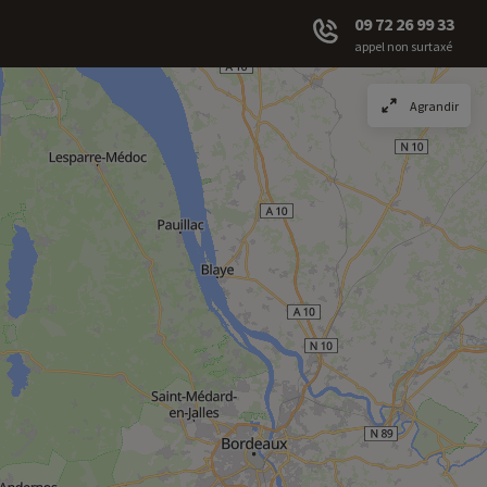
09 72 26 99 33
appel non surtaxé
Agrandir