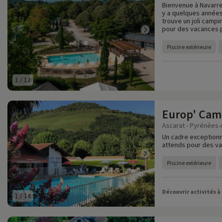
Bienvenue à Navarren
y a quelques années
trouve un joli campin
pour des vacances p
Piscine extérieure
1
/
12
Europ' Cam
Ascarat - Pyrénées-A
Un cadre exception
attends pour des v
Piscine extérieure
Découvrir activités à
1
/
14