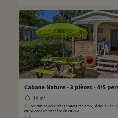
remise directement en ligne après avoir choisi votre logemen
Plus d'informations
• Animaux de compagnie acceptés, en supplément
Cabane Nature - 3 pièces - 4/5 pe
19 m²
Coin cuisine avec réfrigérateur tabletop, réchaud 2 feux
micro-onde et cafetière électrique