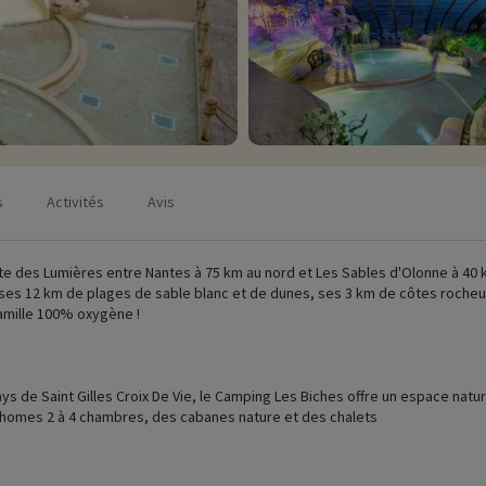
s
Activités
Avis
a côte des Lumières entre Nantes à 75 km au nord et Les Sables d'Olonne à 4
ses 12 km de plages de sable blanc et de dunes, ses 3 km de côtes rocheus
famille 100% oxygène !
s de Saint Gilles Croix De Vie, le Camping Les Biches offre un espace natu
-homes 2 à 4 chambres, des cabanes nature et des chalets
lle de jeux
vacances au top !