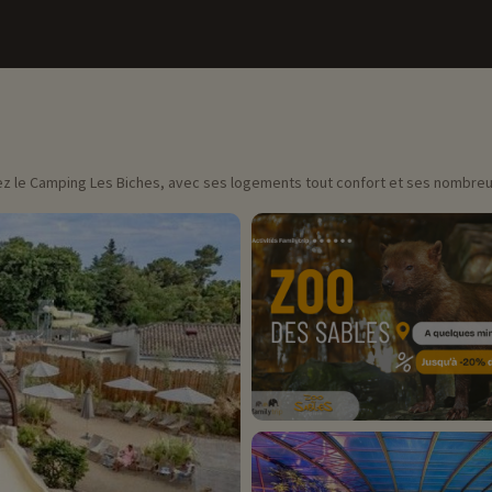
ez le Camping Les Biches, avec ses logements tout confort et ses nombreus