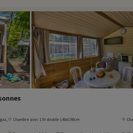
t et vous pouvez les découvrir
en cliquant ici !
rsonnes
 gaz,
Chambre avec 1 lit double 140x190cm
Cha