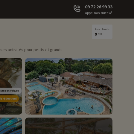
09 72 26 99 33
appel non surtaxé
Avis clients
9
/10
es activités pour petits et grands