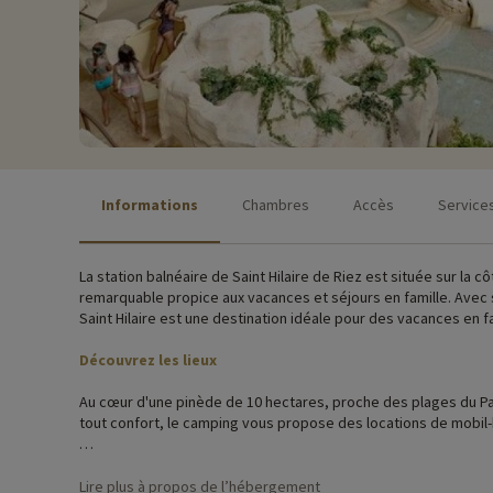
Informations
Chambres
Accès
Service
La station balnéaire de Saint Hilaire de Riez est située sur l
remarquable propice aux vacances et séjours en famille. Avec 
Saint Hilaire est une destination idéale pour des vacances en 
Découvrez les lieux
Au cœur d'une pinède de 10 hectares, proche des plages du Pay
tout confort, le camping vous propose des locations de mobil
Vous apprécierez le bel espace aquatique et son espace détente et le restaurant sur place. Le camping dispose aussi de nombreuses infrastructures : aire de jeux, terrain de sport, sa
vidéo, salle de fitness, mini-golf… Tout y est pour passer des 
Lire plus à propos de l’hébergement