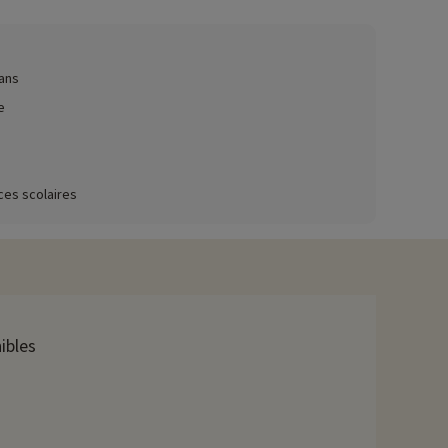
ez ici !
ans
 structure gonflables, salle de jeux vidéo, mini-golf. Des
e
ces scolaires
burger, sandwich, salade, crêpes, glaces… Vous trouverez
ables-d'Olonne, Saint-Gilles-Croix-de-Vie, Saint-Jean-de-
e sable et proposent de nombreuses activités idéales pour les
ibles
irmoutier ou l'île d'Yeu, marais à parcourir en barque et bien
avons déjà négocié des activités, elles sont réservables avec