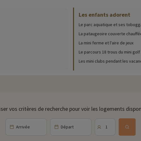
Les enfants adorent
ur place (date d'ouverture, âge pour les club, contenu du pack bébé...),
cliqu
Le parc aquatique et ses tobogg
famille : terrain de sport pour un tournoi de foot endiablé, aire de jeux avec
La pataugeoire couverte chauffé
La mini ferme et l'aire de jeux
Le parcours 18 trous du mini golf
Les mini clubs pendant les vacan
e pouce ou pour prendre votre temps pendant les soirées à thème. Pizza, 
ille parmi nombreuses et charmantes stations balnéaires de la côte : Les S
 stations balnéaires de la côte vendéenne sont dotées de belles plages d
iser vos critères de recherche pour voir les logements dispon
outs pour séduire les familles : îles au patrimoine naturel intact comme No
Arrivée
Départ
1
ivités famille à proximité de nos hébergements : zoo, aquarium...Si nous 