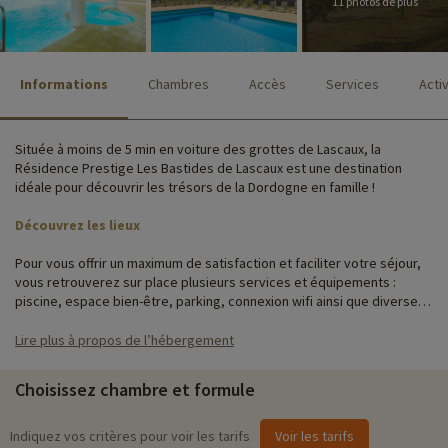
11 photos de plus
Informations
Chambres
Accès
Services
Acti
Située à moins de 5 min en voiture des grottes de Lascaux, la
Résidence Prestige Les Bastides de Lascaux est une destination
idéale pour découvrir les trésors de la Dordogne en famille !
Découvrez les lieux
Pour vous offrir un maximum de satisfaction et faciliter votre séjour,
vous retrouverez sur place plusieurs services et équipements :
piscine, espace bien-être, parking, connexion wifi ainsi que diverses
activités pour petits et grands !
Lire plus à propos de l’hébergement
La résidence est constituée de 119 maisonnettes réparties en 7
bastides. Toutes sont construites autour d'un grand espace de
Choisissez chambre et formule
verdure, de plain pied ou sur un niveau. Elles se situent à seulement 2
km du centre et des commerces de Montignac. Toutes les
maisonnettes sont parfaitement équipées et disposent d'une
Indiquez vos critères pour voir les tarifs
Voir les tarifs