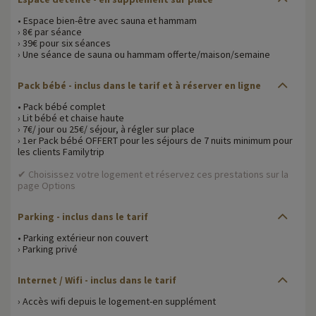
• Espace bien-être avec sauna et hammam
› 8€ par séance
› 39€ pour six séances
› Une séance de sauna ou hammam offerte/maison/semaine
Pack bébé - inclus dans le tarif et à réserver en ligne
• Pack bébé complet
› Lit bébé et chaise haute
› 7€/ jour ou 25€/ séjour, à régler sur place
› 1er Pack bébé OFFERT pour les séjours de 7 nuits minimum pour
les clients Familytrip
✔ Choisissez votre logement et réservez ces prestations sur la
page Options
Parking - inclus dans le tarif
• Parking extérieur non couvert
› Parking privé
Internet / Wifi - inclus dans le tarif
› Accès wifi depuis le logement-en supplément