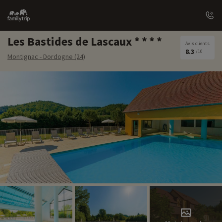
Family
trip
Les Bastides de Lascaux
Avis clients
8.3
/10
Montignac - Dordogne (24)