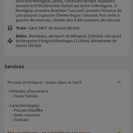
direction Montignac, Brive, Clermont-Ferrand. Rejoindre
ensuite la D704 (direction Sarlat) qui arrive à Montignac. À
Montignac prendre direction "Lascaux", prendre l'Avenue de
Lascaux puis à gauche Chemin Roger Constant. Puis enfin à
gauche de nouveau, chemin des 4 découvreurs de Lascaux.
Train
- Gare SNCF de Grives (40 km).
Avion
- Bordeaux, aéroport de Mérignac (180 km). Aéroport
de Bergerac Périgord Dordogne (110 km). Aérodrome de
Grives (35 km).
Services
Piscine intérieure - inclus dans le tarif
• Périodes d'ouverture
› Toute l'année
• Caractéristiques
› Piscine chauffée
› Semi couverte
› Transats
Espace détente - en supplément sur place