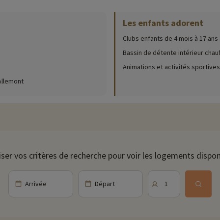
Les enfants adorent
ur place (date d'ouverture, âge pour les club, contenu du pack bébé...),
cliqu
Clubs enfants de 4 mois à 17 ans
térieure chauffée de 40 m², avec des transats pour vous reposer. Pour u
également proposés (en supplément).
Bassin de détente intérieur chau
Animations et activités sportives
its et grands, avec prêt de matériel. Le Jardin des neiges situé à proximit
écouvrir (selon la période), on retrouve : Rando raquette, courses d'orienta
Allemont
 4 mois à 17 ans pourront s'ils le veulent, prendre part au club enfant ! A
les pré ados un second. Enfin pour les adultes beaucoup d'animations son
iser vos critères de recherche pour voir les logements dispon
estaurant du Village Club et à sa terrasse. Sous forme de buffet à volonté
s locaux, et même de repas pique-nique si vous souhaitez partir en vadroui
menus adaptés où ils mangeront entre copains et copines, encadrés par l'
Arrivée
Départ
1