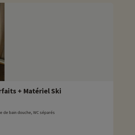
pes, à une altitude d'environ 1350 m. Cette station fait partie
e pour être une destination familiale, avec des installations
 expérimentés. De plus, elle offre de nombreuses activités
és de randonnée, avec des sentiers balisés qui permettent
ibles dans la région. Les environs d'Oz-en-Oisans sont
oint de départ de l'ascension mythique de l'Alpe d'Huez lors du
avons déjà négocié des activités, elles sont réservables avec
faits + Matériel Ski
000m pour piétons et raquettes, avec panorama d'exception en
le de bain douche, WC séparés