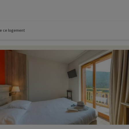
e ski
tes de fond situées à 2100 m d’altitude. 2 circuits : le Circuit des lacs (2
 de ce logement