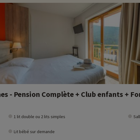
Oisans, dans les Alpes françaises. Elle se trouve en région Auvergne-Rhône-Al
e un accès à plus de 250 km de pistes de ski alpin. Oz-en-Oisans est réputé
istes pour débutants, ainsi que des zones plus techniques pour les skieurs
e patinage sur glace et même des descentes en luge.
ment une destination prisée en été. La région offre de superbes possibilit
VTT trouveront également leur bonheur grâce aux nombreux parcours dispon
 là, vous pouvez visiter le village de Bourg d'Oisans, célèbre pour être le p
lement des possibilités de pêche et de détente au bord de l'eau.
ivités famille à proximité de nos hébergements : zoo, aquarium...Si nous 
t et vous pouvez les découvrir
en cliquant ici !
s - Pension Complète + Club enfants + For
e (la plus longue d'Europe), pistes de luge, sentiers balisés d'altitude à 2
1 lit double ou 2 lits simples
Sal
Lit bébé sur demande