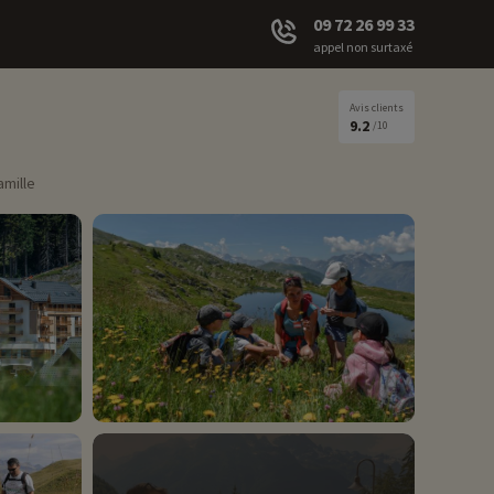
09 72 26 99 33
appel non surtaxé
Avis clients
9.2
/10
amille