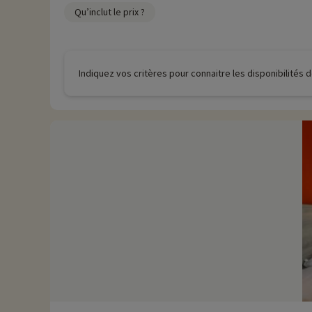
› 4 x 2000m : 4 descentes mythiques Alpe d'Huez grand domain
Qu’inclut le prix ?
• Domaine nordique
› Depuis Oz en Oisans vous pouvez accéder par télécabine aux pis
Plus d'informations
Indiquez vos critères pour connaitre les disponibilités
• Animaux de compagnie non admis