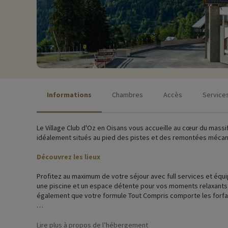
Informations
Chambres
Accès
Service
Le Village Club d'Oz en Oisans vous accueille au cœur du massif
idéalement situés au pied des pistes et des remontées mécan
Découvrez les lieux
Profitez au maximum de votre séjour avec full services et éq
une piscine et un espace détente pour vos moments relaxants. Un
également que votre formule Tout Compris comporte les forfai
Vous séjournerez dans l'une des 90 chambres du Village Club ! 
Lire plus à propos de l’hébergement