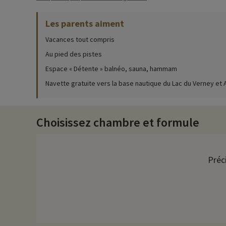
Activités famille sur place
Les parents aiment
Pour des informations très précises sur les activités à faire s
Vacances tout compris
Comme indiqué précédemment, vous profiterez d'une piscine in
avec bain bouillonnant, sauna, hammam. Des massages sont 
Au pied des pistes
Espace « Détente » balnéo, sauna, hammam
Hiver comme été, le Village Club propose des activités pour pet
au ski en toute sécurité. Parmi les activités que vous pourrez d
Navette gratuite vers la base nautique du Lac du Verney et 
de sport...
Côté animations vous ne serez pas en reste. Les enfants âgés de
Choisissez chambre et formule
adaptées à chaque âge. Les plus jeunes forment un groupe et 
dansante, cabaret... Chacun y trouve son bonheur !
Le restaurant
Préc
Grâce à votre formule pension complète, vous aurez accès au r
de cuisiner. Vous profiterez de dîners thématiques, de produit
Restopuce, un concept de restaurant avec du mobilier et des 
Découvrez la région et activités famille