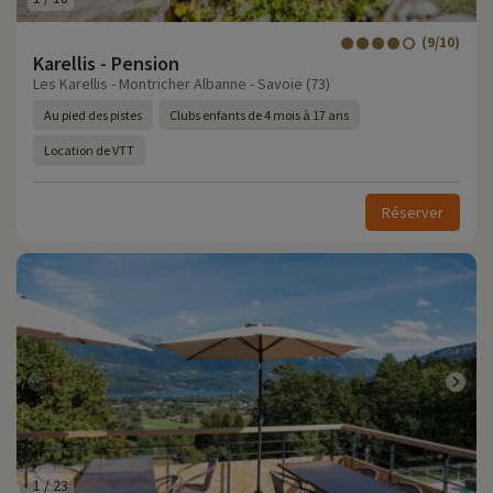
(9/10)
Karellis - Pension
Les Karellis - Montricher Albanne - Savoie (73)
Au pied des pistes
Clubs enfants de 4 mois à 17 ans
Location de VTT
Réserver
1
/
23