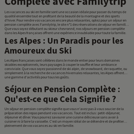
Complète avec Familytrip
Les vacances au ski en famille sont une occasion idéale pour passer du temps de
qualité ensemble tout en profitant de la beauté de la montagne et des sports
d'hiver. Pour rendre vos vacances encore plus relaxantes, optez pour un séjour en
pension complète avec Familytrip, le site n°1 des réservations de séjour en famille.
Que vous soyez débutant ou skieur chevronné, nos séjours en pension complète
dans les Alpes françaises offrent une expérience inoubliable pour toute la famille.
Les Alpes : Un Paradis pour les
Amoureux du Ski
Les Alpes françaises sont célèbres dans le monde entier pour leurs domaines
skiables exceptionnels, leurs paysages à couper le souffle et leur ambiance
conviviale. Que vous soyez passionné de ski alpin, de snowboard, de raquette, ou
simplement à la recherche de vacances hivernales relaxantes, les Alpes offrent
une gamme d'activités pour tous les goûts.
Séjour en Pension Complète :
Qu'est-ce que Cela Signifie ?
Un séjour en pension complète signifie que vous n'avez pas à vous soucier de la
préparation des repas pendant vos vacances. Tout est inclus : petit-déjeuner,
déjeuner et dîner. Vous pourrez savourer une cuisine délicieuse sans avoir à
cuisiner ni à faire la vaisselle. C'est un moyen idéal de se détendre et de profiter
pleinement de vos vacances au ski en famille.