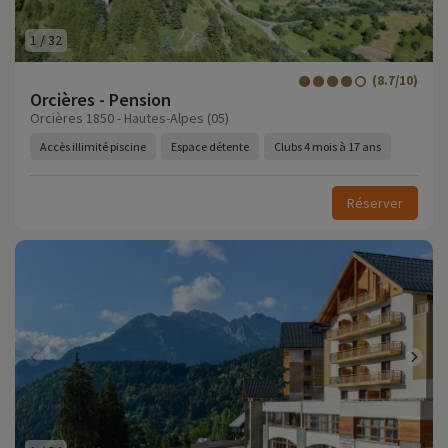
1
/
32
(8.7/10)
Orcières - Pension
Orcières 1850 - Hautes-Alpes (05)
Accès illimité piscine
Espace détente
Clubs 4 mois à 17 ans
Réserver