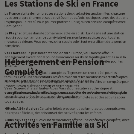
Les Stations de Ski en France
La France abrite de nombreuses stations de ski adaptées aux familles, chacune
avec son propre charme et ses activités uniques. Voici quelques-unes des stations
les plus populaires où vous pourrez profiter d'un séjour en pension complète avec
Familytrip :
La Plagne
: Située dans le domaine skiable Paradiski, La Plagne est une station
réputée pour son ambiance conviviale et ses nombreuses pistes pour tous les
niveaux de skieurs. Vous pourrez skier sous le soleil tout en profitant de la pension
complète.
Val Thorens
: La plus haute station de ski d'Europe, Val Thorens offre un
enneigement exceptionnel pour des vacances au ski en famille garanties sous la
Hébergement en Pension
neige. Vous pourrez également profiter des animations et des activités pour les
enfants.
Complète
Tignes
: Avec son accès facile aux pistes, Tignes est un choix idéal pour les
familles. Les clubs pour enfants, les écoles de ski et les nombreuses activités après-
ski font de cette station une destination appréciée des familles.
Familytrip propose une variété d'options d'hébergement en pension complète pour
les familles en quête de confort et de tranquillité :
Vars
: Située dans les Hautes-Alpes, Vars est une station authentique et
accueillante pour les familles. Vous pourrez profiter de ses pistes ensoleillées et de
Villages de Vacances
: Les villages de vacances sont spécialement conçus pour
ses activités variées, le tout en pension complète.
les familles et proposent des séjours en pension complète avec des activités pour
tous les âges.
Hôtels All-Inclusive
: Certains hôtels proposent des formules tout compris avec
des repas délicieux, des boissons et des activités pour les enfants.
Clubs de Vacances
: Les clubs de vacances offrent une expérience complète, avec
Activités en Famille au Ski
des clubs pour enfants, des animations et des repas inclus.