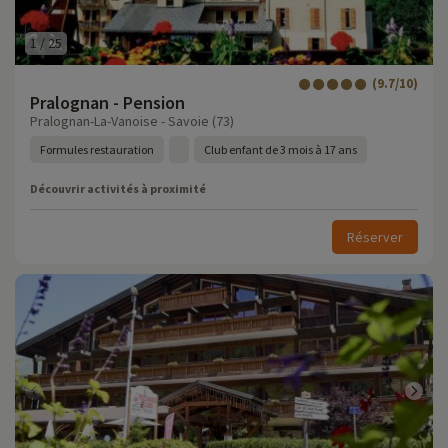
1
/
25
(9.7/10)
Pralognan - Pension
Pralognan-La-Vanoise - Savoie (73)
Formules restauration
Club enfant de 3 mois à 17 ans
Découvrir activités à proximité
Réserver