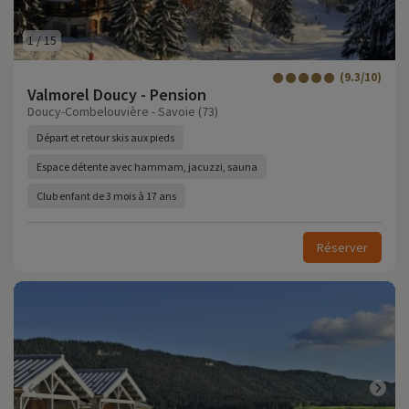
1
/
15
(9.3/10)
Valmorel Doucy - Pension
Doucy-Combelouvière - Savoie (73)
Départ et retour skis aux pieds
Espace détente avec hammam, jacuzzi, sauna
Club enfant de 3 mois à 17 ans
Réserver