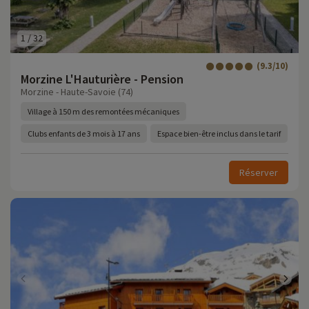
1
/
32
(9.3/10)
Morzine L'Hauturière - Pension
Morzine - Haute-Savoie (74)
Village à 150 m des remontées mécaniques
Clubs enfants de 3 mois à 17 ans
Espace bien-être inclus dans le tarif
Réserver