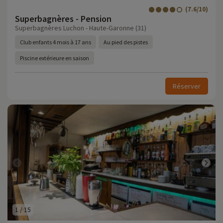
(7.6/10)
Superbagnères - Pension
Superbagnères Luchon - Haute-Garonne (31)
Club enfants 4 mois à 17 ans
Au pied des pistes
Piscine extérieure en saison
Réserver
1
/
15