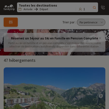
Family
trip
1
Arrivée
Départ
Trier par :
Réservez un Séjour au Ski en Famille en Pension Complète
Partir au ski en famille et en pension complète c'est mieux! Découvrez notre
sélection de destinations kids friendly disponible dans différentes stations
familiales en pension complète voire en tout compris : pension complète,
clubs enfants, forfaits de remontées mécaniques et location de matériel ski
inclus! Cela vous permet de faire des économies : en effet chez Familytrip la
47 hébergements
location de matériel ski est faite à prix coutant! Alors n’hésitez plus et
réserver votre séjour au ski en famille en tout compris pas cher.