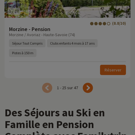
1
/
27
(8.8/10)
Morzine - Pension
Morzine / Avoriaz - Haute-Savoie (74)
Séjour Tout Compris
Clubs enfants 4 mois à 17 ans
Pistes à 150 m
Réserver
1 - 25 sur 47
Des Séjours au Ski en
Famille en Pension