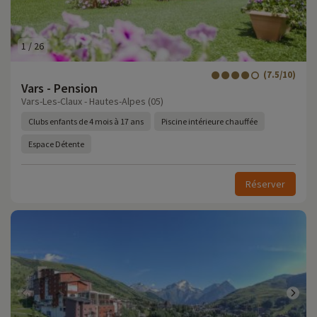
1
/
26
(7.5/10)
Vars - Pension
Vars-Les-Claux - Hautes-Alpes (05)
Clubs enfants de 4 mois à 17 ans
Piscine intérieure chauffée
Espace Détente
Réserver