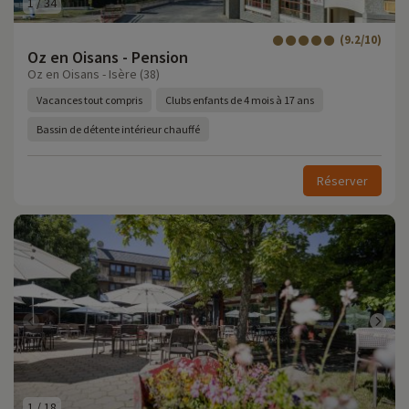
1
/
34
(9.2/10)
Oz en Oisans - Pension
Oz en Oisans - Isère (38)
Vacances tout compris
Clubs enfants de 4 mois à 17 ans
Bassin de détente intérieur chauffé
Réserver
1
/
18