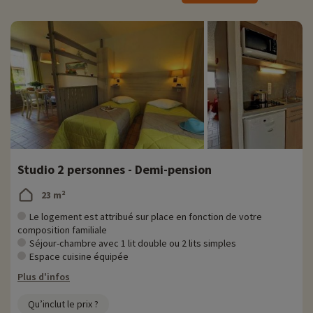
vacances pouvant aller jusqu'à 7 personnes, idéal pour les familles
nombreuses. Tous les logements sont équipés pour vous offrir tout le
confort dont vous avez besoin. De plus, tous disposent d'une
terrasse ou d'un balcon !
Activités famille sur place
Pour des informations très précises sur les activités à faire sur place
(date d'ouverture, âge pour les club, contenu du pack bébé...),
cliquez ici !
Pour vos baignades été comme hiver, vous aurez à votre disposition
une piscine intérieure ainsi qu'une piscine extérieure chauffée avec
Studio 2 personnes - Demi-pension
pataugeoire pour les enfants ! Un espace détente et remise en forme
est également en libre accès pour les adultes, sur place avec sauna
23 m²
et salle de remise en forme. Vous aurez aussi la possibilité de
réserver des massages en supplément.
Le logement est attribué sur place en fonction de votre
composition familiale
Diverses activités et animations vous seront proposées lors de votre
Séjour-chambre avec 1 lit double ou 2 lits simples
séjour notamment : une salle de jeux avec tennis de table, baby foot,
Espace cuisine équipée
une aire de jeux extérieure avec château gonflable pour les enfants
Plus d'infos
et bien d'autres… Les 11/17 ans auront quant à eux la chance
d'accéder à La Bulle, un espace qui leur est spécialement réservé.
Qu’inclut le prix ?