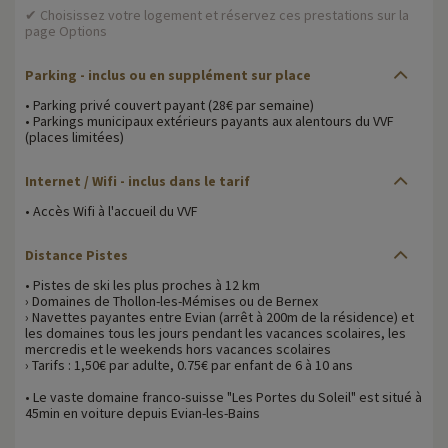
✔ Choisissez votre logement et réservez ces prestations sur la
page Options
Parking - inclus ou en supplément sur place
• Parking privé couvert payant (28€ par semaine)
• Parkings municipaux extérieurs payants aux alentours du VVF
(places limitées)
Internet / Wifi - inclus dans le tarif
• Accès Wifi à l'accueil du VVF
Distance Pistes
• Pistes de ski les plus proches à 12 km
› Domaines de Thollon-les-Mémises ou de Bernex
› Navettes payantes entre Evian (arrêt à 200m de la résidence) et
les domaines tous les jours pendant les vacances scolaires, les
mercredis et le weekends hors vacances scolaires
› Tarifs : 1,50€ par adulte, 0.75€ par enfant de 6 à 10 ans
• Le vaste domaine franco-suisse "Les Portes du Soleil" est situé à
45min en voiture depuis Evian-les-Bains