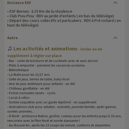
Distance ESF
• ESF Bernex : à 15 Km de la résidence
• Club Piou-Piou : RDV au jardin d'enfants ( en bas du télésiège)
• Départ des cours collectifs et particuliers : RDV à Pré-richard ( en
haut du télésiège)
Autre
♫
Les activités et animations
- inclus ou en
supplément à régler sur place
› Bar - carte de boissons et de cocktails avec et sans alcool
› Plats à emporter - pendant les vacances scolaires
› Bibliothèque
› La Bulle pour les 11/17 ans
› Salle de jeux, tennis de table, baby-foot
› Aire de jeux extérieure pour enfants - en été
› Château gonflable - en été
› Fiches nomades rando - cyclo
› Local à vélos
› Sorties raquettes avec un guide diplômé - en supplément
› Animations club pour adultes : activités, journée famille, apéri-games,
soirées animées...
› À Noël : ambiance festive, goûter, cadeau pour les enfants jusqu'à 10 ans,
rencontre avec le Père Noël et soirée dansante !
› Au Nouvel An, après les 12 coups de minuit, cotillons et serpentins