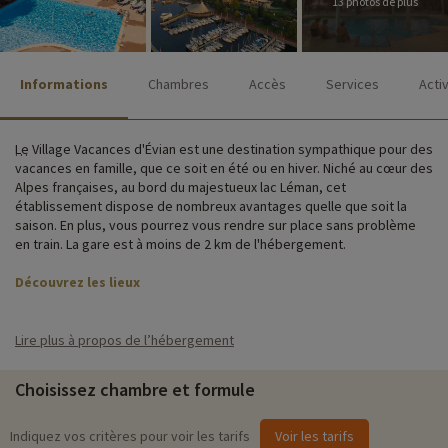
13 photos de plus
Informations
Chambres
Accès
Services
Acti
Le Village Vacances d'Évian est une destination sympathique pour des
vacances en famille, que ce soit en été ou en hiver. Niché au cœur des
Alpes françaises, au bord du majestueux lac Léman, cet
établissement dispose de nombreux avantages quelle que soit la
saison. En plus, vous pourrez vous rendre sur place sans problème
en train. La gare est à moins de 2 km de l'hébergement.
Découvrez les lieux
L'établissement lui-même offre une variété d'installations et de
services notamment un espace aquatique, un espace détente et
Lire plus à propos de l’hébergement
remise en forme, un restaurant proposant une cuisine locale et
internationale, un parking, l'accès wifi, une aire de jeux ainsi qu'une
Choisissez chambre et formule
laverie.
Vous séjournerez dans un des studios et appartements du village
Indiquez vos critères pour voir les tarifs
Voir les tarifs