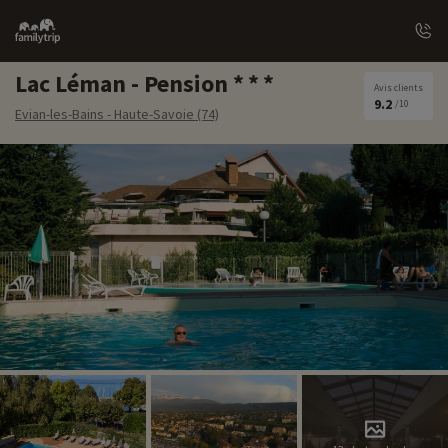
Family
trip
Lac Léman - Pension
Avis clients
9.2
/10
Evian-les-Bains - Haute-Savoie (74)