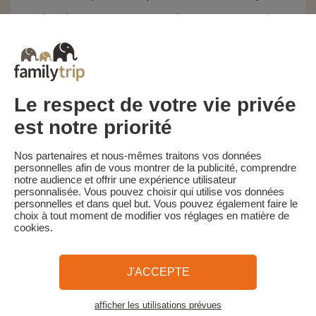
Les pénalités d'annulation sont calculées sur la base du barème
suivant :
• Annulation 60 jours ou plus avant la date de début du séjour :
acompte conservé
• Annulation moins de 60 jours avant la date de début du séjour :
100 % du prix du séjour
Familytrip vous conseille de souscrire l'assurance annulation de
Le respect de votre vie privée
son partenaire AREAS Assurances. Souscrivez au moment de la
réservation ou dans les 24h suivant votre réservation par
est notre priorité
téléphone.
Pour les clients bénéficiant d’une aide VACAF, en cas d’annulation,
Nos partenaires et nous-mêmes traitons vos données
VACAF retire son aide et et les pénalités d’annulation ci-dessus
personnelles afin de vous montrer de la publicité, comprendre
s'appliquent sur la totalité du montant séjour.
notre audience et offrir une expérience utilisateur
personnalisée. Vous pouvez choisir qui utilise vos données
personnelles et dans quel but. Vous pouvez également faire le
choix à tout moment de modifier vos réglages en matière de
cookies.
Familytrip
© 2026 Familytrip
Qui sommes-nous?
CGV et Charte de Confidentialité
J'ACCEPTE
La Presse parle de nous
Partenaires
FAQ
Blog
Plan du site
afficher les utilisations prévues