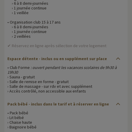
› 6 à 8 demi-journées
› 1 journée continue
› 1 veillée
• Organisation club 15 à 17 ans
› 6 à 8 demi-journées
› 1 journée continue
› 2 veillées
✔ Réservez en ligne après sélection de votre logement
Espace détente - inclus ou en supplément sur place
• Club Forme
: ouvert pendant les vacances scolaires de 9h30 à
19h30
› Sauna - gratuit
› Salle de remise en forme - gratuit
› Salle de massage - sur rdv et avec supplément
› Accès contrôlé, non accessible aux enfants
Pack bébé - inclus dans le tarif et à réserver en ligne
• Pack bébé
› Lit bébé
› Chaise haute
› Baignoire bébé