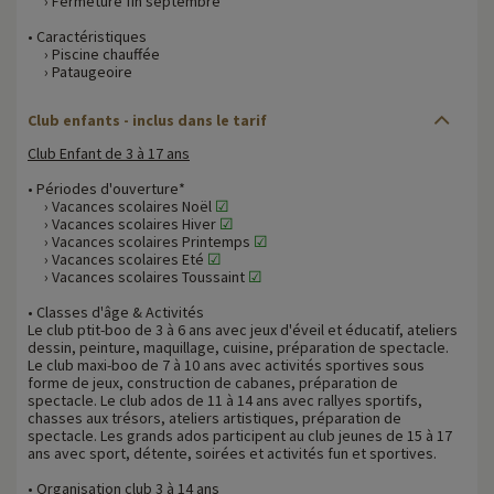
› Fermeture fin septembre
• Caractéristiques
› Piscine chauffée
› Pataugeoire
Club enfants - inclus dans le tarif
Club Enfant de 3 à 17 ans
• Périodes d'ouverture*
› Vacances scolaires Noël
☑
› Vacances scolaires Hiver
☑
› Vacances scolaires Printemps
☑
› Vacances scolaires Eté
☑
› Vacances scolaires Toussaint
☑
• Classes d'âge & Activités
Le club ptit-boo de 3 à 6 ans avec jeux d'éveil et éducatif, ateliers
dessin, peinture, maquillage, cuisine, préparation de spectacle.
Le club maxi-boo de 7 à 10 ans avec activités sportives sous
forme de jeux, construction de cabanes, préparation de
spectacle. Le club ados de 11 à 14 ans avec rallyes sportifs,
chasses aux trésors, ateliers artistiques, préparation de
spectacle. Les grands ados participent au club jeunes de 15 à 17
ans avec sport, détente, soirées et activités fun et sportives.
• Organisation club 3 à 14 ans