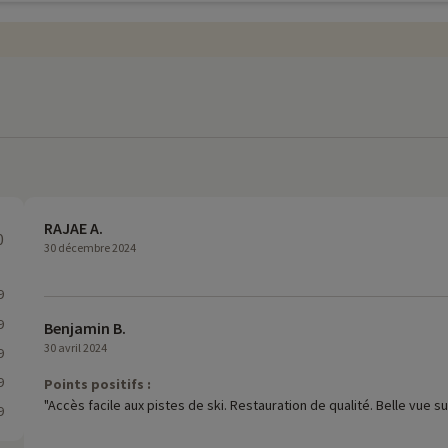
RAJAE A.
0
30 décembre 2024
9
9
Benjamin B.
30 avril 2024
9
9
Points positifs :
"Accès facile aux pistes de ski. Restauration de qualité. Belle vue 
9