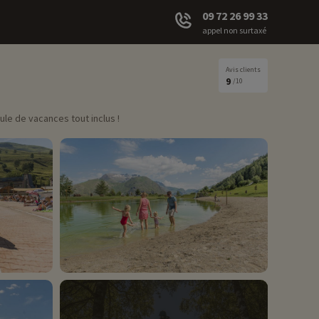
09 72 26 99 33
appel non surtaxé
Avis clients
9
/10
le de vacances tout inclus !