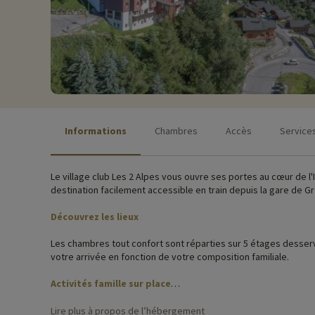
Informations
Chambres
Accès
Service
Le village club Les 2 Alpes vous ouvre ses portes au cœur de l
destination facilement accessible en train depuis la gare de G
Découvrez les lieux
Les chambres tout confort sont réparties sur 5 étages desservis par ascenseur. A votre arrivée, les lits sont déjà faits, et le linge de toilette est fourni. Les logements sont attribués sur place dès
votre arrivée en fonction de votre composition familiale.
Activités famille sur place
Pour des informations très précises sur les activités à faire s
Lire plus à propos de l’hébergement