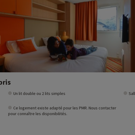
ivités famille à proximité de nos hébergements : zoo, aquarium...Si nous 
t et vous pouvez les découvrir
en cliquant ici !
es Alpes
pris
Un lit double ou 2 lits simples
Sal
Ce logement existe adapté pour les PMR. Nous contacter
pour connaître les disponibilités.