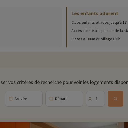
 17 ans et seront répartis par tranche d'âge. Ils seront encadrés par des 
Les enfants adorent
de spectacle, luge, journée à thème... Les parents seront ravis de retrouver
Clubs enfants et ados jusqu'à 17
s proposera : soirées dansantes, karaoké, casino, spectacles et café-caba
Accès illimité à la piscine de la st
Pistes à 100m du Village Club
etching au sein de la résidence. Vous retrouverez également un billard aut
sion complète où vous aurez le choix de vos repas grâce au buffet à volont
us aurez l'occasion de découvrir les menus festifs proposés pour le révei
n au bar du village club.
iser vos critères de recherche pour voir les logements dispon
Arrivée
Départ
1
découvrir le cadre idyllique de l'Isère et profiter d'un goûter à la ferme.
n, le snowboard, la luge mais également les randonnées en raquettes.
ns de glisse grâce aux deux pistes de luge d'été accessibles grâce au télési
les sorties en VTT.