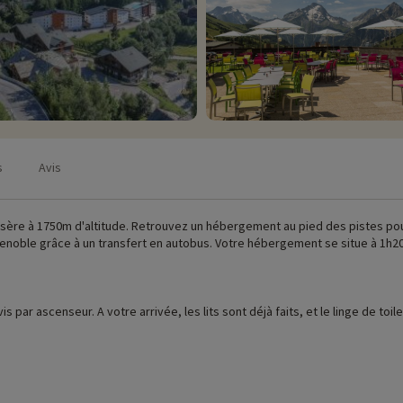
s
Avis
'Isère à 1750m d'altitude. Retrouvez un hébergement au pied des pistes pou
renoble grâce à un transfert en autobus. Votre hébergement se situe à 1h20
ur place (date d'ouverture, âge pour les club, contenu du pack bébé...),
cliqu