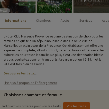
17 photos de plus
Informations
Chambres
Accès
Services
Acti
L'Hôtel Club Marseille Provence est une destination de choix pour les
familles en quête d'un séjour inoubliable dans la belle ville de
Marseille, en plein cœur de la Provence. Cet établissement offre une
expérience complète, alliant confort, détente, loisirs et découvertes
culturelles pour toute la famille. De plus, c'est une destination idéale
si vous souhaitez venir en transports, la gare n'est qu'à 1,8 km et la
ville est très bien desservie.
Découvrez les lieux
Les familles apprécieront les nombreuses installations proposées
Lire plus à propos de l’hébergement
sur place. L'hôtel dispose d'une piscine extérieure, d'un restaurant,
d'un bar, d'un espace détente et remise en forme, d'un parking ainsi
Choisissez chambre et formule
que d'une laverie.
L'hôtel propose une gamme d'hébergements adaptés aux besoins
Indiquez vos critères pour voir les tarifs
Voir les tarifs