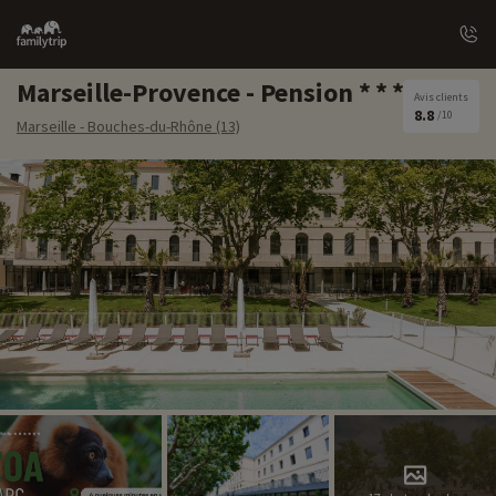
Family
trip
Marseille-Provence - Pension
Avis clients
8.8
/10
Marseille - Bouches-du-Rhône (13)