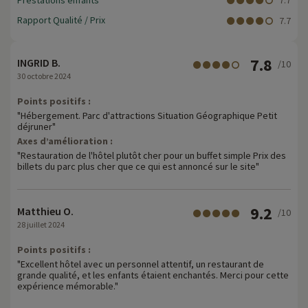
Prestations enfants
7.7
Rapport Qualité / Prix
7.7
7.8
INGRID B.
/10
30 octobre 2024
Points positifs :
"Hébergement. Parc d'attractions Situation Géographique Petit
déjruner"
Axes d’amélioration :
"Restauration de l'hôtel plutôt cher pour un buffet simple Prix des
billets du parc plus cher que ce qui est annoncé sur le site"
9.2
Matthieu O.
/10
28 juillet 2024
Points positifs :
"Excellent hôtel avec un personnel attentif, un restaurant de
grande qualité, et les enfants étaient enchantés. Merci pour cette
expérience mémorable."