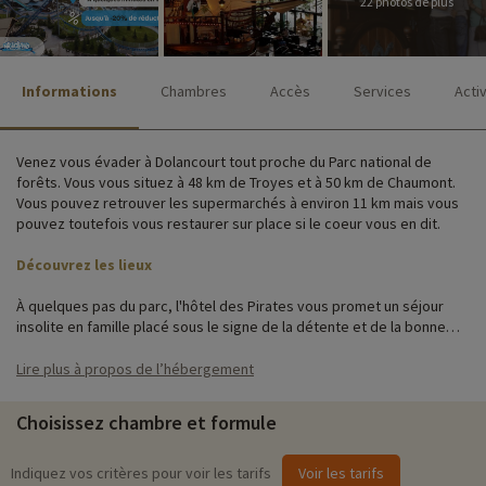
22 photos de plus
Informations
Chambres
Accès
Services
Acti
Venez vous évader à Dolancourt tout proche du Parc national de
forêts. Vous vous situez à 48 km de Troyes et à 50 km de Chaumont.
Vous pouvez retrouver les supermarchés à environ 11 km mais vous
pouvez toutefois vous restaurer sur place si le coeur vous en dit.
Découvrez les lieux
À quelques pas du parc, l'hôtel des Pirates vous promet un séjour
insolite en famille placé sous le signe de la détente et de la bonne
humeur ! Avec son décor inspiré des plus belles légendes de la
piraterie, découvrez vite ce lieu captivant, idéal pour débuter ou
Lire plus à propos de l’hébergement
prolonger un séjour dans le parc !
Choisissez chambre et formule
Cet hébergement dispose de chambres très spacieuses et
parfaitement équipées. L’Hôtel des Pirates vous propose une foule
de commodités, dont une télévision à écran plat, une climatisation et
Indiquez vos critères pour voir les tarifs
Voir les tarifs