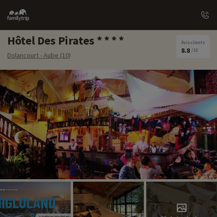
Family
trip
Hôtel Des Pirates
Avis clients
8.8
/10
Dolancourt - Aube (10)