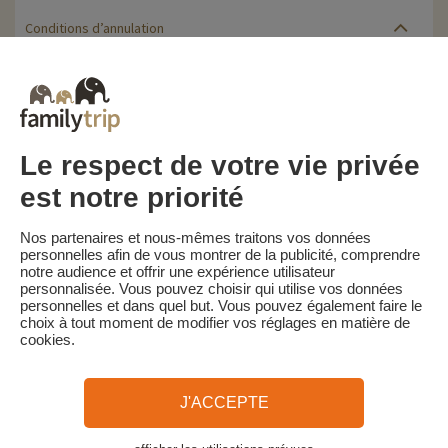
Conditions d’annulation
Le solde de la réservation est dû au plus tard 30 jours avant le
début du séjour. Le client reçoit un rappel de paiement du solde
de la réservation par e-mail 35 jours avant le début du séjour.
Les pénalités d'annulation sont calculées sur la base du barème
suivant :
• Annulation 30 jours ou plus avant la date de début du séjour :
Le respect de votre vie privée
acompte conservé
• Annulation moins de 30 jours avant la date de début du séjour :
est notre priorité
100 % du prix du séjour
Familytrip vous conseille de souscrire l'assurance annulation de
Nos partenaires et nous-mêmes traitons vos données
son partenaire AREAS Assurancesa. Souscrivez au moment de la
personnelles afin de vous montrer de la publicité, comprendre
réservation ou dans les 24h suivant votre réservation par
notre audience et offrir une expérience utilisateur
téléphone.
personnalisée. Vous pouvez choisir qui utilise vos données
personnelles et dans quel but. Vous pouvez également faire le
choix à tout moment de modifier vos réglages en matière de
cookies.
Familytrip
© 2026 Familytrip
Qui sommes-nous?
CGV et Charte de Confidentialité
J'ACCEPTE
La Presse parle de nous
Partenaires
FAQ
Blog
Plan du site