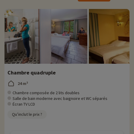
un bureau. Il est également possible de rester connecté via un Wi-Fi
gratuit.
Activités famille sur place
Pour des informations très précises sur les activités à faire sur place
(date d'ouverture, âge pour les club, contenu du pack bébé...),
cliquez ici !
Sur place, vou pouvez emprunter des jeux de carte ainsi que des jeux
de société. Vous pouvez également retrouver des activités pour les
enfants ainsi qu'une aire de jeux dans les jardins de l'hôtel.
Chambre quadruple
Le restaurant
24 m²
Profitez d'un service de restauration tout au long de l'année.
Restaurez-vous dans un cadre exotique et consommez des produits
Chambre composée de 2 lits doubles
frais et locaux lors de votre séjour. Vous avez la possibilité de vous
Salle de bain moderne avec baignoire et WC séparés
joindre au buffet du petit déjeuner ou bien de vous faire livrer en
Écran TV LCD
chambre.
Qu’inclut le prix ?
Découvrez la région et activités famille
Découvrez la région Grand Est et baladez vous à travers le parc