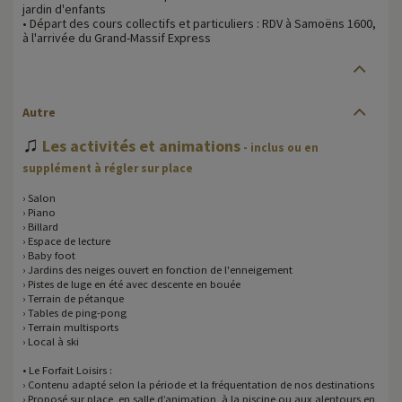
jardin d'enfants
• Départ des cours collectifs et particuliers : RDV à Samoëns 1600,
à l'arrivée du Grand-Massif Express
Autre
♫
Les activités et animations
- inclus ou en
supplément à régler sur place
› Salon
› Piano
› Billard
› Espace de lecture
› Baby foot
› Jardins des neiges ouvert en fonction de l'enneigement
› Pistes de luge en été avec descente en bouée
› Terrain de pétanque
› Tables de ping-pong
› Terrain multisports
› Local à ski
• Le Forfait Loisirs :
› Contenu adapté selon la période et la fréquentation de nos destinations
› Proposé sur place, en salle d’animation, à la piscine ou aux alentours en