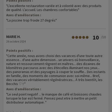
Points positifs :
"L’excellente restauration variée et à volonté avec des produits
de qualité. L’accueil. Les chambres confortables"
Axes d’amélioration :
"La piscine trop froide 27 degrés"
10
MARIE H.
/10
26 octobre 2024
Points positifs :
"Cette année, nous avons choisi des vacances d'une toute autre
essence... d'une autre dimension... un univers où bienveillance,
nature et ressourcement règnent en maîtres... des dizaines de
kilomètres parcourus avec des étincelles illuminant nos yeux...
des panoramas et des paysages à couper le souffle... Des instants
en famille, des moments de communion avec soi-même... Bref,
des vacances véritablement régénératrices... À très bientôt, les
Becchis ♡ ! "
Axes d’amélioration :
"Le seul point negatif ... le manque de café et boissons chaudes
lorsque le bar est fermé. Pensez peut etre à mettre un petit
distributeur automatique. "