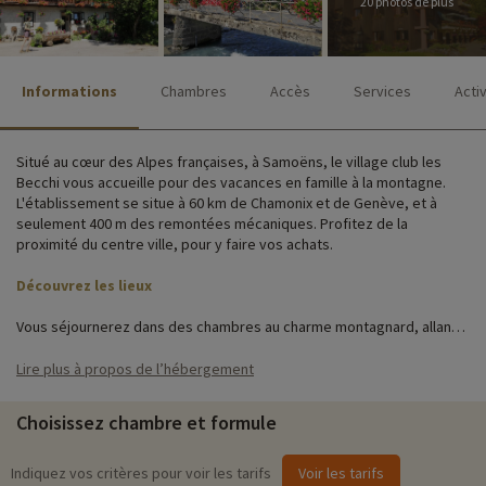
20 photos de plus
Informations
Chambres
Accès
Services
Acti
Situé au cœur des Alpes françaises, à Samoëns, le village club les
Becchi vous accueille pour des vacances en famille à la montagne.
L'établissement se situe à 60 km de Chamonix et de Genève, et à
seulement 400 m des remontées mécaniques. Profitez de la
proximité du centre ville, pour y faire vos achats.
Découvrez les lieux
Vous séjournerez dans des chambres au charme montagnard, allant
de 2 à 4 personnes conçues pour assurer un agréable séjour. Chaque
logement est doté d'une salle de bain privative, d'une télévision
Lire plus à propos de l’hébergement
écran plat et d'un balcon.
Choisissez chambre et formule
Divers services sont à votre disposition, tels que la possibilité
d'ajouter un pack bébé en cas de besoin, un espace WiFi, un local à
ski ainsi que la fourniture du linge de lit et de toilette. Vous serez
Indiquez vos critères pour voir les tarifs
Voir les tarifs