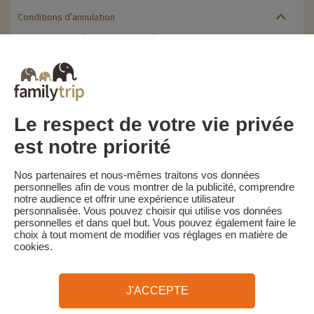
Conditions d’annulation
Le solde de la réservation est dû au plus tard 60 jours avant le
début du séjour. Le client reçoit un rappel de paiement du solde
de la réservation par e-mail 65 jours avant le début du séjour.
Les pénalités d'annulation sont calculées sur la base du barème
suivant :
• Annulation 60 jours ou plus avant la date de début du séjour :
acompte conservé
Le respect de votre vie privée
• Annulation moins de 60 jours avant la date de début du séjour :
100 % du prix du séjour
est notre priorité
Familytrip vous conseille de souscrire l'assurance annulation de
son partenaire AREAS Assurances. Souscrivez au moment de la
Nos partenaires et nous-mêmes traitons vos données
réservation ou dans les 24h suivant votre réservation par
personnelles afin de vous montrer de la publicité, comprendre
téléphone.
notre audience et offrir une expérience utilisateur
personnalisée. Vous pouvez choisir qui utilise vos données
personnelles et dans quel but. Vous pouvez également faire le
choix à tout moment de modifier vos réglages en matière de
cookies.
Familytrip
© 2026 Familytrip
Qui sommes-nous?
CGV et Charte de Confidentialité
J'ACCEPTE
La Presse parle de nous
Partenaires
FAQ
Blog
Plan du site