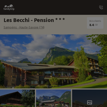
Family
trip
Les Becchi - Pension
Avis clients
8.4
/10
Samoëns - Haute-Savoie (74)