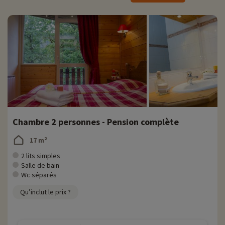
accueilli chaleureusement avec un cocktail de bienvenue, et vos lits
seront faits dès votre arrivée.
Activités famille sur place
Pour des informations très précises sur les activités à faire sur place
(date d'ouverture, âge pour les club, contenu du pack bébé...),
cliquez ici !
Sur place, les enfants sont accueillis en club à partir de 3 mois et
jusqu'à 17 ans. Les enfants participeront à des animations en
journées et seront encadrés par des professionnels. Vos enfants
pourront profiter d'activités sportives sous forme de jeux, d'ateliers
Chambre 2 personnes - Pension complète
créatifs, il y aura même des soirées animées pour les plus grands !
Les tout petits auront droit à des séances d'éveil, des temps calmes
17 m²
et des jeux éducatifs.
2 lits simples
Profitez de moments en famille à la piscine intérieure chauffée du
Salle de bain
village club, ouverte à tous et tout au long de l'année. Les plus petits
Wc séparés
pourront se divertir dans une pataugeoire dédiée. Découvrez
Qu’inclut le prix ?
également l'espace détente qui comprend un hammam et un sauna.
Des soins du visage et du corps sont également proposés pour
compléter votre expérience de bien-être, pendant que vos enfants
s'amuseront au club.