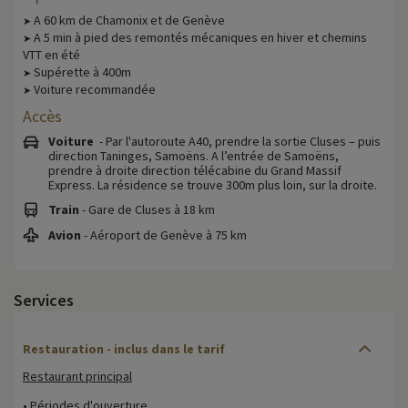
A 60 km de Chamonix et de Genève
➤
A 5 min à pied des remontés mécaniques en hiver et chemins
➤
VTT en été
Supérette à 400m
➤
Voiture recommandée
➤
Accès
Voiture
- Par l'autoroute A40, prendre la sortie Cluses – puis
direction Taninges, Samoëns. A l’entrée de Samoëns,
prendre à droite direction télécabine du Grand Massif
Express. La résidence se trouve 300m plus loin, sur la droite.
Train
- Gare de Cluses à 18 km
Avion
- Aéroport de Genève à 75 km
Services
Restauration - inclus dans le tarif
Restaurant principal
• Périodes d'ouverture