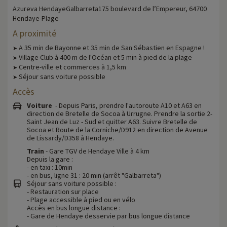
Azureva HendayeGalbarreta175 boulevard de l’Empereur, 64700
Hendaye-Plage
A proximité
A 35 min de Bayonne et 35 min de San Sébastien en Espagne !
➤
Village Club à 400 m de l'Océan et 5 min à pied de la plage
➤
Centre-ville et commerces à 1,5 km
➤
Séjour sans voiture possible
➤
Accès
Voiture
- Depuis Paris, prendre l'autoroute A10 et A63 en
direction de Bretelle de Socoa à Urrugne. Prendre la sortie 2-
Saint Jean de Luz - Sud et quitter A63. Suivre Bretelle de
Socoa et Route de la Corniche/D912 en direction de Avenue
de Lissardy/D358 à Hendaye.
Train
- Gare TGV de Hendaye Ville à 4 km
Depuis la gare :
- en taxi : 10min
- en bus, ligne 31 : 20 min (arrêt "Galbarreta")
Séjour sans voiture possible :
- Restauration sur place
- Plage accessible à pied ou en vélo
Accès en bus longue distance :
- Gare de Hendaye desservie par bus longue distance