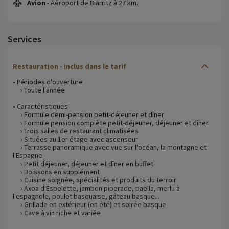
Avion
- Aéroport de Biarritz à 27 km.
Services
Restauration - inclus dans le tarif
• Périodes d'ouverture
› Toute l'année
• Caractéristiques
› Formule demi-pension petit-déjeuner et dîner
› Formule pension complète petit-déjeuner, déjeuner et dîner
› Trois salles de restaurant climatisées
› Situées au 1er étage avec ascenseur
› Terrasse panoramique avec vue sur l'océan, la montagne et
l'Espagne
› Petit déjeuner, déjeuner et dîner en buffet
› Boissons en supplément
› Cuisine soignée, spécialités et produits du terroir
› Axoa d'Espelette, jambon piperade, paëlla, merlu à
l'espagnole, poulet basquaise, gâteau basque...
› Grillade en extérieur (en été) et soirée basque
› Cave à vin riche et variée