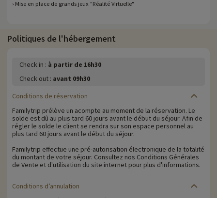
› Mise en place de grands jeux "Réalité Virtuelle"
Politiques de l'hébergement
Check in :
à partir de 16h30
Check out :
avant 09h30
Conditions de réservation
Familytrip prélève un acompte au moment de la réservation. Le
solde est dû au plus tard 60 jours avant le début du séjour. Afin de
régler le solde le client se rendra sur son espace personnel au
plus tard 60 jours avant le début du séjour.
Familytrip effectue une pré-autorisation électronique de la totalité
du montant de votre séjour. Consultez nos Conditions Générales
de Vente et d'utilisation du site internet pour plus d'informations.
Conditions d’annulation
Le solde de la réservation est dû au plus tard 60 jours avant le
début du séjour. Le client reçoit un rappel de paiement du solde
de la réservation par e-mail 65 jours avant le début du séjour.