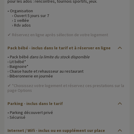
pour les ados : rencontres, tournois sportifs, jeux.
• Organisation
› Ouvert 5 jours sur 7
› 1 veillée
› Rdv ados
✔ Réservez en ligne après sélection de votre logement
Pack bébé - inclus dans le tarif et à réserver en ligne
• Pack bébé
dans la limite du stock disponible
› Lit bébé*
› Baignoire*
› Chaise haute et rehausseur au restaurant
› Biberonnerie en journée
✔ *Choisissez votre logement et réservez ces prestations sur la
page Options
Parking - inclus dans le tarif
• Parking découvert privé
› Sécurisé
Internet / Wifi - inclus ou en supplément sur place