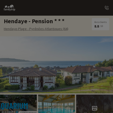
Family
trip
Hendaye - Pension
Avis clients
8.8
/10
Hendaye-Plage - Pyrénées-Atlantiques (64)