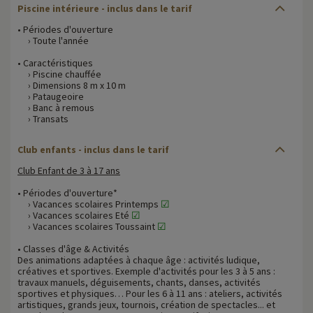
Piscine intérieure - inclus dans le tarif
• Périodes d'ouverture
› Toute l'année
• Caractéristiques
› Piscine chauffée
› Dimensions 8 m x 10 m
› Pataugeoire
› Banc à remous
› Transats
Club enfants - inclus dans le tarif
Club Enfant de 3 à 17 ans
• Périodes d'ouverture*
› Vacances scolaires Printemps
☑
› Vacances scolaires Eté
☑
› Vacances scolaires Toussaint
☑
• Classes d'âge & Activités
Des animations adaptées à chaque âge : activités ludique,
créatives et sportives. Exemple d'activités pour les 3 à 5 ans :
travaux manuels, déguisements, chants, danses, activités
sportives et physiques… Pour les 6 à 11 ans : ateliers, activités
artistiques, grands jeux, tournois, création de spectacles... et