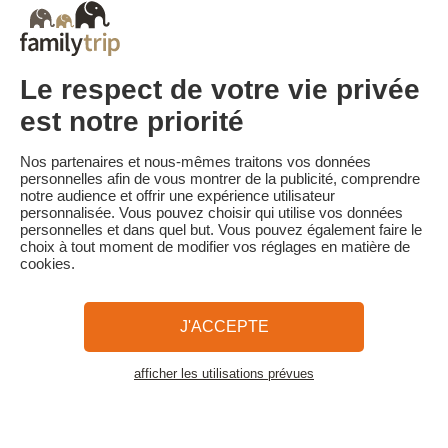
Les pénalités d'annulation sont calculées sur la base du barème
suivant :
• Annulation 60 jours ou plus avant la date de début du séjour :
acompte conservé
Le respect de votre vie privée
• Annulation moins de 60 jours avant la date de début du séjour :
100 % du prix du séjour est conservé
est notre priorité
Familytrip vous conseille de souscrire l'assurance annulation de
son partenaire AREAS Assurances. Souscrivez au moment de la
Nos partenaires et nous-mêmes traitons vos données
réservation ou dans les 48h suivant votre réservation par
personnelles afin de vous montrer de la publicité, comprendre
téléphone.
notre audience et offrir une expérience utilisateur
personnalisée. Vous pouvez choisir qui utilise vos données
personnelles et dans quel but. Vous pouvez également faire le
choix à tout moment de modifier vos réglages en matière de
cookies.
Familytrip
© 2026 Familytrip
Qui sommes-nous?
CGV et Charte de Confidentialité
J'ACCEPTE
La Presse parle de nous
Partenaires
FAQ
Blog
Plan du site
afficher les utilisations prévues
Voir les logements
Paiement sécurisé
Réalisé par Sooyoos