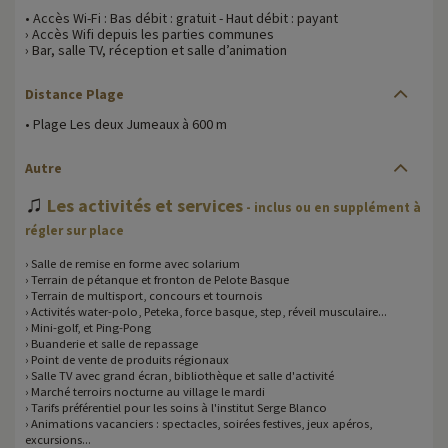
• Accès Wi-Fi : Bas débit : gratuit - Haut débit : payant
› Accès Wifi depuis les parties communes
› Bar, salle TV, réception et salle d’animation
Distance Plage
• Plage Les deux Jumeaux à 600 m
Autre
♫
Les activités et services
- inclus ou en supplément à
régler sur place
› Salle de remise en forme avec solarium
› Terrain de pétanque et fronton de Pelote Basque
› Terrain de multisport, concours et tournois
› Activités water-polo, Peteka, force basque, step, réveil musculaire...
› Mini-golf, et Ping-Pong
› Buanderie et salle de repassage
› Point de vente de produits régionaux
› Salle TV avec grand écran, bibliothèque et salle d'activité
› Marché terroirs nocturne au village le mardi
› Tarifs préférentiel pour les soins à l'institut Serge Blanco
› Animations vacanciers : spectacles, soirées festives, jeux apéros,
excursions...