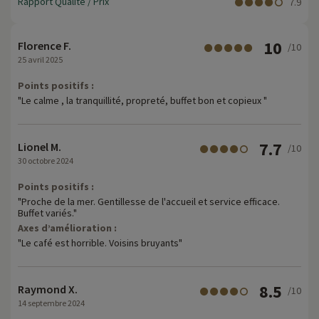
Rapport Qualité / Prix
7.9
10
Florence F.
/10
25 avril 2025
Points positifs :
"Le calme , la tranquillité, propreté, buffet bon et copieux "
7.7
Lionel M.
/10
30 octobre 2024
Points positifs :
"Proche de la mer. Gentillesse de l'accueil et service efficace.
Buffet variés."
Axes d’amélioration :
"Le café est horrible. Voisins bruyants"
8.5
Raymond X.
/10
14 septembre 2024