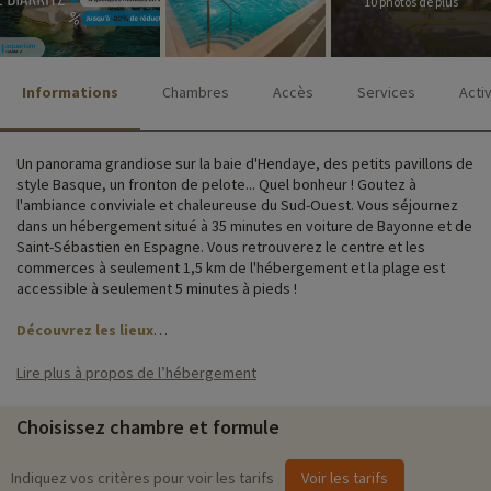
10 photos de plus
Informations
Chambres
Accès
Services
Acti
Un panorama grandiose sur la baie d'Hendaye, des petits pavillons de
style Basque, un fronton de pelote... Quel bonheur ! Goutez à
l'ambiance conviviale et chaleureuse du Sud-Ouest. Vous séjournez
dans un hébergement situé à 35 minutes en voiture de Bayonne et de
Saint-Sébastien en Espagne. Vous retrouverez le centre et les
commerces à seulement 1,5 km de l'hébergement et la plage est
accessible à seulement 5 minutes à pieds !
Découvrez les lieux
La résidence met à disposition plusieurs services et équipements
Lire plus à propos de l’hébergement
pour faciliter votre séjour à Hendaye, notamment un parking, une
formule de restauration, une piscine mais aussi le club enfants.
Choisissez chambre et formule
Les logements sont répartis dans de petits pavillons typiques dans
un parc arboré. Vous pourrez profiter d'une terrasse ou d'un balcon
Indiquez vos critères pour voir les tarifs
Voir les tarifs