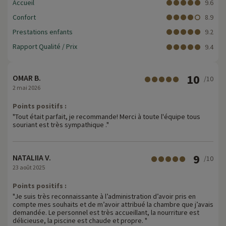
Accueil
9.6
› 5 pistes (2 vertes, 2 bleues, 1 rouge)
Confort
8.9
Prestations enfants
9.2
Plus d'informations
Rapport Qualité / Prix
9.4
• Animaux de compagnie non admis
10
OMAR B.
/10
2 mai 2026
Points positifs :
"Tout était parfait, je recommande! Merci à toute l'équipe tous
souriant est très sympathique ."
9
NATALIIA V.
/10
23 août 2025
Points positifs :
"Je suis très reconnaissante à l’administration d’avoir pris en
compte mes souhaits et de m’avoir attribué la chambre que j’avais
demandée. Le personnel est très accueillant, la nourriture est
délicieuse, la piscine est chaude et propre. "