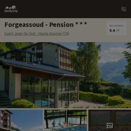
Family
trip
Forgeassoud - Pension
Avis clients
9.4
/10
Saint Jean de Sixt - Haute-Savoie (74)