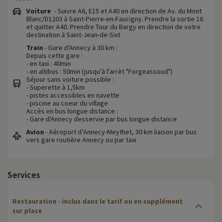
Voiture
- Suivre A6, E15 et A40 en direction de Av. du Mont
Blanc/D1203 à Saint-Pierre-en-Faucigny. Prendre la sortie 16
et quitter A40. Prendre Tour du Bargy en direction de votre
destination à Saint-Jean-de-Sixt
Train
- Gare d'Annecy à 30 km :
Depuis cette gare :
- en taxi : 40min
- en altibus : 50min (jusqu'à l'arrèt "Forgeassoud")
Séjour sans voiture possible :
- Superette à 1,5km
- pistes accessibles en navette
- piscine au coeur du village
Accès en bus longue distance :
- Gare d'Annecy desservie par bus longue distance
Avion
- Aéroport d’Annecy-Meythet, 30 km liaison par bus
vers gare routière Annecy ou par taxi
Services
Restauration - inclus dans le tarif ou en supplément
sur place