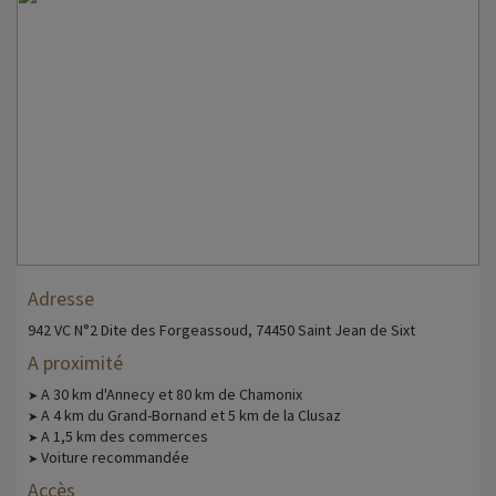
Adresse
942 VC N°2 Dite des Forgeassoud, 74450 Saint Jean de Sixt
A proximité
A 30 km d'Annecy et 80 km de Chamonix
➤
A 4 km du Grand-Bornand et 5 km de la Clusaz
➤
A 1,5 km des commerces
➤
Voiture recommandée
➤
Accès