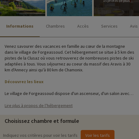
15 photos de plus
Informations
Chambres
Accès
Services
Avis
Venez savourer des vacances en famille au cœur de la montagne
dans le village de Forgeassoud. Cet hébergement se situe à 5 km des
pistes de la Clusaz où vous retrouverez de nombreuses pistes de ski
adaptées à tous. Vous séjournez au coeur du massif des Aravis à 30
km d'Annecy ainsi qu'à 80 km de Chamonix.
Découvrez les lieux
Le village de Forgeassoud dispose d'un ascenseur, d'un salon avec
piano, d'une piscine intérieure et d'un espace détente. Au restaurant,
profitez de la vue panoramique sur la chaîne des Aravis. Tout est
Lire plus à propos de l’hébergement
prévu pour que votre séjour se passe dans le confort et la bonne
humeur, des animations pour petits et grands sont prévues et
Choisissez chambre et formule
surtout beaucoup d'activités à faire en famille.
Activités famille sur place
Indiquez vos critères pour voir les tarifs
Voir les tarifs