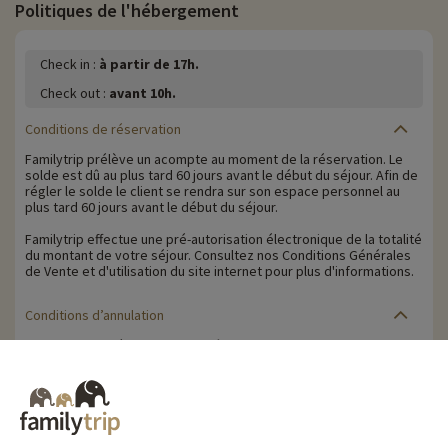
Politiques de l'hébergement
Check in :
à partir de 17h.
Check out :
avant 10h.
Conditions de réservation
Familytrip prélève un acompte au moment de la réservation. Le
solde est dû au plus tard 60 jours avant le début du séjour. Afin de
régler le solde le client se rendra sur son espace personnel au
plus tard 60 jours avant le début du séjour.
Familytrip effectue une pré-autorisation électronique de la totalité
du montant de votre séjour. Consultez nos Conditions Générales
de Vente et d'utilisation du site internet pour plus d'informations.
Conditions d’annulation
Le solde de la réservation est dû au plus tard 60 jours avant le
début du séjour. Le client reçoit un rappel de paiement du solde
de la réservation par e-mail 65 jours avant le début du séjour.
Les pénalités d'annulation sont calculées sur la base du barème
suivant :
• Annulation 60 jours ou plus avant la date de début du séjour :