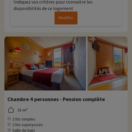
Indiquez vos critères pour connaitre les
disponibilités de ce logement
Le restaurant
Modifier
Vous profiterez d'une formule tout compris pour un séjour en toute
simplicité avec les repas proposés sous forme de buffet. Vos
bout'chou pourront profiter de repas adaptés avec des petits pots
et compotes. Vous aurez la possibilité de réserver des paniers repas
auprès de la réception.
Découvrez la région et activités famille
La station de Saint Jean de Sixt est idéale pour les amateurs de sport
d'hiver comme le ski, le snowboard ou la luge. Cette station-village
offre un cadre authentique centré autour d'un riche patrimoine
historique avec ses chalets traditionnels enneigés et son église.
Profitez de la saison hivernale pour déguster les spécialités
savoyardes dans les bars et restaurants environnants.
Chambre 4 personnes - Pension complète
A l'arrivée des beaux jours, les pistes de ski se transforment pour
21 m²
laisser place aux activités de luge d'été avec des descentes en
bouée. Certaines activités aquatiques peuvent être praticables dans
2 lits simples
les lacs de la région comme le paddle, le canoë, le wake board ou
2 lits superposés
encore le pédalo.
Salle de bain