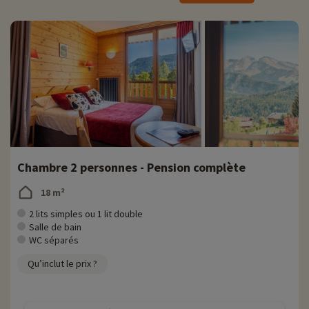
Pour des informations très précises sur les activités à faire sur place
(date d'ouverture, âge pour les club, contenu du pack bébé...),
cliquez ici !
Après une bonne journée de ski ou de randonnée, faites un tour à la
piscine chauffée de la résidence qui ravira toute la famille. Les
enfants pourront barboter l'été dans la pataugeoire extérieure. Vous
aurez également accès à l'espace détente comprenant : un bain
norvégien et un sauna pour une séance de relaxation optimale. Une
salle de remise en forme vous est ouverte pour des séances de
musculation et fitness.
Chambre 2 personnes - Pension complète
Vos enfants seront accueillis en club dès 3 mois et jusqu'à 17 ans. Ils
participeront à des animations et activités en groupe comme des
18 m²
grands jeux, des activités sportives mais encore des projets
artistiques et ludiques. Lors de la saison hivernale, vos enfants
2 lits simples ou 1 lit double
seront accompagnés à l'école de ski de la Clusaz.
Salle de bain
WC séparés
Profitez également d'installations ludiques comme une table de
Qu’inclut le prix ?
billard, un baby-foot, un terrain de pétanque, des tables de ping-
pong ainsi qu'un terrain multisports pour des activités de plein air ou
bien couvertes. Les plus mélomanes pourront retrouver un piano au
sein du salon de la résidence.