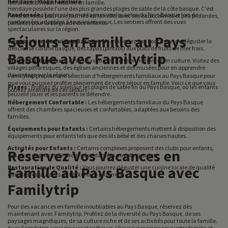
Hendaye : Plage Familiale
fait une activité amusante en famille.
Hendaye possède l'une des plus grandes plages de sable de la côte basque. C'est
Randonnée :
Explorez les montagnes verdoyantes du Pays Basque lors de
l'endroit idéal pour une journée en famille, avec ses eaux calmes et peu profondes,
randonnées adaptées à tous les niveaux. Les sentiers offrent des vues
parfaites pour la baignade des enfants.
spectaculaires sur la région.
Séjours en Famille au Pays
Dégustation de Cuisine Basque :
Ne manquez pas l'occasion de déguster la
délicieuse cuisine basque, des tapas (pintxos) aux plats de fruits de mer frais.
Basque avec Familytrip
Visites Culturelles :
Le Pays Basque est riche en histoire et en culture. Visitez des
villages pittoresques, des églises anciennes et des musées pour en apprendre
davantage sur la région.
Familytrip propose une sélection d'hébergements familiaux au Pays Basque pour
que vous puissiez profiter pleinement de votre séjour en famille. Voici ce que vous
Plages :
Profitez du soleil sur les plages de sable fin du Pays Basque, où les enfants
pouvez attendre de ces séjours :
peuvent jouer et les parents se détendre.
Hébergement Confortable :
Les hébergements familiaux du Pays Basque
offrent des chambres spacieuses et confortables, adaptées aux besoins des
familles.
Équipements pour Enfants :
Certains hébergements mettent à disposition des
équipements pour enfants tels que des lits bébé et des chaises hautes.
Activités pour Enfants :
Certains complexes proposent des clubs pour enfants,
Réservez Vos Vacances en
des aires de jeux et des activités adaptées aux plus jeunes.
Famille au Pays Basque avec
Restauration de Qualité :
Vous pourrez déguster une cuisine locale de qualité
dans les restaurants de l'hôtel ou à proximité.
Familytrip
Pour des vacances en famille inoubliables au Pays Basque, réservez dès
maintenant avec Familytrip. Profitez de la diversité du Pays Basque, de ses
paysages magnifiques, de sa culture riche et de ses activités pour toute la famille.
Avec Familytrip, vous pouvez planifier un séjour sur mesure pour votre famille et