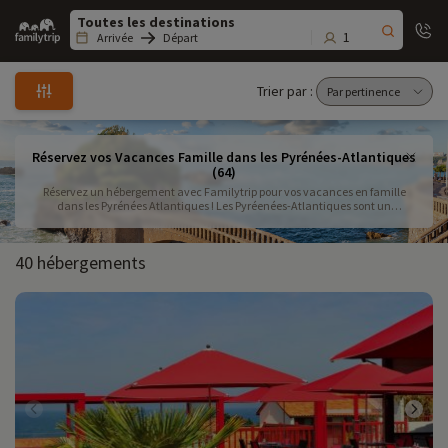
Family
trip
1
Arrivée
Départ
Trier par :
Réservez vos Vacances Famille dans les Pyrénées-Atlantiques
(64)
Réservez un hébergement avec Familytrip pour vos vacances en famille
dans les Pyrénées Atlantiques ! Les Pyréenées-Atlantiques sont un
département entre mer et montagne. Vous allez pouvoir dans la même
semaine de vacances faire une rando en moyenne montagne et vous
baigner dans une baie splendide à Saint Jean de Luz . Découvrez notre
40 hébergements
sélection de destinations Familytrip pour votre séjour en famille dans les
Pyrénées Atlantiques