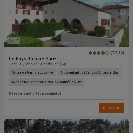
1
/
13
(7.7/10)
Le Pays Basque Sare
Sare - Pyrénées-Atlantiques (64)
Séjour en Formule Locative
Clubs enfants de 3 mois à 14 ans inclus
Accès à la piscine municipale chauffée à 50 m
Découvrir activités à proximité
Réserver