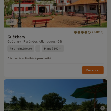
1
/
19
(8.8/10)
Guéthary
Guéthary - Pyrénées-Atlantiques (64)
Piscine intérieure
Plage à 500 m
Découvrir activités à proximité
Réserver