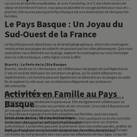
vacances en famille inoubliables, et avec Familytrip, le n°1 des réservations de
séjour en famille en France, vous pouvez planifier le voyage parfait pour vous et vos
proches. Découvrez pourquoi le Pays Basque est une destination de rêve pour les
familles.
Le Pays Basque : Un Joyau du
Sud-Ouest de la France
Le Pays Basque est réputé pour sa diversité géographique, allant des montagnes
verdoyantes aux plages de sable fin en passant par les villes pittoresques. Que vous
souhaitiez vous détendre sur la plage, explorer les montagnes ou vous immerger
dans la culture basque, cette région a tout à offrir.
Biarritz : La Perle de la Côte Basque
Biarritz, située sur la côte basque, est célèbre pour ses plages de surf légendaires.
C'est un endroit idéal pour les amateurs de glisse, qu'ils soient débutants ou
expérimentés. Les familles peuvent également se détendre sur les plages de sable
fin et explorer la ville avec son architecture élégante et son ambiance
décontractée.
Activités en Famille au Pays
Bayonne : Ville Historique
Bayonne est une ville chargée d'histoire, avec ses rues étroites, ses maisons à
Basque
colombages et sa cathédrale majestueuse. Elle est également célèbre pour sa
gastronomie, en particulier son jambon et son chocolat. Une visite à Bayonne est
un voyage dans le temps pour toute la famille.
Le Pays Basque regorge d'activités adaptées aux familles, que vous soyez
Saint-Jean-de-Luz : Charme Authentique
amateurs de plein air, de culture ou de détente. Voici quelques-unes des activités
Saint-Jean-de-Luz est un petit port de pêche pittoresque avec un charme
incontournables pour les familles au Pays Basque :
authentique. Les familles peuvent se promener dans ses ruelles pavées, profiter de
Surf :
Le Pays Basque est l'une des destinations de surf les plus prisées d'Europe.
la plage et déguster des spécialités basques dans les restaurants locaux.
Les écoles de surf proposent des cours pour les débutants de tous âges, ce qui en