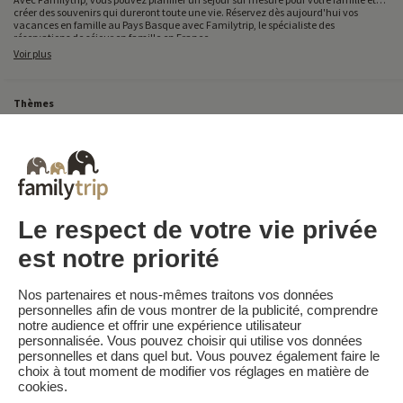
créer des souvenirs qui dureront toute une vie. Réservez dès aujourd'hui vos
vacances en famille au Pays Basque avec Familytrip, le spécialiste des
réservations de séjour en famille en France.
Voir plus
Thèmes
Tous Nos Week-ends en Famille
Vacances Dernière Minute en France
Court séjour de dernière minute
Toutes Nos Vacances en Famille en France
Court séjour Insolite
Vacances en camping en France
Destinations
Vacances au Ski en France
Le respect de votre vie privée
est notre priorité
Familytrip
© 2026 Familytrip
Nos partenaires et nous-mêmes traitons vos données
Qui sommes-nous?
CGV et Charte de Confidentialité
personnelles afin de vous montrer de la publicité, comprendre
notre audience et offrir une expérience utilisateur
La Presse parle de nous
Partenaires
FAQ
Blog
Plan du site
personnalisée. Vous pouvez choisir qui utilise vos données
personnelles et dans quel but. Vous pouvez également faire le
choix à tout moment de modifier vos réglages en matière de
Paiement sécurisé
Réalisé par Sooyoos
cookies.