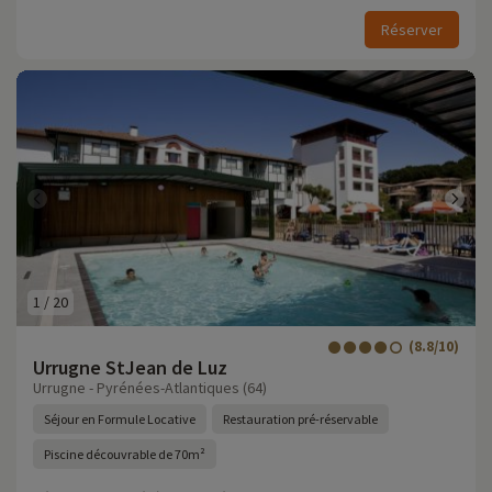
Réserver
1
/
20
(8.8/10)
Urrugne StJean de Luz
Urrugne - Pyrénées-Atlantiques (64)
Séjour en Formule Locative
Restauration pré-réservable
Piscine découvrable de 70m²