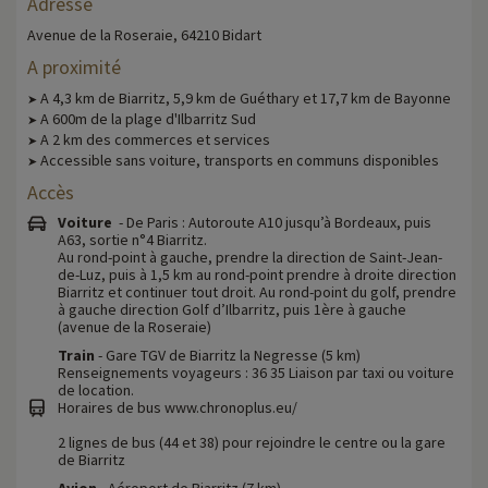
Adresse
Avenue de la Roseraie, 64210 Bidart
A proximité
A 4,3 km de Biarritz, 5,9 km de Guéthary et 17,7 km de Bayonne
➤
A 600m de la plage d'Ilbarritz Sud
➤
A 2 km des commerces et services
➤
Accessible sans voiture, transports en communs disponibles
➤
Accès
Voiture
- De Paris : Autoroute A10 jusqu’à Bordeaux, puis
A63, sortie n°4 Biarritz.
Au rond-point à gauche, prendre la direction de Saint-Jean-
de-Luz, puis à 1,5 km au rond-point prendre à droite direction
Biarritz et continuer tout droit. Au rond-point du golf, prendre
à gauche direction Golf d’Ilbarritz, puis 1ère à gauche
(avenue de la Roseraie)
Train
- Gare TGV de Biarritz la Negresse (5 km)
Renseignements voyageurs : 36 35 Liaison par taxi ou voiture
de location.
Horaires de bus www.chronoplus.eu/
2 lignes de bus (44 et 38) pour rejoindre le centre ou la gare
de Biarritz
Avion
- Aéroport de Biarritz (7 km)