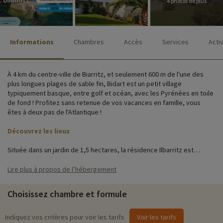
4 photos de plus
Informations
Chambres
Accès
Services
Acti
À 4 km du centre-ville de Biarritz, et seulement 600 m de l'une des
plus longues plages de sable fin, Bidart est un petit village
typiquement basque, entre golf et océan, avec les Pyrénées en toile
de fond ! Profitez sans retenue de vos vacances en famille, vous
êtes à deux pas de l'Atlantique !
Découvrez les lieux
Située dans un jardin de 1,5 hectares, la résidence Ilbarritz est
composée de 3 bâtiments à l'architecture typiquement basque qui
entourent la piscine bordée de lauriers roses. La réception avec ses
Lire plus à propos de l’hébergement
poutres et son salon en pierre de Rhune rappelle les cidreries
typiques du pays basque. Cette résidence 4 étoiles propose de
Choisissez chambre et formule
nombreux services et équipements pour profiter de votre séjour
avec enfants : Service de petit-déjeuner, piscine, activités pour toute
la famille, laverie, parking, wifi, service de prêt (matériel, jeux de
Indiquez vos critères pour voir les tarifs
Voir les tarifs