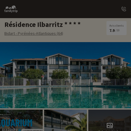
Family
trip
Résidence Ilbarritz
Avis clients
7.9
/10
Bidart - Pyrénées-Atlantiques (64)