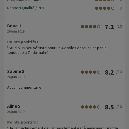
Rapport Qualité / Prix
8
7.2
Boue H.
/10
26 juin 2019
Points positifs :
"Studio un peu vétuste pour un 4 etoiles et reveiller par la
tondeuse a 7h du matin"
8.2
Sabine S.
/10
26 juin 2019
Aucun commentaire
8.5
Aline S.
/10
26 juin 2019
Points positifs :
"Un rafraichissement de l'apparetement est à envisager. Grande