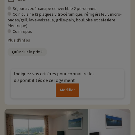
Plus d'informations
Séjour avec 1 canapé convertible 2 personnes
Coin cuisine (2 plaques vitrocéramique, réfrigérateur, micro-
• Animaux de compagnie acceptés, en supplément
ondes/grill, lave-vaisselle, grille-pain, bouilloire et cafetière
• Personnes à mobilité réduite accompagnement obligatoire
électrique)
Coin repas
Plus d'infos
Qu’inclut le prix ?
Indiquez vos critères pour connaitre les
disponibilités de ce logement
Modifier