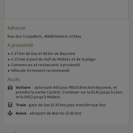
Adresse
Rue des Craquillots, 40660 Moliets et Maa
A proximité
A 37 km de Dax et 66 km de Bayonne
➤
A 15 min à pied du Golf du Moliets et de la plage
➤
Commerces et restaurants à proximité
➤
Véhicule fortement recommandé
➤
Accès
Voiture
- autoroute A63 puis RN10 direction Bayonne, et
prendre la sortie Castets. Continuer sur la D142 jusqu'à Léon
et la D652 jusqu'à Moliets
Train
- gare de Dax (à 35 km) puis transfert par bus
Avion
- aéroport de Biarritz (à 65 km)