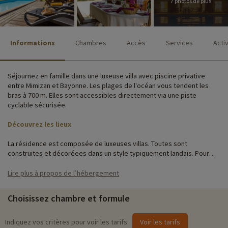
7 photos de plus
Informations
Chambres
Accès
Services
Acti
Séjournez en famille dans une luxeuse villa avec piscine privative
entre Mimizan et Bayonne. Les plages de l'océan vous tendent les
bras à 700 m. Elles sont accessibles directement via une piste
cyclable sécurisée.
Découvrez les lieux
La résidence est composée de luxeuses villas. Toutes sont
construites et décoréees dans un style typiquement landais. Pour
goûter un peu plus au luxe, un panier d'accueil vous attend à votre
arrivée et des viennoiseries sont livrées le premier matin. On ne fait
Lire plus à propos de l’hébergement
pas deux fois une bonne première impression !
Choisissez chambre et formule
Chaque villa dispose de sa propre piscine avec sa terrasse en bois :
vos enfants vont adorer.
Indiquez vos critères pour voir les tarifs
Voir les tarifs