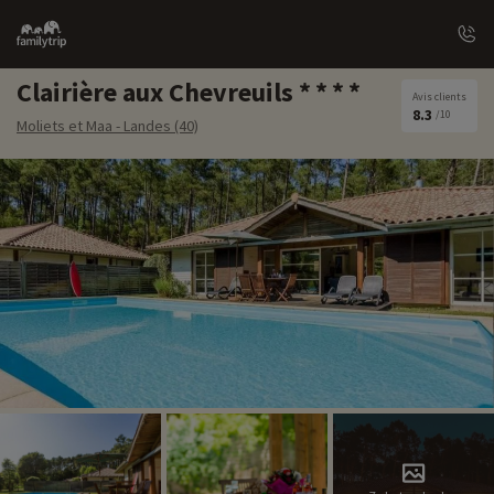
Family
trip
Clairière aux Chevreuils
Avis clients
8.3
/10
Moliets et Maa - Landes (40)