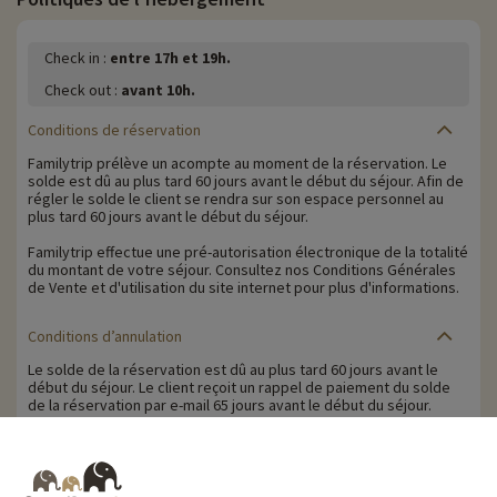
Check in :
entre 17h et 19h.
Check out :
avant 10h.
Conditions de réservation
Familytrip prélève un acompte au moment de la réservation. Le
solde est dû au plus tard 60 jours avant le début du séjour. Afin de
régler le solde le client se rendra sur son espace personnel au
plus tard 60 jours avant le début du séjour.
Familytrip effectue une pré-autorisation électronique de la totalité
du montant de votre séjour. Consultez nos Conditions Générales
de Vente et d'utilisation du site internet pour plus d'informations.
Conditions d’annulation
Le solde de la réservation est dû au plus tard 60 jours avant le
début du séjour. Le client reçoit un rappel de paiement du solde
de la réservation par e-mail 65 jours avant le début du séjour.
Les pénalités d'annulation sont calculées sur la base du barème
suivant :
• Annulation 60 jours ou plus avant la date de début du séjour :
acompte conservé