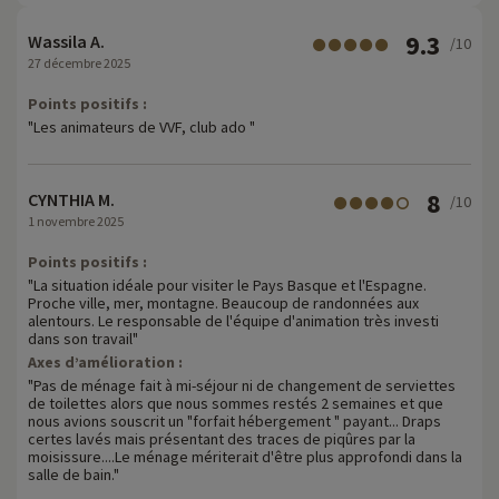
9.3
Wassila A.
/10
27 décembre 2025
Points positifs :
"Les animateurs de VVF, club ado "
8
CYNTHIA M.
/10
1 novembre 2025
Points positifs :
"La situation idéale pour visiter le Pays Basque et l'Espagne.
Proche ville, mer, montagne. Beaucoup de randonnées aux
alentours. Le responsable de l'équipe d'animation très investi
dans son travail"
Axes d’amélioration :
"Pas de ménage fait à mi-séjour ni de changement de serviettes
de toilettes alors que nous sommes restés 2 semaines et que
nous avions souscrit un "forfait hébergement " payant... Draps
certes lavés mais présentant des traces de piqûres par la
moisissure....Le ménage mériterait d'être plus approfondi dans la
salle de bain."