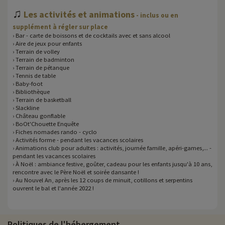
♫
Les activités et animations
- inclus ou en
supplément à régler sur place
› Bar - carte de boissons et de cocktails avec et sans alcool
› Aire de jeux pour enfants
› Terrain de volley
› Terrain de badminton
› Terrain de pétanque
› Tennis de table
› Baby-foot
› Bibliothèque
› Terrain de basketball
› Slackline
› Château gonflable
› BoOt'Chouette Enquête
› Fiches nomades rando - cyclo
› Activités forme - pendant les vacances scolaires
› Animations club pour adultes : activités, journée famille, apéri-games,... -
pendant les vacances scolaires
› À Noël : ambiance festive, goûter, cadeau pour les enfants jusqu'à 10 ans,
rencontre avec le Père Noël et soirée dansante !
› Au Nouvel An, après les 12 coups de minuit, cotillons et serpentins
ouvrent le bal et l'année 2022 !
Politiques de l'hébergement