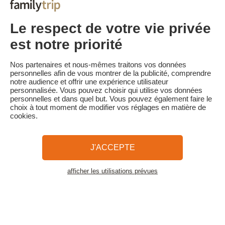
• Annulation moins de 60 jours avant la date de début du séjour :
100 % du prix du séjour
Le respect de votre vie privée
Familytrip vous conseille de souscrire l'assurance annulation de
son partenaire AREAS Assurances. Souscrivez au moment de la
est notre priorité
réservation ou dans les 24h suivant votre réservation par
téléphone.
Nos partenaires et nous-mêmes traitons vos données
Pour les clients bénéficiant d’une aide VACAF, en cas d’annulation,
personnelles afin de vous montrer de la publicité, comprendre
VACAF retire son aide et et les pénalités d’annulation ci-dessus
notre audience et offrir une expérience utilisateur
s'appliquent sur la totalité du montant séjour.
personnalisée. Vous pouvez choisir qui utilise vos données
personnelles et dans quel but. Vous pouvez également faire le
choix à tout moment de modifier vos réglages en matière de
cookies.
Familytrip
© 2026 Familytrip
Qui sommes-nous?
CGV et Charte de Confidentialité
J'ACCEPTE
La Presse parle de nous
Partenaires
FAQ
Blog
Plan du site
afficher les utilisations prévues
Voir les logements
Paiement sécurisé
Réalisé par Sooyoos
Appelez-nous au
Besoin d’aide ?
09 72 26 99 33