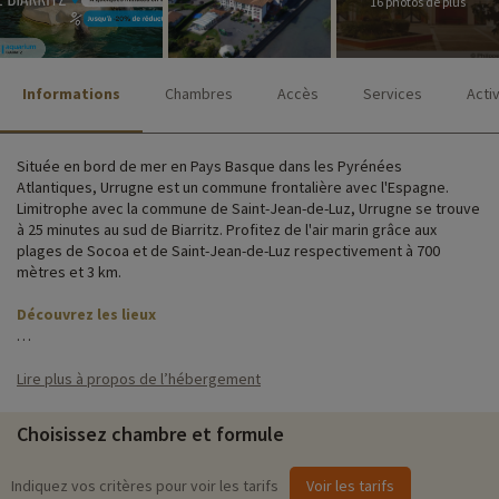
16 photos de plus
Informations
Chambres
Accès
Services
Acti
Située en bord de mer en Pays Basque dans les Pyrénées
Atlantiques, Urrugne est un commune frontalière avec l'Espagne.
Limitrophe avec la commune de Saint-Jean-de-Luz, Urrugne se trouve
à 25 minutes au sud de Biarritz. Profitez de l'air marin grâce aux
plages de Socoa et de Saint-Jean-de-Luz respectivement à 700
mètres et 3 km.
Découvrez les lieux
Le Village Club Urrugne vous accueille au cœur du Pays Basque en
bord de plage. Ce Village Club est composé d'appartements en
Lire plus à propos de l’hébergement
location de vacances avec une architecture typique basque. Les
logements sont répartis dans des bâtiments sur deux niveaux et sont
Choisissez chambre et formule
accessibles par ascenseurs.
Votre établissement dispose de services et commodités facilitant
Indiquez vos critères pour voir les tarifs
Voir les tarifs