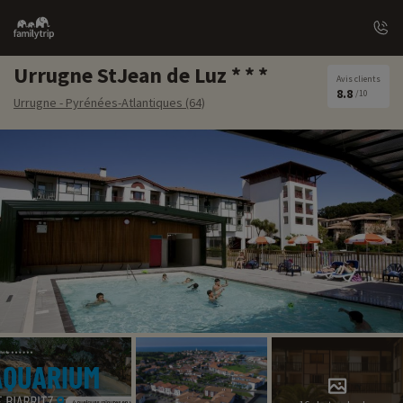
Family
trip
Urrugne StJean de Luz
Avis clients
8.8
/10
Urrugne - Pyrénées-Atlantiques (64)