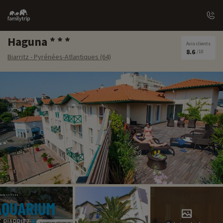
Family
trip
Haguna
Avis clients
8.6
/10
Biarritz - Pyrénées-Atlantiques (64)