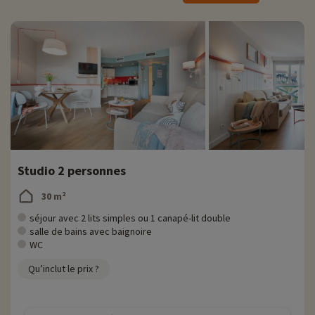
dispose des équipements suivants : réfrigérateur, four à micro-
ondes, plaques de cuisson vitrocéramiques, grille-pain, cafetière,
bouilloire, lave-vaisselle, aspirateur, téléphone avec ligne directe,
climatisation et TV.
Activités famille sur place
Pour des informations très précises sur les activités à faire sur place
(date d'ouverture, âge pour les club, contenu du pack bébé...),
cliquez ici !
Concernant les activités sur place, vos enfants auront la possibilité
d'emprunter des jeux de société et des livres à la résidence ou bien
Studio 2 personnes
s'amuser dans l'aire de jeux. Quant aux parents, ils pourront se laisser
chouchouter au centre bien-être de la résidence qui possède des
30 m²
cabines de soins, un hammam et un sauna (en supplément), ou au
centre balnéothérapie Thalmar de Biarritz à seulement 2 km,
séjour avec 2 lits simples ou 1 canapé-lit double
accessible via une navette.
salle de bains avec baignoire
WC
Découvrez la région et activités famille
Qu’inclut le prix ?
Biarritz est célèbre pour ses superbes plages, dont la Grande Plage
qui est la plus emblématique. Elle attire des surfeurs du monde entier
grâce à ses vagues impressionnantes. La ville est considérée comme