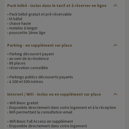
Pack bébé - inclus dans le tarif et à réserver en ligne
• Pack bébé gratuit et pré-réservable
› lit bébé
› chaise haute
› matelas à langer
› poussette 2ème âge
Parking - en supplément sur place
• Parking découvert payant
› au sein de la résidence
› 88 places
› réservation conseillée
• Parkings publics découverts payants
› à 200 et 500 mètres
Internet / Wifi - inclus ou en supplément sur place
• Wifi Basic gratuit
› Disponible directement dans votre logement et à la réception
› Wifi permettant la consultation email
• Wifi Basic Full Access en supplément
› Disponible directement dans votre logement