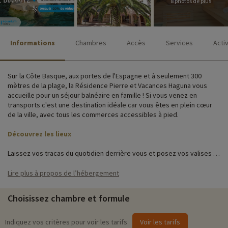
8 photos de plus
Informations
Chambres
Accès
Services
Acti
Sur la Côte Basque, aux portes de l'Espagne et à seulement 300
mètres de la plage, la Résidence Pierre et Vacances Haguna vous
accueille pour un séjour balnéaire en famille ! Si vous venez en
transports c'est une destination idéale car vous êtes en plein cœur
de la ville, avec tous les commerces accessibles à pied.
Découvrez les lieux
Laissez vos tracas du quotidien derrière vous et posez vos valises !
Sur place vous retrouverez un espace détente, une aire de jeux ainsi
qu'un parking, un service de prêt de matériel de puériculture et
Lire plus à propos de l’hébergement
l'accès wifi.
Choisissez chambre et formule
Au coeur du quartier commerçant de Saint-Charles, la résidence vous
propose des appartements récemment rénovés, spacieux,
confortables et fonctionnels sur 5 étages. Chaque appartement
Indiquez vos critères pour voir les tarifs
Voir les tarifs