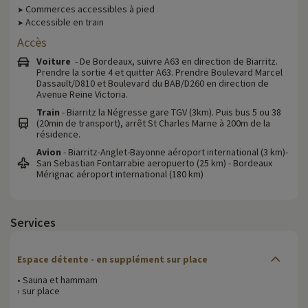
Commerces accessibles à pied
➤
Accessible en train
➤
Accès
Voiture
- De Bordeaux, suivre A63 en direction de Biarritz.
Prendre la sortie 4 et quitter A63. Prendre Boulevard Marcel
Dassault/D810 et Boulevard du BAB/D260 en direction de
Avenue Reine Victoria.
Train
- Biarritz la Négresse gare TGV (3km). Puis bus 5 ou 38
(20min de transport), arrêt St Charles Marne à 200m de la
résidence.
Avion
- Biarritz-Anglet-Bayonne aéroport international (3 km)-
San Sebastian Fontarrabie aeropuerto (25 km) - Bordeaux
Mérignac aéroport international (180 km)
Services
Espace détente - en supplément sur place
• Sauna et hammam
› sur place