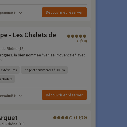
Découvrir et réserver
 proximité
e - Les Chalets de
(9/10)
-du-Rhône (13)
rtigues, la bien nommée "Venise Provençale", avec
s !
 extérieures
Plage et commerces à 300 m
s chalets
Découvrir et réserver
 proximité
Arquet
(8.9/10)
-du-Rhône (13)