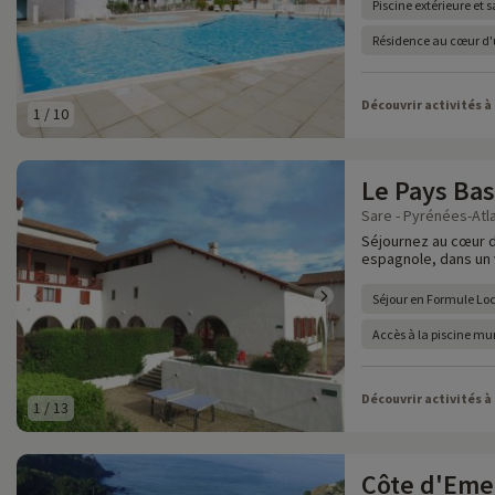
Piscine extérieure et 
Résidence au cœur d'
Découvrir activités à
1
/
10
Le Pays Ba
Sare - Pyrénées-Atla
Séjournez au cœur d
espagnole, dans un v
Séjour en Formule Lo
Accès à la piscine mu
Découvrir activités à
1
/
13
Côte d'Eme