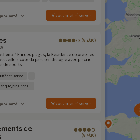
Découvrir et réserver
 proximité
es
(8.2/10)
3)
cachon à 4 km des plages, la Résidence colorée Les
ccueille à côté du parc ornithologie avec piscine
ns de sports
auffée en saison
étanque, ping-pong...
Découvrir et réserver
 proximité
ements de
s
(8.4/10)