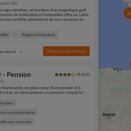
Vendée (85)
bocage vendéen, en bordure d’un magnifique golf
2
tements de la Résidence Fontenelles offre un cadre
me pour profiter pleinement de ses vacances en
auffée
Plages à 12 kilomètres
Découvrir et réserver
 proximité
 - Pension
(8.8/10)
85)
de Noirmoutier, en plein coeur d'une pinède et à
'océan, en demi-pension ou pension complète !
ade à 2km
 les vacances scolaires
auffée avec vue océan