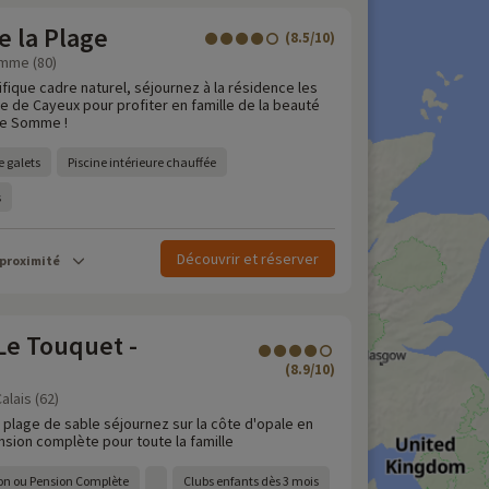
e la Plage
(8.5/10)
omme (80)
fique cadre naturel, séjournez à la résidence les
e de Cayeux pour profiter en famille de la beauté
de Somme !
e galets
Piscine intérieure chauffée
s
Découvrir et réserver
 proximité
Le Touquet -
(8.9/10)
alais (62)
 plage de sable séjournez sur la côte d'opale en
sion complète pour toute la famille
on ou Pension Complète
Clubs enfants dès 3 mois