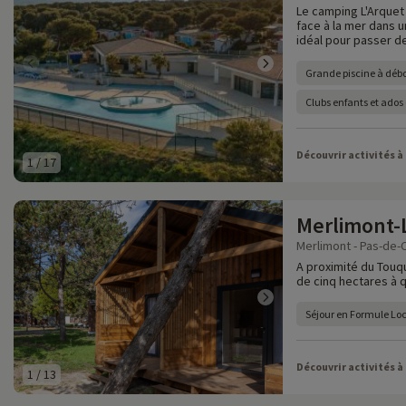
Le camping L'Arquet
face à la mer dans u
idéal pour passer de
Grande piscine à dé
Clubs enfants et ados 
Découvrir activités à
1
/
17
Merlimont-
Merlimont - Pas-de-C
A proximité du Touq
de cinq hectares à 
Séjour en Formule Lo
Découvrir activités à
1
/
13