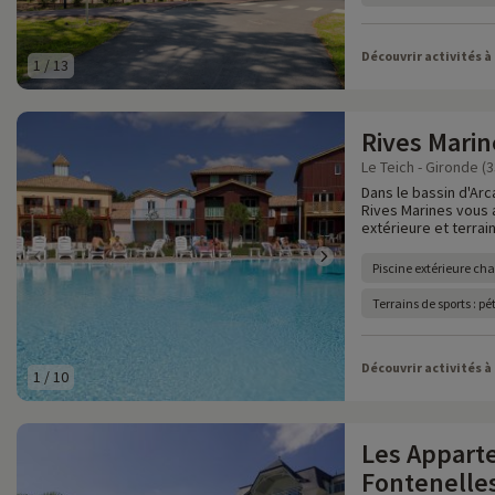
Découvrir activités à
1
/
13
Rives Marin
Le Teich - Gironde (3
Dans le bassin d'Ar
Rives Marines vous a
extérieure et terrai
Piscine extérieure ch
Terrains de sports : p
Découvrir activités à
1
/
10
Les Appart
Fontenelle