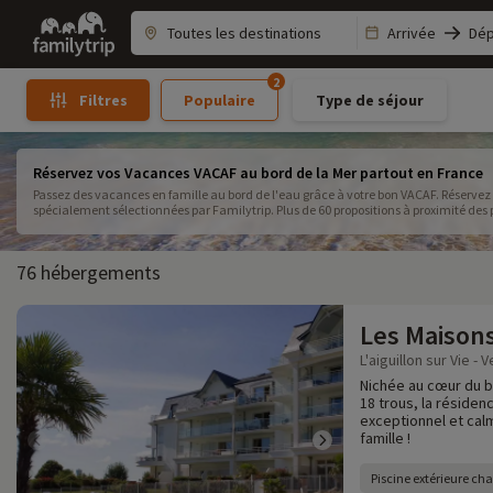
Family
Arrivée
Dép
trip
2
Populaire
Type de séjour
Filtres
Réservez vos Vacances VACAF au bord de la Mer partout en France
Passez des vacances en famille au bord de l'eau grâce à votre bon VACAF. Réservez 
spécialement sélectionnées par Familytrip. Plus de 60 propositions à proximité des pl
76 hébergements
Les Maison
L'aiguillon sur Vie - 
Nichée au cœur du 
18 trous, la résiden
exceptionnel et cal
famille !
Piscine extérieure ch