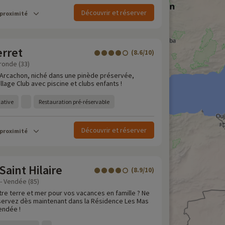
Découvrir et réserver
 proximité
erret
(8.6/10)
ronde (33)
'Arcachon, niché dans une pinède préservée,
llage Club avec piscine et clubs enfants !
cative
Restauration pré-réservable
Découvrir et réserver
 proximité
Saint Hilaire
(8.9/10)
 - Vendée (85)
tre terre et mer pour vos vacances en famille ? Ne
servez dès maintenant dans la Résidence Les Mas
Vendée !