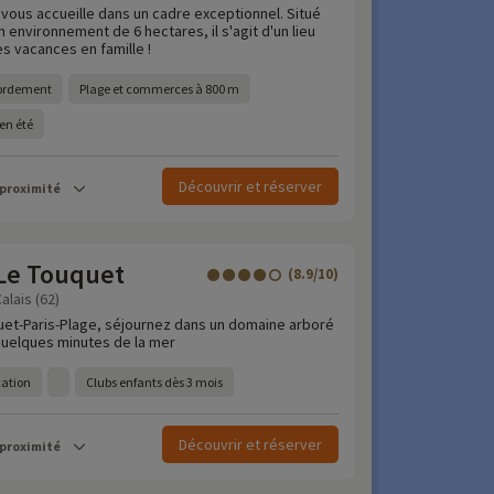
 vous accueille dans un cadre exceptionnel. Situé
n environnement de 6 hectares, il s'agit d'un lieu
s vacances en famille !
bordement
Plage et commerces à 800 m
en été
Découvrir et réserver
 proximité
Le Touquet
(8.9/10)
alais (62)
uet-Paris-Plage, séjournez dans un domaine arboré
quelques minutes de la mer
cation
Clubs enfants dès 3 mois
Découvrir et réserver
 proximité