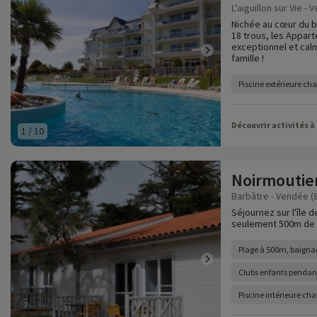
L'aiguillon sur Vie - 
Nichée au cœur du 
18 trous, les Appar
exceptionnel et cal
famille !
Piscine extérieure ch
Découvrir activités à
1
/
10
Noirmoutier
Barbâtre - Vendée (
Séjournez sur l'île 
seulement 500m de l
Plage à 500m, baign
Clubs enfants pendant
Piscine intérieure ch