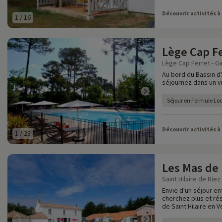
Découvrir activités à
1
/
16
Lège Cap F
Lège Cap Ferret - Gi
Au bord du Bassin d
séjournez dans un vi
Séjour en Formule Lo
Découvrir activités à
1
/
23
Les Mas de 
Saint Hilaire de Riez
Envie d'un séjour en
cherchez plus et ré
de Saint Hilaire en 