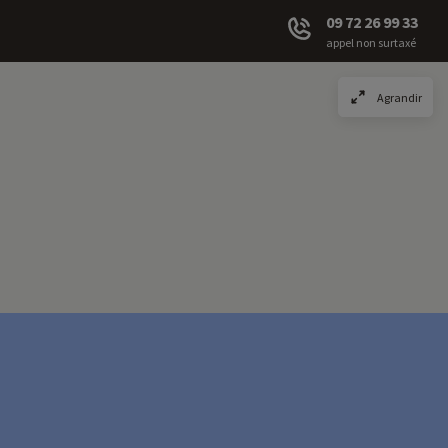
09 72 26 99 33
appel non surtaxé
Agrandir