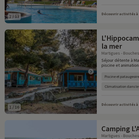
Découvrir activités à
1
/
13
L'Hippocamp
la mer
Martigues - Bouches
Séjour détente à Ma
piscine et animation
Piscine et pataugeoire
Climatisation dans le
Découvrir activités à
1
/
16
Camping L'
Martigues - Bouches