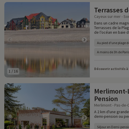
Terrasses d
Cayeux sur mer - S
Dans un cadre magni
Terrasses de la Plag
de l’océan en baie 
Au pied d'une plage d
A moins de 3h de Pari
Découvrir activités à
1
/
16
Merlimont-
Pension
Merlimont - Pas-de-C
A 2 km d'une grande
demi-pension ou pen
Séjour en Demi-pensi