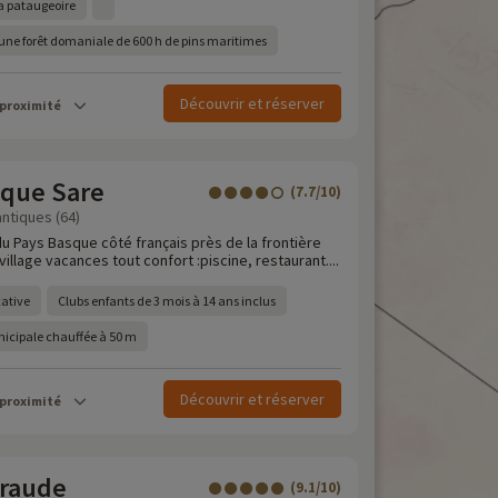
sa pataugeoire
une forêt domaniale de 600 h de pins maritimes
Découvrir et réserver
 proximité
sque Sare
(7.7/10)
ntiques (64)
u Pays Basque côté français près de la frontière
illage vacances tout confort :piscine, restaurant....
cative
Clubs enfants de 3 mois à 14 ans inclus
nicipale chauffée à 50 m
Découvrir et réserver
 proximité
raude
(9.1/10)