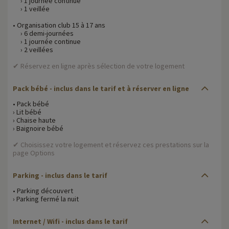
› 1 journée continue
› 1 veillée
• Organisation club 15 à 17 ans
› 6 demi-journées
› 1 journée continue
› 2 veillées
✔ Réservez en ligne après sélection de votre logement
Pack bébé
- inclus dans le tarif et à réserver en ligne
• Pack bébé
› Lit bébé
› Chaise haute
› Baignoire bébé
✔ Choisissez votre logement et réservez ces prestations sur la
page Options
Parking
- inclus dans le tarif
• Parking découvert
› Parking fermé la nuit
Internet / Wifi
- inclus dans le tarif