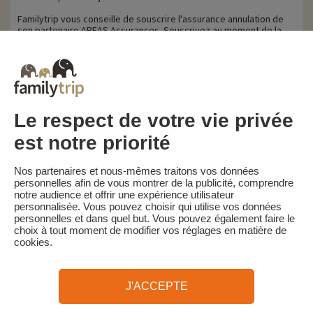
Familytrip vous conseille de souscrire l'assurance annulation de
son partenaire AREAS Assurances. Souscrivez au moment de la
réservation ou dans les 24h suivant votre réservation par
téléphone.
Pour les clients bénéficiant d’une aide VACAF, en cas d’annulation,
VACAF retire son aide et et les pénalités d’annulation ci-dessus
s'appliquent sur la totalité du montant séjour.
Le respect de votre vie privée
est notre priorité
Familytrip
© 2026 Familytrip
Nos partenaires et nous-mêmes traitons vos données
Qui sommes-nous?
CGV et Charte de Confidentialité
personnelles afin de vous montrer de la publicité, comprendre
notre audience et offrir une expérience utilisateur
La Presse parle de nous
Partenaires
FAQ
Blog
Plan du site
personnalisée. Vous pouvez choisir qui utilise vos données
personnelles et dans quel but. Vous pouvez également faire le
choix à tout moment de modifier vos réglages en matière de
Paiement sécurisé
Réalisé par Sooyoos
cookies.
Appelez-nous au
Besoin d’aide ?
J'ACCEPTE
09 72 26 99 33