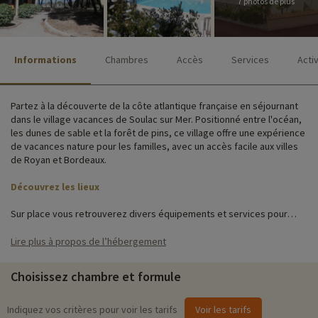
7 photos de plus
Informations
Chambres
Accès
Services
Acti
Partez à la découverte de la côte atlantique française en séjournant
dans le village vacances de Soulac sur Mer. Positionné entre l'océan,
les dunes de sable et la forêt de pins, ce village offre une expérience
de vacances nature pour les familles, avec un accès facile aux villes
de Royan et Bordeaux.
Découvrez les lieux
Sur place vous retrouverez divers équipements et services pour
faciliter votre séjour à Soulac sur Mer : piscine extérieure chauffée,
parking, accès wifi, aire de jeux et laverie.
Lire plus à propos de l’hébergement
Vous séjournerez dans de confortables appartements pouvant aller
Choisissez chambre et formule
jusqu'à 8 personnes, en plein cœur de la pinède. Idéal si vous êtes
une famille nombreuse ! Certains logements disposent d'une jolie vue
sur la mer… Ne tardez pas trop à réserver le vôtre !
Indiquez vos critères pour voir les tarifs
Voir les tarifs