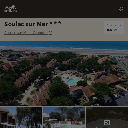
Family
trip
Soulac sur Mer
Avis clients
8.6
/10
Soulac-sur-Mer - Gironde (33)