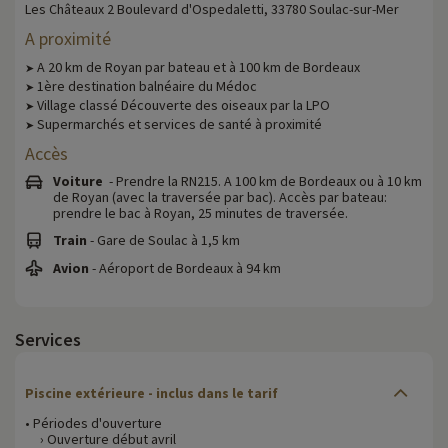
Les Châteaux 2 Boulevard d'Ospedaletti, 33780 Soulac-sur-Mer
A proximité
A 20 km de Royan par bateau et à 100 km de Bordeaux
➤
1ère destination balnéaire du Médoc
➤
Village classé Découverte des oiseaux par la LPO
➤
Supermarchés et services de santé à proximité
➤
Accès
Voiture
- Prendre la RN215. A 100 km de Bordeaux ou à 10 km
de Royan (avec la traversée par bac). Accès par bateau:
prendre le bac à Royan, 25 minutes de traversée.
Train
- Gare de Soulac à 1,5 km
Avion
- Aéroport de Bordeaux à 94 km
Services
Piscine extérieure - inclus dans le tarif
• Périodes d'ouverture
› Ouverture début avril