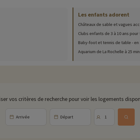
Les enfants adorent
ur place (date d'ouverture, âge pour les club, contenu du pack bébé...),
cliqu
Châteaux de sable et vagues acc
nfants, de quoi continuer de les occuper après une bonne journée à la mer. 
 activités sportives, des grands jeux, des ateliers créatifs et bien plus e
Clubs enfants de 3 à 10 ans pour f
Baby-foot et tennis de table - e
ot ou des tables de ping-pong pour lancer des tournois. Alors, qui commenc
Aquarium de La Rochelle à 25 min
animalier qui raviront petits et grands. Faites un tour à l'aquarium de La 
la faune et la flore en visitant l'écozoo des Sables d'Olonne. Lors de votre
ous entourent.
iser vos critères de recherche pour voir les logements dispon
ivités famille à proximité de nos hébergements : zoo, aquarium...Si nous 
t et vous pouvez les découvrir
en cliquant ici !
Arrivée
Départ
1