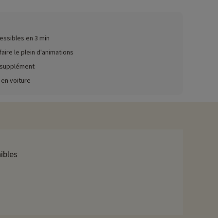
ez ici !
essibles en 3 min
Ils pourront également participer au club où les enfants seront
ncore !
aire le plein d'animations
n supplément
e la partie ?
 en voiture
Rochelle pour une aventure aquatique où vous contemplerez les
 visite, vous découvrirez des espèces locales mais aussi plus
ibles
avons déjà négocié des activités, elles sont réservables avec