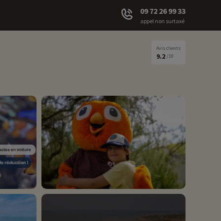
09 72 26 99 33
appel non surtaxé
Avis clients
9.2
/10