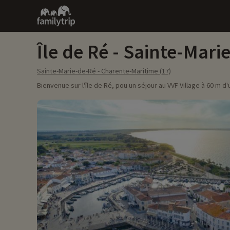
Family
trip
Île de Ré - Sainte-Mari
Sainte-Marie-de-Ré - Charente-Maritime (17)
Bienvenue sur l'île de Ré, pou un séjour au VVF Village à 60 m d