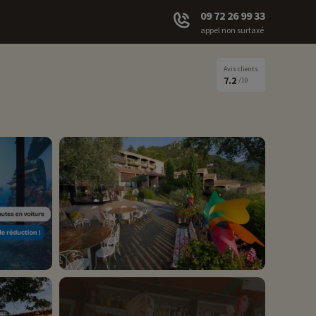
09 72 26 99 33
appel non surtaxé
Avis clients
7.2
/10