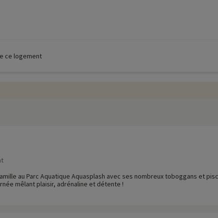
 de ce logement
nt
 famille au Parc Aquatique Aquasplash avec ses nombreux toboggans et pisci
rnée mêlant plaisir, adrénaline et détente !