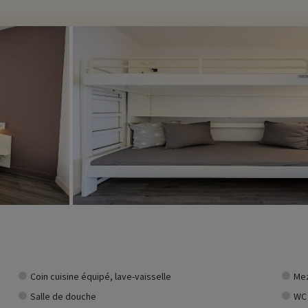
 l'escalade et à d'autres activités en plein air. Les visiteurs peuvent prof
t une atmosphère culturelle unique. Il peut y avoir des festivals locaux, des
os baignades en mer ou encore vos activités nautiques, la plage de Villeneuv
ivités famille à proximité de nos hébergements : zoo, aquarium...Si nous 
t et vous pouvez les découvrir
en cliquant ici !
Coin cuisine équipé, lave-vaisselle
Mez
Salle de douche
WC