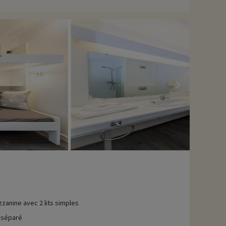
iter de la beauté naturelle de la région et découvrir des
 marchés traditionnels et d'autres événements culturels qui
e Loubet se trouve à environ 35 min ! Profitez-en aussi pour
avons déjà négocié des activités, elles sont réservables avec
zanine avec 2 lits simples
 séparé