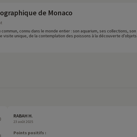
ographique de Monaco
nt
du commun, connu dans le monde entier : son aquarium, ses collections, so
 visite unique, de la contemplation des poissons à la découverte d’objets a
RABAH H.
0
23 août 2025
Points positifs :
8