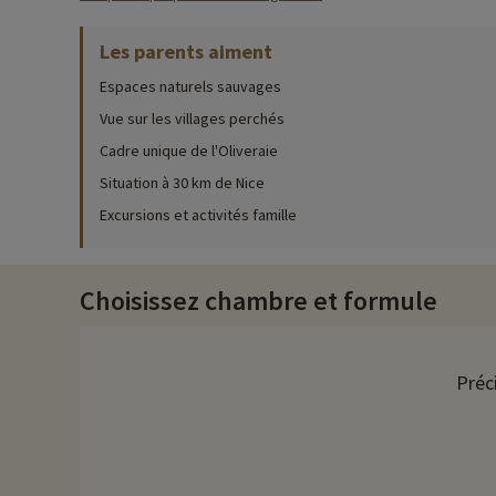
Activités famille sur place
Les parents aiment
Pour des informations très précises sur les activités à faire s
Espaces naturels sauvages
Pendant vos vacances au Domaine de l'Olivaie, vous profiterez 
Vue sur les villages perchés
parasols sont aussi à disposition.
Cadre unique de l'Oliveraie
Puis vous pourrez poursuivre direction l'aire de jeux pour les p
Situation à 30 km de Nice
pétanque ou bien aux tables de ping pong. Enfin pour les lecteu
Excursions et activités famille
Le Domaine de l'Olivaie est un lieu de vacances très animé. De
des animateurs passionnés les attendent. Evidemment il y a ég
profiterez de divers jeux, spectacles, soirées dansantes ou e
Choisissez chambre et formule
Le restaurant
Même si vous disposez d'une cuisine équipée dans votre logeme
Préc
thème sont également organisées, attention pensez à réserver 
Découvrez la région et activités famille
Gilette est niché dans l'arrière-pays niçois, entouré de colli