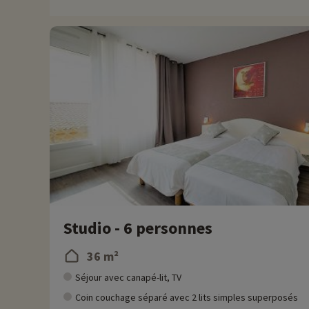
opportunités pour les amateurs de plein air comme la randonnée,
sentiers pittoresques. Les villages de l'arrière-pays niçois on
reflètent le mode de vie et les traditions de la région. Pour v
visiter Nice et sa promenade des Anglais situé à 45 min !
Chez Familytrip nous découvrons chaque année de nouvelles act
remise directement en ligne après avoir choisi votre logemen
Plus d'informations
• Animaux de compagnie non admis
• Label Clef Verte
Studio - 6 personnes
36 m²
Séjour avec canapé-lit, TV
Coin couchage séparé avec 2 lits simples superposés