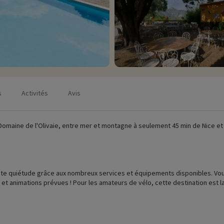
s
Activités
Avis
omaine de l'Olivaie, entre mer et montagne à seulement 45 min de Nice et
oute quiétude grâce aux nombreux services et équipements disponibles. Vous 
elisée accueil vélo, vous pourrez donc profiter d'un local
n parc arboré abritant olivier et espèces végétales méridionales. Ils sont
sur les villages perchés et les pics de Mercantour à couper le souffle !