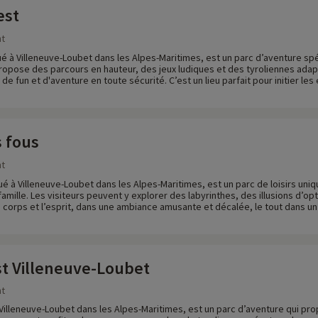
est
nt
tué à Villeneuve-Loubet dans les Alpes-Maritimes, est un parc d’aventure s
 propose des parcours en hauteur, des jeux ludiques et des tyroliennes adapt
 fun et d'aventure en toute sécurité. C’est un lieu parfait pour initier les
s fous
nt
tué à Villeneuve-Loubet dans les Alpes-Maritimes, est un parc de loisirs uni
 famille. Les visiteurs peuvent y explorer des labyrinthes, des illusions d’o
 le corps et l’esprit, dans une ambiance amusante et décalée, le tout dans un
t Villeneuve-Loubet
nt
 Villeneuve-Loubet dans les Alpes-Maritimes, est un parc d’aventure qui pr