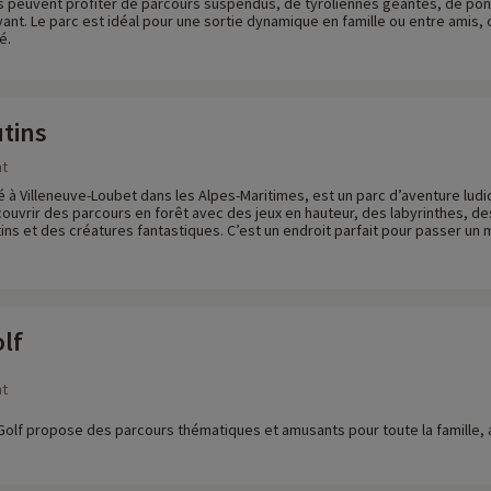
rs peuvent profiter de parcours suspendus, de tyroliennes géantes, de pon
ant. Le parc est idéal pour une sortie dynamique en famille ou entre amis,
é.
utins
nt
ué à Villeneuve-Loubet dans les Alpes-Maritimes, est un parc d’aventure ludi
couvrir des parcours en forêt avec des jeux en hauteur, des labyrinthes, d
ins et des créatures fantastiques. C’est un endroit parfait pour passer un
lf
nt
 Golf propose des parcours thématiques et amusants pour toute la famille,