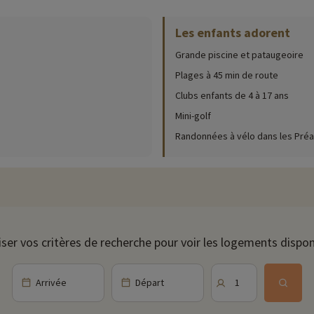
Les enfants adorent
ur place (date d'ouverture, âge pour les club, contenu du pack bébé...),
cliqu
Grande piscine et pataugeoire
de plusieurs activités. Tout d'abord vous pourrez vous rafraichir dans la g
Plages à 45 min de route
Clubs enfants de 4 à 17 ans
lus petits ou encore le mini golf ! Pour les amateurs de sports, vous pourre
Mini-golf
rs, une bibliothèque est à votre disposition.
Randonnées à vélo dans les Préa
s clubs enfants sont proposés pour les 4 à 17 ans, tous répartis en groupe
alement des activités pour toute la famille en journée comme des activité
ncore karaoké !
nt, rien de tel qu'un bon restaurant en famille… Vous pourrez en profiter 
iser vos critères de recherche pour voir les logements dispon
! Envie d'une bonne glace ou d'un cocktail ? Rendez-vous au bar !
Arrivée
Départ
1
nes et de montagnes. La commune offre un cadre naturel spectaculaire avec 