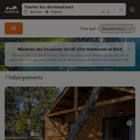
Family
trip
1
Arrivée
Départ
Trier par :
Réservez des Vacances VACAF Côte Normande et Nord
Normandie ou Côte d'Opale, choisissez votre destination agréée VACAF et
réservez votre séjour en famille en profitant de la réduction de votre bon CAF .
7 hébergements