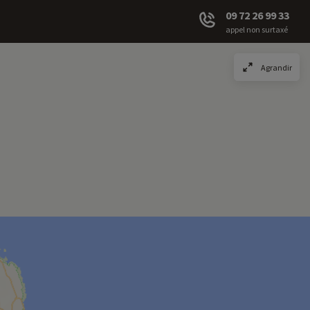
09 72 26 99 33
appel non surtaxé
Agrandir