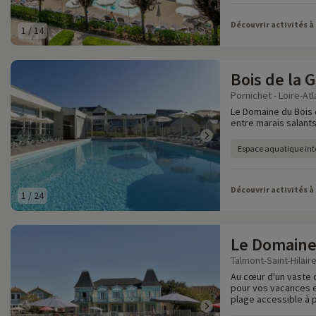
Découvrir activités à
1
/
14
Bois de la 
Pornichet - Loire-Atl
Le Domaine du Bois d
entre marais salants
Espace aquatique inté
Découvrir activités à
1
/
24
Le Domaine
Talmont-Saint-Hilair
Au cœur d'un vaste 
pour vos vacances en
plage accessible à p