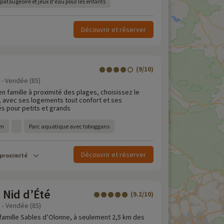
ataugeoire et jeux d'eau pour les enfants
Découvrir et réserver
(9/10)
z - Vendée (85)
n famille à proximité des plages, choisissez le
 avec ses logements tout confort et ses
s pour petits et grands
km
Parc aquatique avec toboggans
Découvrir et réserver
 proximité
 Nid d’Été
(9.2/10)
 - Vendée (85)
famille Sables d’Olonne, à seulement 2,5 km des