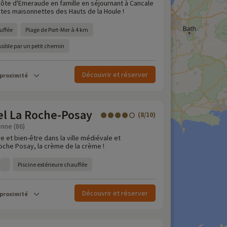
Côte d'Emeraude en famille en séjournant à Cancale
tes maisonnettes des Hauts de la Houle !
uffée
Plage de Port-Mer à 4 km
ssible par un petit chemin
Découvrir et réserver
 proximité
el La Roche-Posay
(8/10)
enne (86)
re et bien-être dans la ville médiévale et
oche Posay, la crème de la crème !
Piscine extérieure chauffée
Découvrir et réserver
 proximité