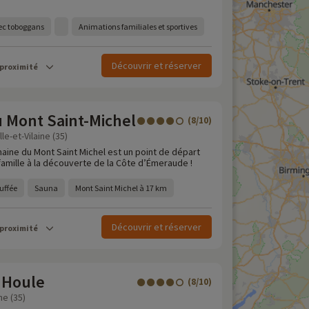
ec toboggans
Animations familiales et sportives
Découvrir et réserver
 proximité
 Mont Saint-Michel
(8/10)
le-et-Vilaine (35)
aine du Mont Saint Michel est un point de départ
 famille à la découverte de la Côte d’Émeraude !
uffée
Sauna
Mont Saint Michel à 17 km
Découvrir et réserver
 proximité
 Houle
(8/10)
ine (35)