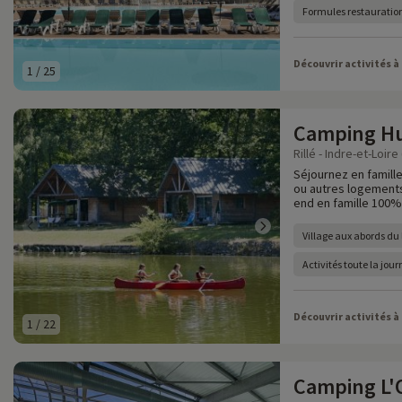
Formules restauration
Découvrir activités à
1
/
25
Camping Hut
Rillé - Indre-et-Loire 
Séjournez en famille
ou autres logements
end en famille 100% 
Village aux abords du l
Activités toute la jou
Découvrir activités à
1
/
22
Camping L'