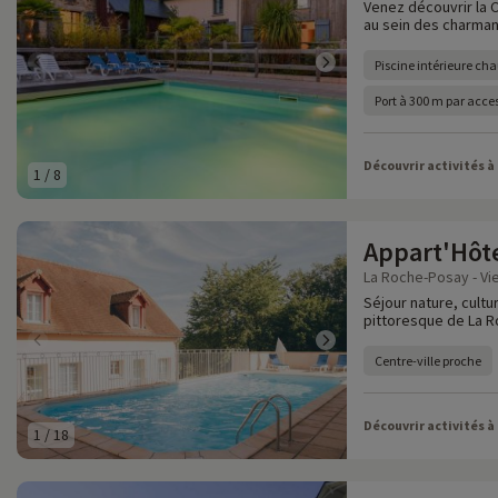
Venez découvrir la 
au sein des charman
Piscine intérieure cha
Port à 300 m par acce
Découvrir activités à
1
/
8
Appart'Hôt
La Roche-Posay - Vi
Séjour nature, cultu
pittoresque de La R
Centre-ville proche
Découvrir activités à
1
/
18