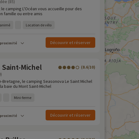
dée (85)
t le camping L'Océan vous accueille pour des
n famille ou entre amis
 animé
Location de vélo
Découvrir et réserver
 proximité
 Saint-Michel
(8.6/10)
0)
ie-Bretagne, le camping Seasonova Le Saint Michel
la baie du Mont Saint-Michel
Mini-ferme
Découvrir et réserver
 proximité