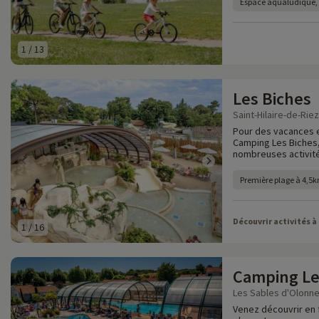
Espace aqualudique, p
1
/
13
Les Biches
Saint-Hilaire-de-Rie
Pour des vacances e
Camping Les Biches,
nombreuses activité
Première plage à 4,5
Découvrir activités à
1
/
16
Camping Le
Les Sables d'Olonne
Venez découvrir en 