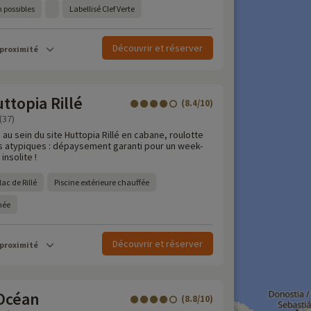
 possibles
Labellisé Clef Verte
Découvrir et réserver
 proximité
topia Rillé
(8.4/10)
(37)
 au sein du site Huttopia Rillé en cabane, roulotte
 atypiques : dépaysement garanti pour un week-
insolite !
ac de Rillé
Piscine extérieure chauffée
rnée
Découvrir et réserver
 proximité
Océan
(8.8/10)