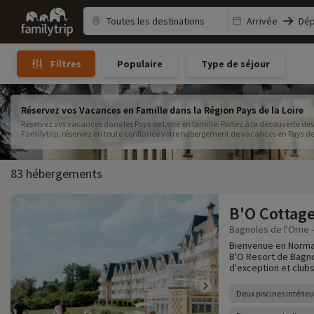
Family
Arrivée
Dép
trip
Populaire
Type de séjour
Filtres
Réservez vos Vacances en Famille dans la Région Pays de la Loire
Réservez vos vacances dans les Pays de Loire en famille. Partez à la découverte des
Familytrip, réservez en toute confiance votre hébergement de vacances en Pays de la
Vendée, vous et vos enfants serez comblés .
83 hébergements
B'O Cottag
Bagnoles de l'Orne -
Bienvenue en Norman
B'O Resort de Bagno
d'exception et clubs
Deux piscines intérieu