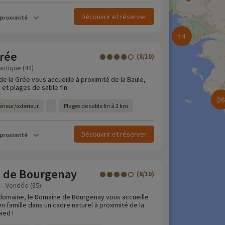
Découvrir et réserver
 proximité
14
Grée
(8/10)
antique (44)
e la Grée vous accueille à proximité de la Baule,
 et plages de sable fin
26
rieur/extérieur
Plages de sable fin à 2 km
Découvrir et réserver
 proximité
 de Bourgenay
(8/10)
e - Vendée (85)
domaine, le Domaine de Bourgenay vous accueille
 famille dans un cadre naturel à proximité de la
ied !