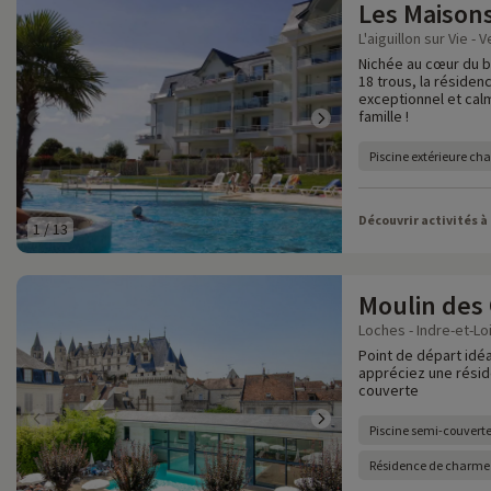
Les Maison
L'aiguillon sur Vie - 
Nichée au cœur du 
18 trous, la résiden
exceptionnel et cal
famille !
Piscine extérieure ch
Découvrir activités à
1
/
13
Moulin des 
Loches - Indre-et-Loi
Point de départ idéa
appréciez une résid
couverte
Piscine semi-couvert
Résidence de charme 