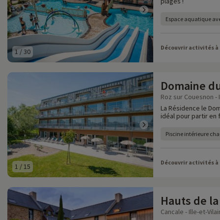
plages !
Espace aquatique av
Découvrir activités à
1
/
30
Domaine du
Roz sur Couesnon - Il
La Résidence le Dom
idéal pour partir en
Piscine intérieure cha
Découvrir activités à
1
/
15
Hauts de la
Cancale - Ille-et-Vila