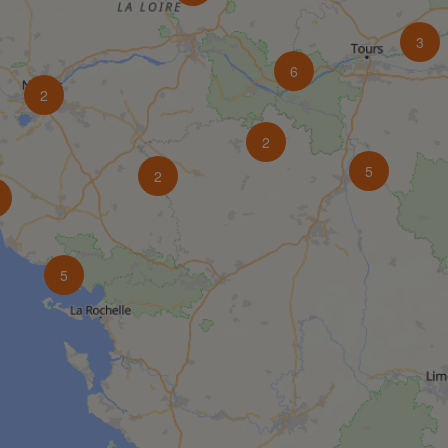
3
6
2
2
5
2
5