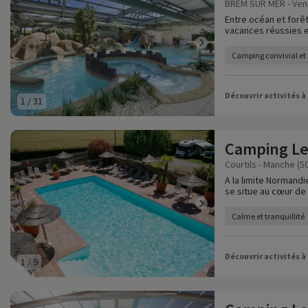
BREM SUR MER - Ven
Entre océan et forê
vacances réussies e
Camping convivial et
Découvrir activités à
1
/
31
Camping Le
Courtils - Manche (5
A la limite Normand
se situe au cœur de 
Calme et tranquillité
Découvrir activités à
1
/
9