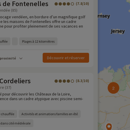
s de Fontenelles
(7.8/10)
Vendée (85)
bocage vendéen, en bordure d’un magnifique golf
ce les maisons de Fontenelles offre un cadre
me pour profiter pleinement de ses vacances en
auffée
Plages à 12 kilomètres
Découvrir et réserver
 proximité
Cordeliers
(8.3/10)
re (37)
2
l pour découvrir les Châteaux de la Loire,
ence dans un cadre atypique avec piscine semi-
e chauffée
Activités et animations familles en été
dans cité médiévale