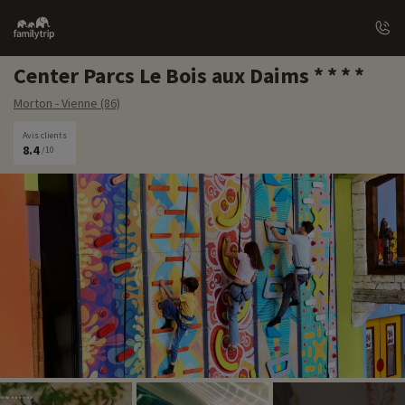
Family
trip
Center Parcs Le Bois aux Daims
Morton - Vienne (86)
Avis clients
8.4
/10