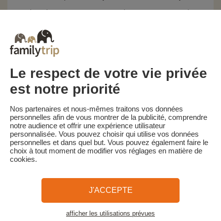
Les pénalités d'annulation sont calculées sur la base du barème
suivant :
• Annulation 42 jours ou plus avant la date de début du séjour :
150€ par logement de pénalités
• Annulation entre 41 et 21 jours avant la date de début du séjour :
30% du prix du séjour conservé avec un minimum de 150€ par
logement
• Annulation entre 20 et 8 jours avant la date de début du séjour :
Le respect de votre vie privée
60% du prix du séjour conservé par logement
• Annulation de moins de 7 jours avant la date de début de séjour :
est notre priorité
100% du prix du séjour conservé
Familytrip vous conseille de souscrire l'assurance annulation de
Nos partenaires et nous-mêmes traitons vos données
son partenaire Mutuaide-Groupama. Souscrivez au moment de la
personnelles afin de vous montrer de la publicité, comprendre
réservation ou dans les 24h suivant votre réservation par
notre audience et offrir une expérience utilisateur
téléphone.
personnalisée. Vous pouvez choisir qui utilise vos données
personnelles et dans quel but. Vous pouvez également faire le
choix à tout moment de modifier vos réglages en matière de
cookies.
Familytrip
© 2026 Familytrip
Qui sommes-nous?
CGV et Charte de Confidentialité
J'ACCEPTE
La Presse parle de nous
Partenaires
FAQ
Blog
Plan du site
afficher les utilisations prévues