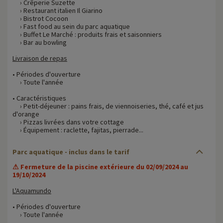
› Crêperie Suzette
› Restaurant italien Il Giarino
› Bistrot Cocoon
› Fast food au sein du parc aquatique
› Buffet Le Marché : produits frais et saisonniers
› Bar au bowling
Livraison de repas
• Périodes d'ouverture
› Toute l'année
• Caractéristiques
› Petit-déjeuner : pains frais, de viennoiseries, thé, café et jus
d'orange
› Pizzas livrées dans votre cottage
› Équipement : raclette, fajitas, pierrade...
Parc aquatique - inclus dans le tarif
⚠ Fermeture de la piscine extérieure du 02/09/2024 au
19/10/2024
L'Aquamundo
• Périodes d'ouverture
› Toute l'année