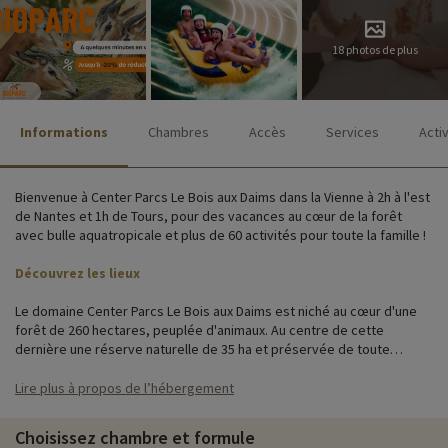
18 photos de plus
Informations
Chambres
Accès
Services
Acti
Bienvenue à Center Parcs Le Bois aux Daims dans la Vienne à 2h à l'est
de Nantes et 1h de Tours, pour des vacances au cœur de la forêt
avec bulle aquatropicale et plus de 60 activités pour toute la famille !
Découvrez les lieux
Le domaine Center Parcs Le Bois aux Daims est niché au cœur d'une
forêt de 260 hectares, peuplée d'animaux. Au centre de cette
dernière une réserve naturelle de 35 ha et préservée de toute
occupation humaine. Les enfants adoreront se promener au milieu
des daims et autres ratons laveurs.
Lire plus à propos de l’hébergement
Domaine 100% piéton, vous séjournez dans des cottages modernes,
Choisissez chambre et formule
spacieux, confortables et parfaitement équipés. De larges baies