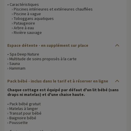
• Caractéristiques
› Piscines intérieures et extérieures chauffées
› Piscine à vague
› Toboggans aquatiques
› Pataugeoire
› Arbre à eau
› Rivière sauvage
Espace détente - en supplément sur place
• Spa Deep Nature
› Multitude de soins proposés à la carte
› Sauna
› Hammam
Pack bébé - inclus dans le tarif et à réserver en ligne
Chaque cottage est équipé par défaut d'un lit bébé (sans
draps ni matelas) et d'une chaise haute.
• Pack bébé gratuit
› Matelas à langer
› Transat pour bébé
› Baignoire bébé
› Poussette