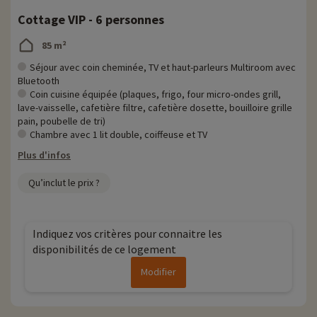
Cottage VIP - 6 personnes
Si vous êtes plutôt nature, découvrez le parc animalier de la Vallée
des Singes où vous approcherez Gorilles et chimpanzés et pour les
85 m²
fans de reptiles la vallée des crocodiles est à quelques encablures.
Le Zoo BioParc vous présentera plusieurs centaines d'espèces dans
Séjour avec coin cheminée, TV et haut-parleurs Multiroom avec
un décor original, une ancienne carrière de pierres.
Bluetooth
Coin cuisine équipée (plaques, frigo, four micro-ondes grill,
Chez Familytrip nous découvrons chaque année de nouvelles
lave-vaisselle, cafetière filtre, cafetière dosette, bouilloire grille
activités famille à proximité de nos hébergements : zoo, aquarium...Si
pain, poubelle de tri)
nous avons déjà négocié des activités, elles sont réservables avec
Chambre avec 1 lit double, coiffeuse et TV
remise directement en ligne après avoir choisi votre logement et
Plus d'infos
vous pouvez les découvrir
en cliquant ici !
Qu’inclut le prix ?
Plus d'informations
• Animaux de compagnie acceptés, en supplément
• Label Clef Verte
Indiquez vos critères pour connaitre les
disponibilités de ce logement
Modifier