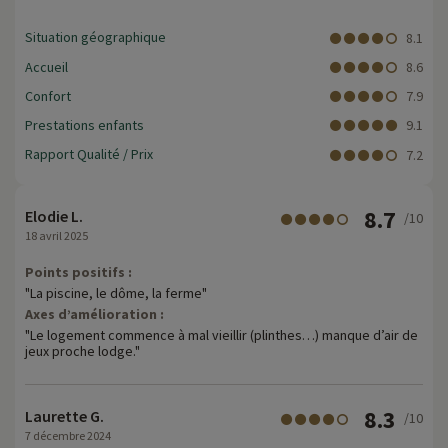
Situation géographique
8.1
Accueil
8.6
Confort
7.9
Prestations enfants
9.1
Rapport Qualité / Prix
7.2
8.7
Elodie L.
/10
18 avril 2025
Points positifs :
"La piscine, le dôme, la ferme"
Axes d’amélioration :
"Le logement commence à mal vieillir (plinthes…) manque d’air de
jeux proche lodge."
8.3
Laurette G.
/10
7 décembre 2024