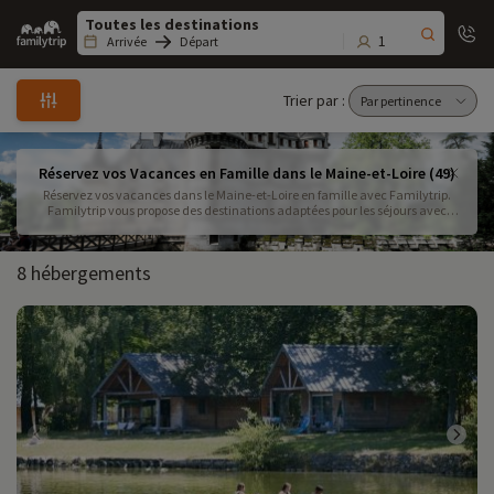
Family
trip
1
Arrivée
Départ
Trier par :
Réservez vos Vacances en Famille dans le Maine-et-Loire (49)
Réservez vos vacances dans le Maine-et-Loire en famille avec Familytrip.
Familytrip vous propose des destinations adaptées pour les séjours avec
enfants avec activités que vous ajoutez en fonction de vos envies . Entre ces
2 fleuves pas le temps de s'ennuyer !
8 hébergements