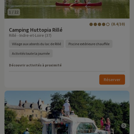
1
/
22
(8.4/10)
Camping Huttopia Rillé
Rillé - Indre-et-Loire (37)
Village aux abords du lac de Rillé
Piscine extérieure chauffée
Activités toute la journée
Découvrir activités à proximité
Réserver