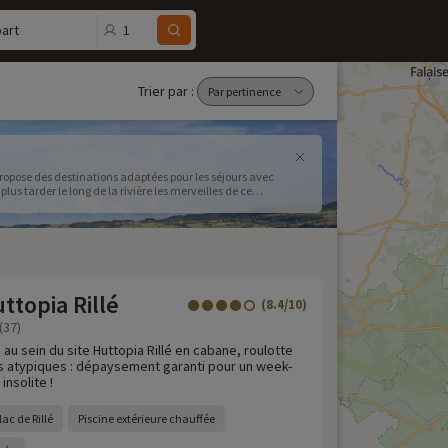
1
art
Trier par :
ropose des destinations adaptées pour les séjours avec
us tarder le long de la rivière les merveilles de ce
topia Rillé
(8.4/10)
(37)
 au sein du site Huttopia Rillé en cabane, roulotte
 atypiques : dépaysement garanti pour un week-
insolite !
ac de Rillé
Piscine extérieure chauffée