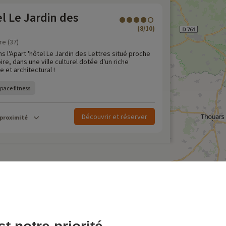
l Le Jardin des
(8/10)
re (37)
 l'Apart 'hôtel Le Jardin des Lettres situé proche
ire, dans une ville culturel dotée d'un riche
 et architectural !
pace fitness
Découvrir et réserver
 proximité
our de dernière minute
amping en France