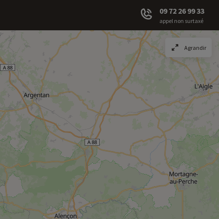
09 72 26 99 33
appel non surtaxé
Agrandir