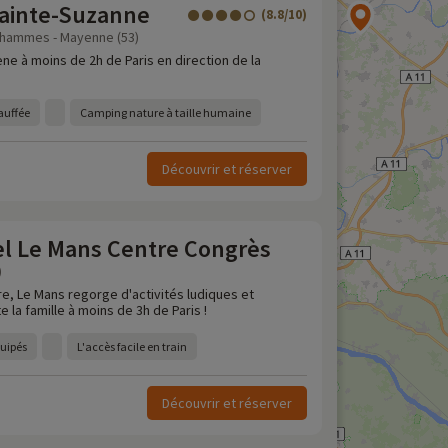
ainte-Suzanne
(8.8/10)
Chammes - Mayenne (53)
ne à moins de 2h de Paris en direction de la
auffée
Camping nature à taille humaine
Découvrir et réserver
el Le Mans Centre Congrès
)
oire, Le Mans regorge d'activités ludiques et
e la famille à moins de 3h de Paris !
quipés
L'accès facile en train
Découvrir et réserver