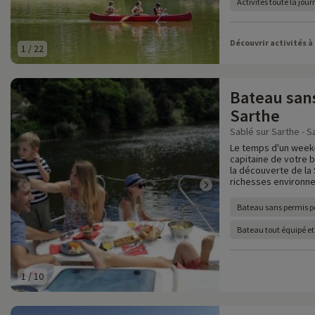
Activités toute la jou
Découvrir activités à
1
/
22
Bateau sans
Sarthe
Sablé sur Sarthe - S
Le temps d'un week-
capitaine de votre 
la découverte de la
richesses environn
Bateau sans permis p
Bateau tout équipé et
1
/
10