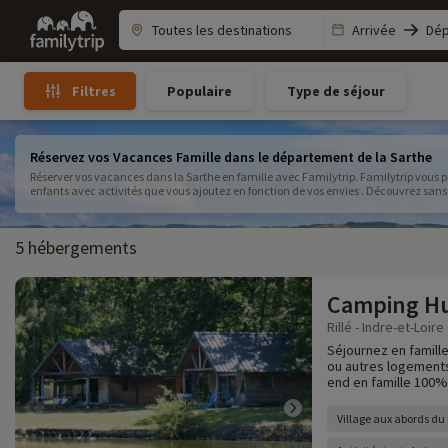
Family
Arrivée
Dép
trip
Populaire
Type de séjour
Filtres
Réservez vos Vacances Famille dans le département de la Sarthe
Réserver vos vacances dans la Sarthe en famille avec Familytrip. Familytrip vous p
enfants avec activités que vous ajoutez en fonction de vos envies . Découvrez sans pl
département !
5 hébergements
Camping Hut
Rillé - Indre-et-Loire 
Séjournez en famille
ou autres logements
end en famille 100% 
Village aux abords du l