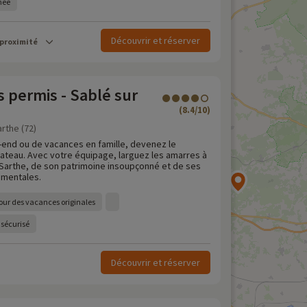
rnée
Découvrir et réserver
 proximité
 permis - Sablé sur
(8.4/10)
arthe (72)
end ou de vacances en famille, devenez le
bateau. Avec votre équipage, larguez les amarres à
 Sarthe, de son patrimoine insoupçonné et de ses
ementales.
our des vacances originales
 sécurisé
Découvrir et réserver