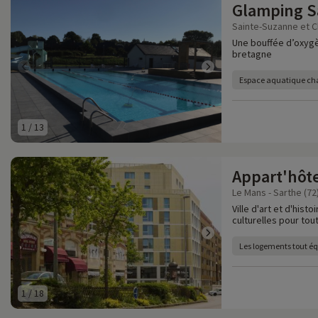
Glamping S
Sainte-Suzanne et 
Une bouffée d’oxygè
bretagne
Espace aquatique ch
1
/
13
Appart'hôt
Le Mans - Sarthe (72
Ville d'art et d'hist
culturelles pour tout
Les logements tout é
1
/
18