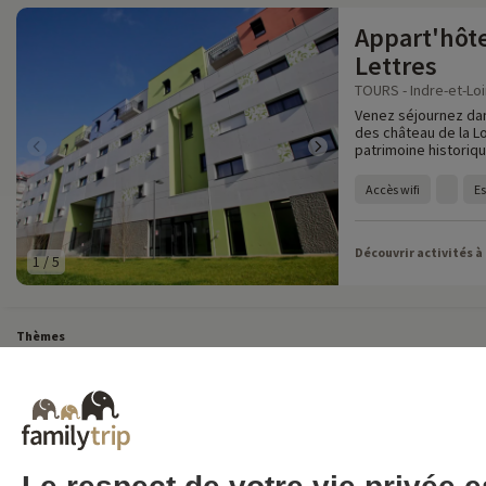
Appart'hôte
Lettres
TOURS - Indre-et-Loi
Venez séjournez dans
des château de la Lo
patrimoine historique
Accès wifi
Es
Découvrir activités à
1
/
5
Thèmes
Tous Nos Week-ends en Famille
Vacances Dernière Minute en France
Court séj
Toutes Nos Vacances en Famille en France
Court séjour Insolite
Vacances en c
Destinations
Vacances au Ski en France