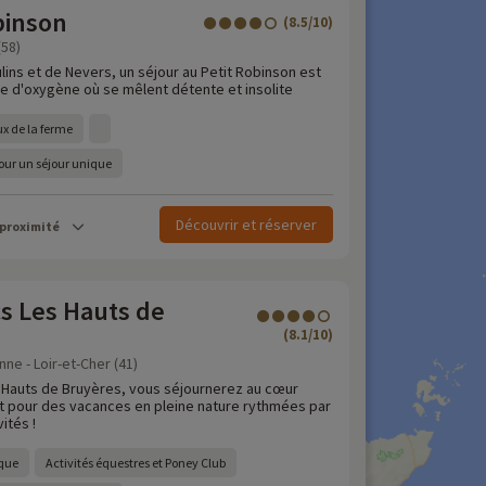
binson
(8.5/10)
(58)
ins et de Nevers, un séjour au Petit Robinson est
ée d'oxygène où se mêlent détente et insolite
ux de la ferme
our un séjour unique
Découvrir et réserver
 proximité
s Les Hauts de
(8.1/10)
e - Loir-et-Cher (41)
 Hauts de Bruyères, vous séjournerez au cœur
 pour des vacances en pleine nature rythmées par
ités !
que
Activités équestres et Poney Club