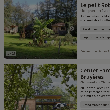
Le petit Ro
Champvert - Nièvre 
A 40 minutes de Moul
une véritable bouff
Aire de jeux et anima
Logements insolites p
Découvrir activités à
1
/
25
Center Parc
Bruyères
Chaumont-sur-Tharonn
Au Center Parcs Les
d'une immense forêt
une multitude d'activ
Grand espace aquati