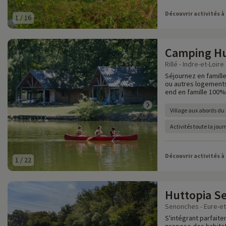
Découvrir activités à
1
/
16
Camping Hut
Rillé - Indre-et-Loire 
Séjournez en famille
ou autres logements
end en famille 100% 
Village aux abords du l
Activités toute la jou
Découvrir activités à
1
/
22
Huttopia S
Senonches - Eure-et-
S'intégrant parfait