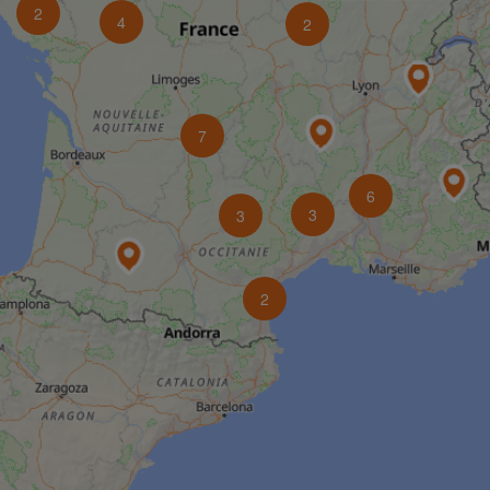
2
4
2
7
6
3
3
2