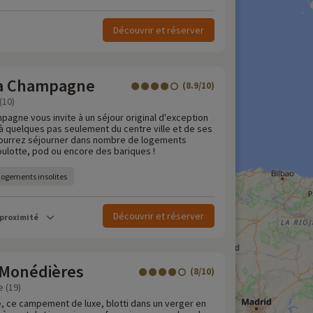
Découvrir et réserver
 la Champagne
(8.9/10)
(10)
mpagne vous invite à un séjour original d'exception
 à quelques pas seulement du centre ville et de ses
urrez séjourner dans nombre de logements
roulotte, pod ou encore des bariques !
Logements insolites
Découvrir et réserver
 proximité
 Monédières
(8/10)
 (19)
, ce campement de luxe, blotti dans un verger en