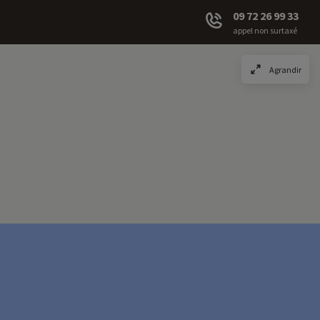
09 72 26 99 33
appel non surtaxé
Agrandir