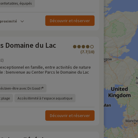
confortables, équipés
Découvrir et réserver
 proximité
cs Domaine du Lac
(7.7/10)
02)
 exceptionnel en famille, entre activités de nature
le : bienvenue au Center Parcs le Domaine du Lac
és bien-être avec Dr.Good !®
t plage
Accès illimité à l'espace aquatique
Découvrir et réserver