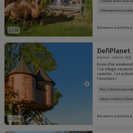
Contact direct avec l
Hébergements insolite
Découvrir activités à
1
/
28
DefiPlanet
Dienné - Vienne (86)
Envie d'un weekend 
? Le village vacanc
roulotte...) et activ
l'aventure !
Parc à thème ludo-éd
Séjour insolite à 25m
Découvrir activités à
1
/
54