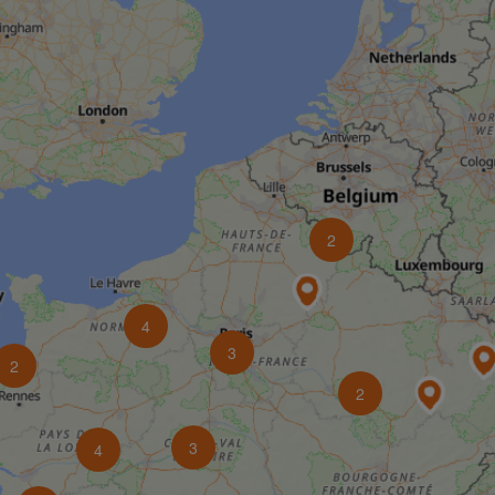
2
4
3
2
2
3
4