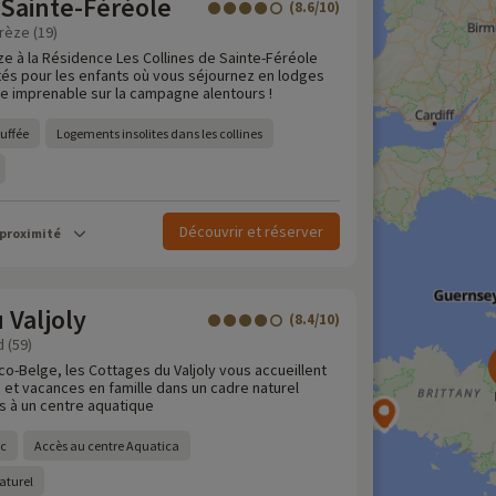
 Sainte-Féréole
(8.6/10)
rèze (19)
e à la Résidence Les Collines de Sainte-Féréole
ités pour les enfants où vous séjournez en lodges
e imprenable sur la campagne alentours !
auffée
Logements insolites dans les collines
Découvrir et réserver
 proximité
 Valjoly
(8.4/10)
 (59)
nco-Belge, les Cottages du Valjoly vous accueillent
et vacances en famille dans un cadre naturel
 à un centre aquatique
ac
Accès au centre Aquatica
aturel