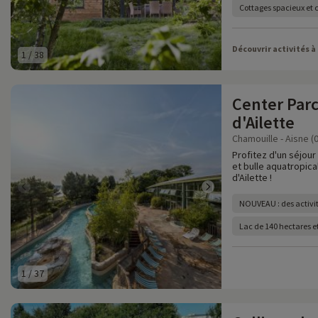
Cottages spacieux et 
Découvrir activités à
1
/
38
Center Par
d'Ailette
Chamouille - Aisne (
Profitez d'un séjour
et bulle aquatropica
d'Ailette !
NOUVEAU : des activit
Lac de 140 hectares e
1
/
37