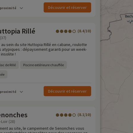
Découvrir et réserver
 proximité
topia Rillé
(8.4/10)
(37)
 au sein du site Huttopia Rillé en cabane, roulotte
 atypiques : dépaysement garanti pour un week-
insolite !
ac de Rillé
Piscine extérieure chauffée
rnée
Découvrir et réserver
 proximité
enonches
(8.1/10)
Loir (28)
ement au site, le campement de Senonches vous