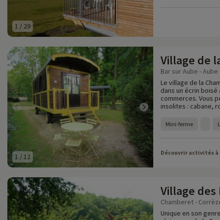
1
/
29
Village de
Bar sur Aube - Aube 
Le village de la Cha
dans un écrin boisé
commerces. Vous po
insolites : cabane, 
Mini-ferme
Découvrir activités à
1
/
12
Village des
Chamberet - Corrèze
Unique en son genre