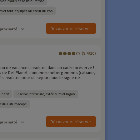
es animaux de la mini-ferme
s et tout-équipés au cœur du zoo
Découvrir et réserver
 proximité
(8.4/10)
ou de vacances insolites dans un cadre préservé !
es de DefiPlanet' concentre hébergements (cabane,
ités insolites pour un séjour sous le signe de
ucatif
Piscine intérieure, extérieure et lagon
in du Futuroscope
Découvrir et réserver
 proximité