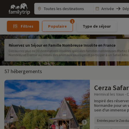
Family
Arrivée
Dép
trip
1
Populaire
Type de séjour
Filtres
Réservez un Séjour en Famille Nombreuse Insolite en France
Découvrez plus de 30 destinations insolites spéciales familles nombreuses !Partez 
Nombreuse! Dormir au milieu des animaux sauvages et participer à un Safari Afric
dans les arbres, jouer aux indiens et dormir dans un tipi mais aussi en yourte ou ro
insolites adaptés aux enfants dans toutes les régions de France
57 hébergements
Cerza Safar
Hermival les Vaux - 
Inspiré des réserves
Normandie pour un w
sein d'un immense p
Entrées pour le Zoo d