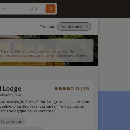
1
art
Trier par :
à l'aventure le temps de vacances Insolites Famille
ain, se prendre pour un aventurier niché dans une cabane
ulotte ! Familytrip a sélectionné les meilleurs hébergements
i Lodge
(8.6/10)
Calvados (14)
 africaines, le Cerza Safari Lodge vous accueille en
eek-end ou des vacances en famille insolites au
arc zoologique de 60 hectares !
u Cerza incluses