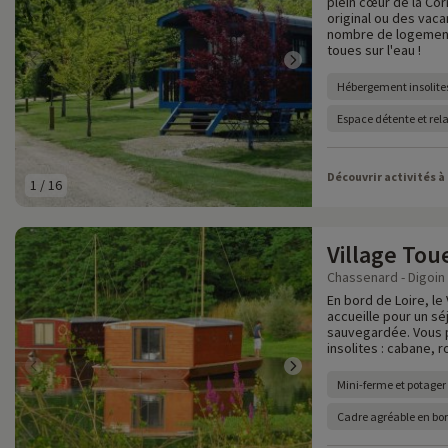
plein cœur de la Co
original ou des vac
nombre de logements
toues sur l'eau !
Hébergement insolite
Espace détente et rel
Découvrir activités à
1
/
16
Village Tou
Chassenard - Digoin -
En bord de Loire, l
accueille pour un sé
sauvegardée. Vous 
insolites : cabane, r
Mini-ferme et potager
Cadre agréable en bor