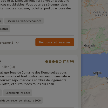
rrèze et du Limousin vous fera vivre un week-end
ances inoubliables. Vous pourrez séjourner dans
 insolites : cabane, roulotte, pod ou encore des
s
Piscine couverte et chauffée
axation
Découvrir et réserver
 proximité
e
(7.8/10)
 Allier (03)
e Village Toue du Domaine des Demoiselles vous
jour insolite et tout confort au cœur d’une nature
pourrez séjourner dans nombre de logements
oulotte, et surtout des toues sur l'eau!
Logements insolites
d de Loire et en zone Natura 2000