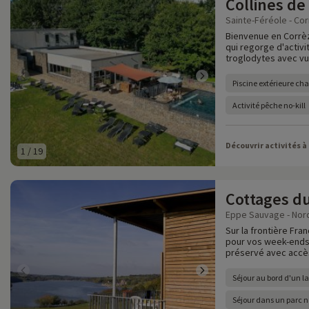
Collines de
Sainte-Féréole - Cor
Bienvenue en Corrèz
qui regorge d'activ
troglodytes avec vu
Piscine extérieure ch
Activité pêche no-kill
Découvrir activités à
1
/
19
Cottages du
Eppe Sauvage - Nord
Sur la frontière Fra
pour vos week-ends 
préservé avec accès
Séjour au bord d'un l
Séjour dans un parc n