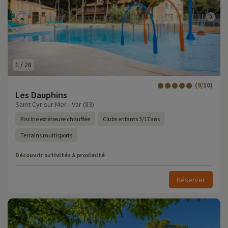
1
/
28
(9/10)
Les Dauphins
Saint Cyr sur Mer - Var (83)
Piscine extérieure chauffée
Clubs enfants 3/17ans
Terrains multisports
Découvrir activités à proximité
Réserver