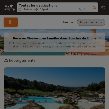
Family
trip
1
Arrivée
Départ
Trier par :
Réservez Week-end en familles dans Bouches du Rhône
Profitez de votre week-end dans un département riche de contrastes et de
diversité. La cosmopolite et rayonnante ville de Marseille est un des
passages incontournables ! Appréciez également dans les vastes espaces
naturels de Camargue , les villages pittoresques du Luberon ou les
calanques escarpées !
25 hébergements